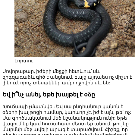
Լորտու
Սովորաբար, իժերի մեջքի հետևում սև
զիգզագաձև գիծ է անցնում, բայց այդպես ոչ միշտ է
լինում. որոշ տեսակներ ամբողջովին սև են:
Եվ ի՞նչ անել, եթե խայթել է օձը
Խուճապի չմատնվել: Եվ սա ընդհանուր կանոն է
օձերի խայթոցի համար, կարևոր չէ, իժ է այն, թե` ոչ:
Սա գործնականում մեծ նշանակություն ունի: Եթե
վազում եք կամ հուսահատ ժեստ եք անում, թույնը
մարմնի մեջ ավելի արագ է տարածվում: Հիշեք, որ