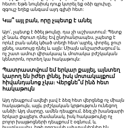
հետո: Եթե նույնիսկ դուք կտրել եք օձի գլուխը,
զգույշ եղեք անգամ այդ գլխի հետ:
Կա՞ այլ բան, որը չպետք է անել
Այո՛, չպետք է ծծել թույնը. դա չի աշխատում: Պետք
չէ նաև ժգուտ դնել: Եվ ընդհանրապես, չպետք է
որևէ բան անել կծած տեղի հետ`այրել, փորել, ջուր
լցնել, սառույց դնել և այլն: Միայն անշարժացում և
ոչ շատ ամուր վիրակապ և մոտակա բժշկական
կենտրոն, որտեղ կա հակաթույն:
Պատրաստվում եմ երկար քայլել, այնտեղ
կարող են իժեր լինել, իսկ մոտակայքում
հիվանդանոց չկա: Վերցնե՞մ ինձ հետ
հակաթույն
Այդ դեպքում ավելի լավ է ձեզ հետ վերցնեք ոչ միայն
հակաթույն, այլև բժշկական կրթություն ունեցող
անձի: Այդ մարդը, ամեն դեպքում, ձեզ չի խանգարի
երկար քայլելու ժամանակ, իսկ հակաթույնը ոչ
բոլոր խայթոցների դեպքում է օգնում, և
հատկապես, եթե որոշակի ախտանիշներ են