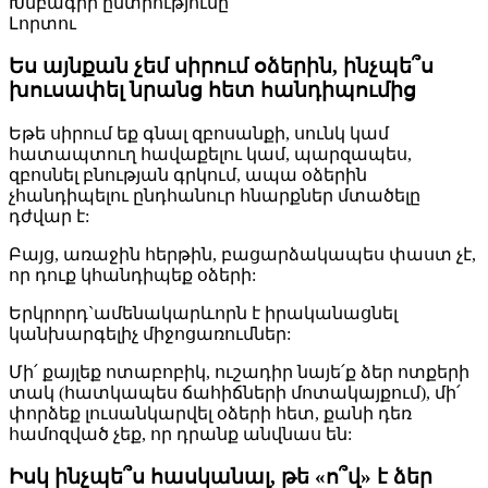
Խմբագրի ընտրությունը
Լորտու
Ես այնքան չեմ սիրում օձերին, ինչպե՞ս
խուսափել նրանց հետ հանդիպումից
Եթե սիրում եք գնալ զբոսանքի, սունկ կամ
հատապտուղ հավաքելու կամ, պարզապես,
զբոսնել բնության գրկում, ապա օձերին
չհանդիպելու ընդհանուր հնարքներ մտածելը
դժվար է:
Բայց, առաջին հերթին, բացարձակապես փաստ չէ,
որ դուք կհանդիպեք օձերի:
Երկրորդ`ամենակարևորն է իրականացնել
կանխարգելիչ միջոցառումներ:
Մի՛ քայլեք ոտաբոբիկ, ուշադիր նայե՛ք ձեր ոտքերի
տակ (հատկապես ճահիճների մոտակայքում), մի՛
փորձեք լուսանկարվել օձերի հետ, քանի դեռ
համոզված չեք, որ դրանք անվնաս են:
Իսկ ինչպե՞ս հասկանալ, թե «ո՞վ» է ձեր