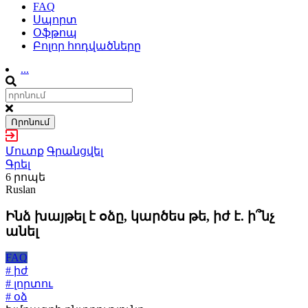
FAQ
Սպորտ
Օֆթոպ
Բոլոր հոդվածները
...
Որոնում
Մուտք
Գրանցվել
Գրել
6 րոպե
Ruslan
Ինձ խայթել է օձը, կարծես թե, իժ է. ի՞նչ
անել
FAQ
# իժ
# լորտու
# օձ