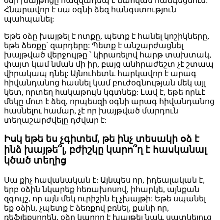
օձի խայթոցը հազվադեպ է մահվան հանգեցնում:
Հնարավոր է սա օգնի ձեզ հանգստություն
պահպանել:
Եթե օձը խայթել է ոտքը, պետք է հանել կոշիկները,
եթե ձեռքը՝ զարդերը: Պետք է անշարժացնել
խայթված վերջույթը ՝ կիրառելով հարթ տախտակ,
փայտ կամ նման մի իր, բայց անհրաժեշտ չէ շտապ
վիրակապ դնել: Այնուհետև հարկավոր է արագ
հիվանդանոց հասնել կամ բուժօգնության մեկ այլ
կետ, որտեղ հակաթույն կգտնեք: Լավ է, եթե որևէ
մեկը մոտ է ձեզ, որպեսզի օգնի արագ հիվանդանոց
հասնելու համար, չէ որ խայթված մարդուն
տեղաշարժվելը դժվար է:
Իսկ եթե ես չգիտեմ, թե ինչ տեսակի օձ է
ինձ խայթե՞լ, բժիշկը կարո՞ղ է հասկանալ
կծած տեղից
Սա քիչ հավանական է: Այնպես որ, իդեալական է,
երբ օձին նկարեք հեռախոսով, իհարկե, այնքան
զգույշ, որ այն մեկ ուրիշին էլ չխայթի: Եթե սպանել
եք օձին, չպետք է ձեռքով բռնել, քանի որ,
ռեֆլեքսորեն, օձը կարող է խայթել նաև սատկելուց