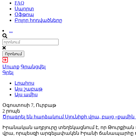
FAQ
Սպորտ
Օֆթոպ
Բոլոր հոդվածները
...
Որոնում
Մուտք
Գրանցվել
Գրել
Լրահոս
Այս շաբաթ
Այս ամիս
Օգոստոսի 7, Ուրբաթ
2 րոպե
Ծրագրել են հարձակում Սյունիքի վրա, բայց «քամին ա
Իրանական աղբյուրը տեղեկացնում է, որ Թուրքիան 
վրա, որպեսզի արգելափակեն Իրանի ճանապարհը 