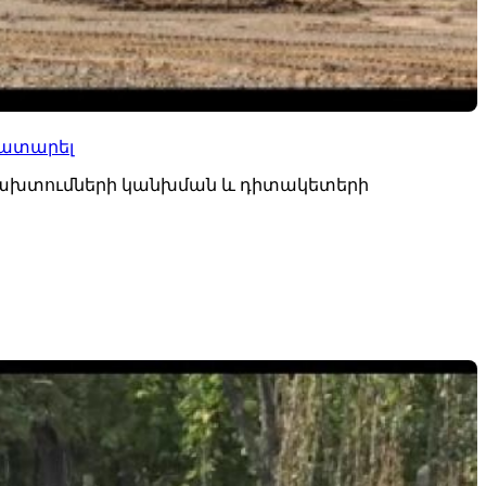
կատարել
խախտումների կանխման և դիտակետերի