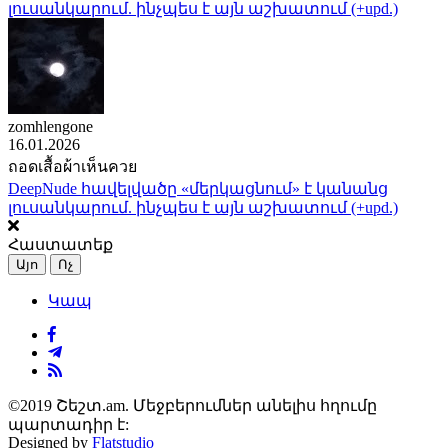
լուսանկարում. ինչպես է այն աշխատում (+upd.)
zomhlengone
16.01.2026
ถอดเสื้อผ้าเห็นควย
DeepNude հավելվածը «մերկացնում» է կանանց
լուսանկարում. ինչպես է այն աշխատում (+upd.)
Հաստատեք
Այո
Ոչ
Կապ
©2019 Շեշտ.am. Մեջբերումներ անելիս հղումը
պարտադիր է:
Designed by
Flatstudio