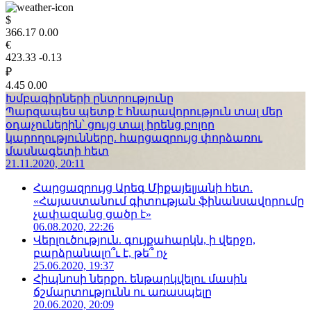
$
366.17
0.00
€
423.33
-0.13
₽
4.45
0.00
Խմբագիրների ընտրությունը
Պարզապես պետք է հնարավորություն տալ մեր
օդաչուներին՝ ցույց տալ իրենց բոլոր
կարողությունները. հարցազրույց փորձառու
մասնագետի հետ
21.11.2020, 20:11
Հարցազրույց Արեգ Միքայելյանի հետ.
«Հայաստանում գիտության ֆինանսավորումը
չափազանց ցածր է»
06.08.2020, 22:26
Վերլուծություն. գույքահարկն, ի վերջո,
բարձրանալո՞ւ է, թե՞ ոչ
25.06.2020, 19:37
Հիպնոսի ներքո. ենթարկվելու մասին
ճշմարտությունն ու առասպելը
20.06.2020, 20:09