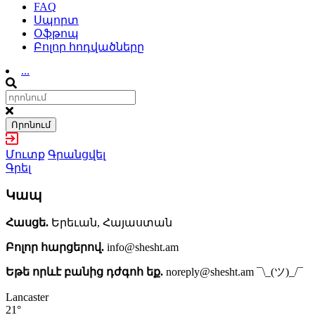
FAQ
Սպորտ
Օֆթոպ
Բոլոր հոդվածները
...
Որոնում
Մուտք
Գրանցվել
Գրել
Կապ
Հասցե.
Երեւան, Հայաստան
Բոլոր հարցերով.
info@shesht.am
Եթե որևէ բանից դժգոհ եք.
noreply@shesht.am ¯\_(ツ)_/¯
Lancaster
21°