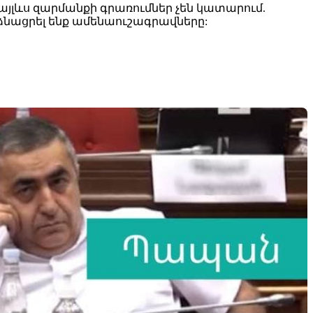
այլևս զարմանքի գրառումներ չեն կատարում.
նձնացրել ենք ամենաուշագրավները: