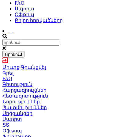
FAQ
Սպորտ
Օֆթոպ
Բոլոր հոդվածները
...
Որոնում
Մուտք
Գրանցվել
Գրել
FAQ
Գիտություն
Հարցազրույցներ
Հետազոտություն
Նորություններ
Պատմություններ
Սոցցանցեր
Սպորտ
ՏՏ
Օֆթոպ
Ֆոտոշարք