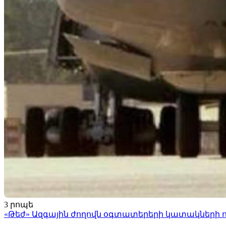
3 րոպե
«Թեժ» Ազգային ժողովն օգտատերերի կատակների ո