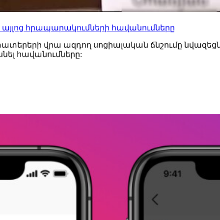
ան և այլոց հրապարակումների հավանումները
տատերերի վրա ազդող սոցիալական ճնշումը նվազեցնե
նել հավանումները: