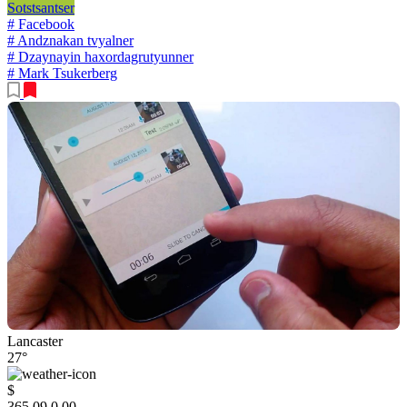
Sotstsantser
# Facebook
# Andznakan tvyalner
# Dzaynayin haxordagrutyunner
# Mark Tsukerberg
Lancaster
27°
$
365.09
0.00