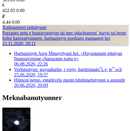
€
422.05
0.00
₽
4.44
0.00
Xmbagirneri entrutyune
Parzapes petq e hnaravorutyun tal mer odachunerin՝ tsuyts tal irents
bolor karoxutyunnere. hartsazruyts pordzaru masnageti het
21.11.2020, 20:11
Hartsazruyts Areg Miqayelyani het. «Hayastanum gitutyan
finansavorume chapazants tsatsr e»
06.08.2020, 22:26
Verlutsutyun. guyqaharkn, i verjo, bardzranalo՞ւ e, te՞ och
25.06.2020, 19:37
Hipnosi nerqo. entarkvelu masin tshshmartutyunn u araspele
20.06.2020, 20:09
Meknabanutyunner