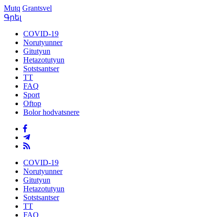
Mutq
Grantsvel
Գրել
COVID-19
Norutyunner
Gitutyun
Hetazotutyun
Sotstsantser
TT
FAQ
Sport
Oftop
Bolor hodvatsnere
COVID-19
Norutyunner
Gitutyun
Hetazotutyun
Sotstsantser
TT
FAQ