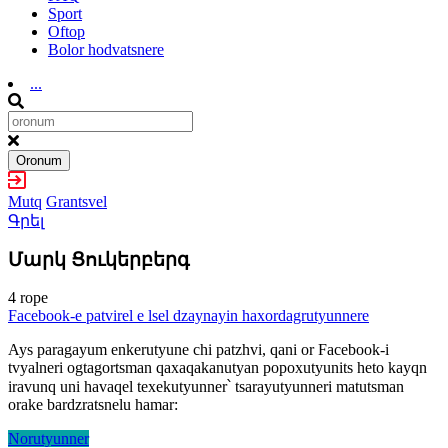
Sport
Oftop
Bolor hodvatsnere
...
Oronum
Mutq
Grantsvel
Գրել
Մարկ Ցուկերբերգ
4 rope
Facebook-e patvirel e lsel dzaynayin haxordagrutyunnere
Ays paragayum enkerutyune chi patzhvi, qani or Facebook-i
tvyalneri ogtagortsman qaxaqakanutyan popoxutyunits heto kayqn
iravunq uni havaqel texekutyunner՝ tsarayutyunneri matutsman
orake bardzratsnelu hamar:
Norutyunner