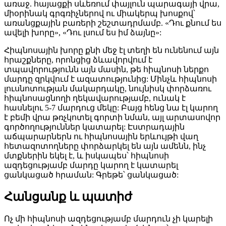
առաջ. հայացքի սևեռում փայլուն պարագայի վրա,
միօրինակ գրգռիչներով ու միակերպ խոսքով՝
առանցքային բառերի շեշտադրմամբ. «Դու քնում ես
ավելի խորը», «Դու լսում ես իմ ձայնը»:
Հիպնոսային խորը քնի մեջ էլ տեղի են ունենում այն
հրաշքները, որոնցից ձևավորվում է
տպավորությունն այն մասին, թե հիպնոսի ներքո
մարդը զրկվում է ազատությունից: Մինչև հիպնոսի
լուսնոտության մակարդակը, նույնիսկ փորձառու
հիպնոսացնողի ղեկավարությամբ, ունակ է
հասնելու 5-7 մարդուց մեկը: Բայց հենց նա էլ կարող
է բեմի վրա թռչկոտել գորտի նման, այլ արտասովոր
գործողություններ կատարել: Էստրադային
աճպարարներն ու հիպնոսային երևույթի վաղ
հետազոտողները փորձարկել են այն ամենն, ինչ
մտքներին եկել է, և իսկապես՝ հիպնոսի
ազդեցությամբ մարդը կարող է կատարել
ցանկացած հրաման: Գրեթե՝ ցանկացած:
Հանցանք և պատիժ
Ոչ մի հիպնոսի ազդեցությամբ մարդուն չի կարելի