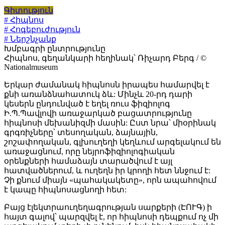
Գիտություն
# Հիպնոս
# Հոգեբուժություն
# Ներշնչանք
Խմբագրի ընտրությունը
Հիպնոս, գեղանկարի հեղինակ՝ Ռիչարդ Բերգ / ©
Nationalmuseum
Երկար ժամանակ հիպնոսն իրապես համարվել է
քնի առանձնահատուկ ձև: Մինչև 20-րդ դարի
կեսերն ընդունված է եղել ռուս ֆիզիոլոգ
Ի.Պ.Պավլովի առաջարկած բացատրությունը
հիպնոսի մեխանիզմի մասին: Ըստ նրա՝ միօրինակ
գրգռիչները՝ տեսողական, ձայնային,
շոշափողական, գլխուղեղի կեղևում արգելակում են
առաջացնում, որը նեյրոֆիզիոլոգիական
օրենքների համաձայն տարածվում է այլ
հատվածներում, և ուղեղն իր կրողի հետ ննջում է:
Չի քնում միայն «պահակակետը», որն ապահովում
է կապը հիպնոսացնողի հետ:
Բայց էլեկտրաուղեղագրության սարքերի (ԷՈՒԳ) ի
հայտ գալով՝ պարզվել է, որ հիպնոսի դեպքում ոչ մի