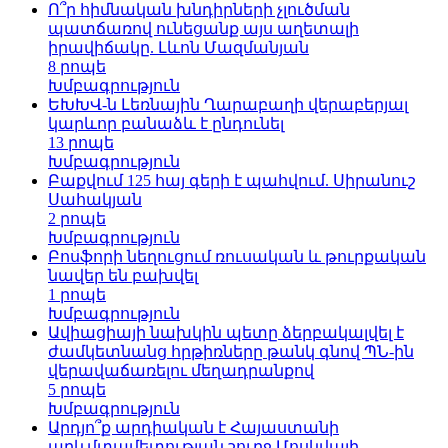
Ո՞ր հիմնական խնդիրների չլուծման
պատճառով ունեցանք այս աղետալի
իրավիճակը. Լևոն Մազմանյան
8 րոպե
Խմբագրություն
ԵԽԽՎ-ն Լեռնային Ղարաբաղի վերաբերյալ
կարևոր բանաձև է ընդունել
13 րոպե
Խմբագրություն
Բաքվում 125 հայ գերի է պահվում. Սիրանուշ
Սահակյան
2 րոպե
Խմբագրություն
Բոսֆորի նեղուցում ռուսական և թուրքական
նավեր են բախվել
1 րոպե
Խմբագրություն
Ավիացիայի նախկին պետը ձերբակալվել է
ժամկետնանց հրթիռները թանկ գնով ՊՆ-ին
վերավաճառելու մեղադրանքով
5 րոպե
Խմբագրություն
Արդյո՞ք արդիական է Հայաստանի
արևմտամետության շուրջ Մոսկվայի