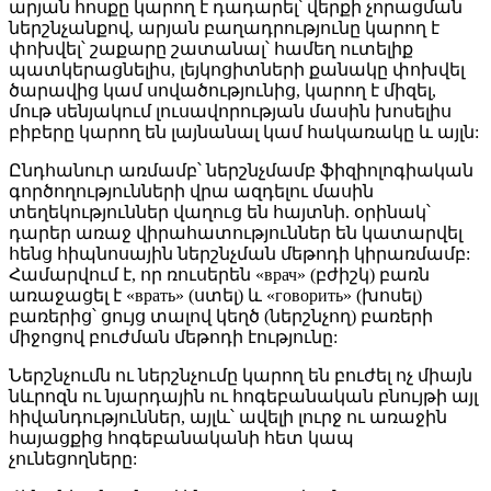
արյան հոսքը կարող է դադարել՝ վերքի չորացման
ներշնչանքով, արյան բաղադրությունը կարող է
փոխվել՝ շաքարը շատանալ՝ համեղ ուտելիք
պատկերացնելիս, լեյկոցիտների քանակը փոխվել
ծարավից կամ սովածությունից, կարող է միզել,
մութ սենյակում լուսավորության մասին խոսելիս
բիբերը կարող են լայնանալ կամ հակառակը և այլն:
Ընդհանուր առմամբ՝ ներշնչմամբ ֆիզիոլոգիական
գործողությունների վրա ազդելու մասին
տեղեկություններ վաղուց են հայտնի. օրինակ՝
դարեր առաջ վիրահատություններ են կատարվել
հենց հիպնոսային ներշնչման մեթոդի կիրառմամբ:
Համարվում է, որ ռուսերեն «врач» (բժիշկ) բառն
առաջացել է «врать» (ստել) և «говорить» (խոսել)
բառերից՝ ցույց տալով կեղծ (ներշնչող) բառերի
միջոցով բուժման մեթոդի էությունը:
Ներշնչումն ու ներշնչումը կարող են բուժել ոչ միայն
նևրոզն ու նյարդային ու հոգեբանական բնույթի այլ
հիվանդություններ, այլև՝ ավելի լուրջ ու առաջին
հայացքից հոգեբանականի հետ կապ
չունեցողները: