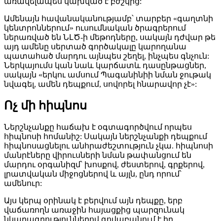
առավելապես կախված է բժշկից:
Ամենայն հավանականությամբ՝ տարբեր «գաղտնի
կենտրոններում» ուսումնական ծրագրերում
ներառված են ՆԼԾ-ի մեթոդները, սակայն դժվար թե
այդ ամենը սերտած գործակալը կարողանա
պատահած մարդու այնպես շեղել, ինչպես գնչուն:
Ներկայումս կան նաև կարճատև դասընթացներ,
սակայն «երկու ամսում Պագանինիի նման ջութակ
նվագել, ամեն դեպքում, սովորել հնարավոր չէ»:
Ոչ մի հիպնոս
Ներշնչանքը հաճախ է օգտագործվում որպես
հիպնոսի հոմանիշ: Սակայն ներշնչանքի դեպքում
հիպնոսացնելու անհրաժեշտություն չկա. հիպնոսի
մանրէները վիրուսների նման թափանցում են
մարդու օրգանիզմ՝ խոսքով, ժեստերով, գրքերով,
լրատվական միջոցներով և այլն, ընդ որում՝
ամենուր:
Այս կերպ օրինակ է բերվում այն դեպքը, երբ
վաճառողն առաջին հայացքից պարզունակ
նկարագրություններով գովաբանում է իր