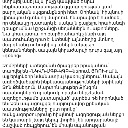
ստիպել անել այն, ինչը կապված է նրա՝
ինքնապաշտպանության զգացողության կամ
բարոյական սկզբունքների հետ: Օրինակ՝ հիպնոսի
վիճակում գտնվող մարդուն հնարավոր է համոզել,
որ սենյակը դատարկ է, սակայն քայլելու հրահանգի
դեպքում նա կշրջանցի սեղաններն ու աթոռները:
Նա կհավատա, որ բարձրահարկ շենքի այդ
պատուհանը դուռ է, կտեսնի այնտեղից մտնող
մարդկանց ու նույնիսկ աներևակայելի
կենդանիների, սակայն կհրաժարվի դուրս գալ այդ
«դռնից»:
Զոմբիների ստեղծման ծրագրեր իրականում
տարվել են «ՆԿՎԴ-ՄԳԲ-ԿԳԲ»-ներում, ՑՌՈՒ-ում և
այլ երկրների նմանատիպ կառույցներում: Սակայն
առեղծվածային ինքնասպանությունների (օրինակ՝
Ջոն Քենեդուն, Մարտին Լյութեր Քինգին
սպանողների) որակումը որպես ներշնչման
ազդեցությամբ կատարված՝ կարծես թե հորինված
են: Չեն ապացուցվել հարյուրավոր քրեական
պատմությունները, ըստ որոնց՝
հանցագործությունը հիպնոսի ազդեցության ներքո
են կատարել (այդ կերպ փորձել են արդարանալ):
Հաշված դեպքերում են միայն սպանության