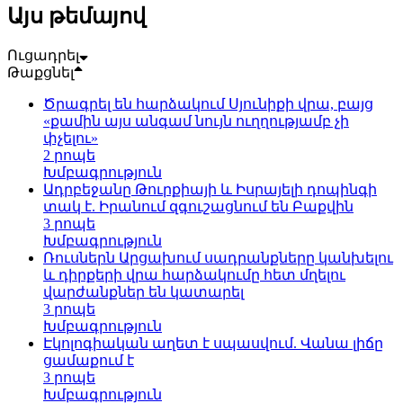
Այս թեմայով
Ուցադրել
Թաքցնել
Ծրագրել են հարձակում Սյունիքի վրա, բայց
«քամին այս անգամ նույն ուղղությամբ չի
փչելու»
2 րոպե
Խմբագրություն
Ադրբեջանը Թուրքիայի և Իսրայելի դոպինգի
տակ է. Իրանում զգուշացնում են Բաքվին
3 րոպե
Խմբագրություն
Ռուսներն Արցախում սադրանքները կանխելու
և դիրքերի վրա հարձակումը հետ մղելու
վարժանքներ են կատարել
3 րոպե
Խմբագրություն
Էկոլոգիական աղետ է սպասվում. Վանա լիճը
ցամաքում է
3 րոպե
Խմբագրություն