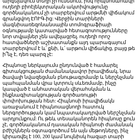
արգելակում տեղի չի ունենում, իսկ հիպնոսահակի
ուղեղի բիոէլեկտրական ակտիվությունը
գործնականում չի տարբերվում արթմնի վիճակում
գրանցվող ԷՈՒԳ-ից: Վերջին տարիների
մագնիսառեզոնանսային տոմոգրաֆիայի
օգնությամբ կատարված հետազոտությունները
նոր տվյալներ չեն ավելացրել. ուղեղի որոշ
հատվածների աշխատանքն այդ պարագայում
տարբերվում է և՛ քնի, և՛ արթուն վիճակից, բայց թե
ի՞նչ է, դեռ պարզ չէ:
Հիպնոսը ներկայումս ընդունված է համարել
գիտակցության ժամանակավոր իրավիճակ, նրա
ծավալի նվազեցման բնութագրմամբ և ներշնչման
պահպանման վրա կտրուկ սևեռմամբ, ինչը
կապված է անհատական վերահսկման և
ինքնագիտակցության գործառույթի
փոփոխության հետ: Հիպնոսի իրավիճակն
առաջանում է հիպնոսացնողի հատուկ
ներգործության կամ նպատակադրված ներշնչման
արդյունքում: Ու թեև տեսականորեն հիպնոսը քուն
չէ, գործնականում դասական հիպնոսի ժամանակ
բժիշկներն օգտագործում են այն մեթոդները, ինչ
կիրառվել է 100, 200 կամ նույնիսկ հազար տարի