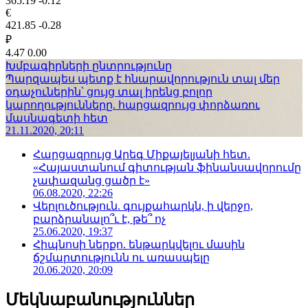
365.19
-0.12
€
421.85
-0.28
₽
4.47
0.00
Խմբագիրների ընտրությունը
Պարզապես պետք է հնարավորություն տալ մեր
օդաչուներին՝ ցույց տալ իրենց բոլոր
կարողությունները. հարցազրույց փորձառու
մասնագետի հետ
21.11.2020, 20:11
Հարցազրույց Արեգ Միքայելյանի հետ.
«Հայաստանում գիտության ֆինանսավորումը
չափազանց ցածր է»
06.08.2020, 22:26
Վերլուծություն. գույքահարկն, ի վերջո,
բարձրանալո՞ւ է, թե՞ ոչ
25.06.2020, 19:37
Հիպնոսի ներքո. ենթարկվելու մասին
ճշմարտությունն ու առասպելը
20.06.2020, 20:09
Մեկնաբանություններ