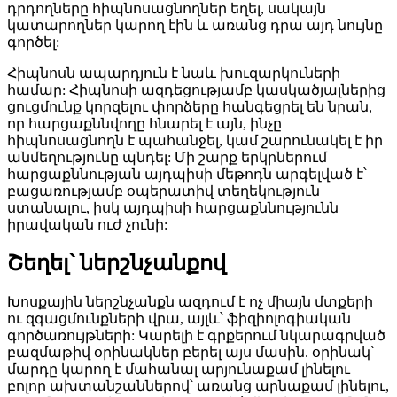
դրդողները հիպնոսացնողներ եղել, սակայն
կատարողներ կարող էին և առանց դրա այդ նույնը
գործել:
Հիպնոսն ապարդյուն է նաև խուզարկուների
համար: Հիպնոսի ազդեցությամբ կասկածյալներից
ցուցմունք կորզելու փորձերը հանգեցրել են նրան,
որ հարցաքննվողը հնարել է այն, ինչը
հիպնոսացնողն է պահանջել, կամ շարունակել է իր
անմեղությունը պնդել: Մի շարք երկրներում
հարցաքննության այդպիսի մեթոդն արգելված է՝
բացառությամբ օպերատիվ տեղեկություն
ստանալու, իսկ այդպիսի հարցաքննությունն
իրավական ուժ չունի:
Շեղել՝ ներշնչանքով
Խոսքային ներշնչանքն ազդում է ոչ միայն մտքերի
ու զգացմունքների վրա, այլև՝ ֆիզիոլոգիական
գործառույթների: Կարելի է գրքերում նկարագրված
բազմաթիվ օրինակներ բերել այս մասին. օրինակ՝
մարդը կարող է մահանալ արյունաքամ լինելու
բոլոր ախտանշաններով՝ առանց արնաքամ լինելու,