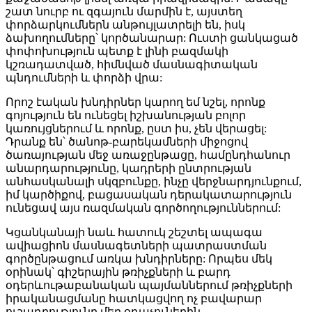
շատ նուրբ ու զգայուն մարմին է, այստեղ
փորձարկումներն անթույլատրելի են, իսկ
ձախողումները՝ կործանարար: Ուստի ցանկացած
փոփոխություն պետք է լինի բազմակի
կշռադատված, հիմնված մասնագիտական
պնդումների և փորձի վրա:
Որոշ էական խնդիրներ կարող եմ նշել, որոնք
գոյություն են ունեցել իշխանության բոլոր
կառույցներում և որոնք, ըստ իս, չեն վերացել:
Դրանք են՝ ծանոթ-բարեկամների միջոցով
ծառայության մեջ առաջընթացը, համընդհանուր
անարդարությունը, կադրերի ընտրության
անհասկանալի սկզբունքը, ինչը վերջնարդյունքում,
իմ կարծիքով, բացասական դերակատարություն
ունեցավ այս ռազմական գործողություններում:
Կցանկանայի նաև հատուկ շեշտել ապագա
ավիացիոն մասնագետների պատրաստման
գործընթացում առկա խնդիրները: Որպես մեկ
օրինակ՝ գիշերային թռիչքների և բարդ
օդերևութաբանական պայմաններում թռիչքների
իրականացմանը հատկացվող ոչ բավարար
ուշադրությունը մեր օդաչուներին