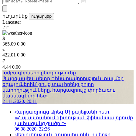
ուղարկեք
ուղարկեք
Lancaster
21°
$
365.09
0.00
€
422.01
0.00
₽
4.44
0.00
Խմբագիրների ընտրությունը
Պարզապես պետք է հնարավորություն տալ մեր
օդաչուներին՝ ցույց տալ իրենց բոլոր
կարողությունները. հարցազրույց փորձառու
մասնագետի հետ
21.11.2020, 20:11
Հարցազրույց Արեգ Միքայելյանի հետ.
«Հայաստանում գիտության ֆինանսավորումը
չափազանց ցածր է»
06.08.2020, 22:26
Վերլուծություն. գույքահարկն, ի վերջո,