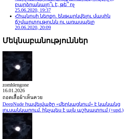
բարձրանալո՞ւ է, թե՞ ոչ
25.06.2020, 19:37
Հիպնոսի ներքո. ենթարկվելու մասին
ճշմարտությունն ու առասպելը
20.06.2020, 20:09
Մեկնաբանություններ
zomhlengone
16.01.2026
ถอดเสื้อผ้าเห็นควย
DeepNude հավելվածը «մերկացնում» է կանանց
լուսանկարում. ինչպես է այն աշխատում (+upd.)