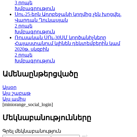
3 րոպե
Խմբագրություն
Սու-25-երն Ադրբեջանի կողմից չեն խոցվել.
Վարդան Ղուկասյան
2 րոպե
Խմբագրություն
Ռուսական ՍՈւ-30ՍՄ կործանիչները
Հայաստանում կլինեն դեկտեմբերին կամ
2020թ. սկզբին
2 րոպե
Խմբագրություն
Ամենաընթերցվածը
Այսօր
Այս շաբաթ
Այս ամիս
[miniorange_social_login]
Մեկնաբանությունները
Գրել մեկնաբանություն