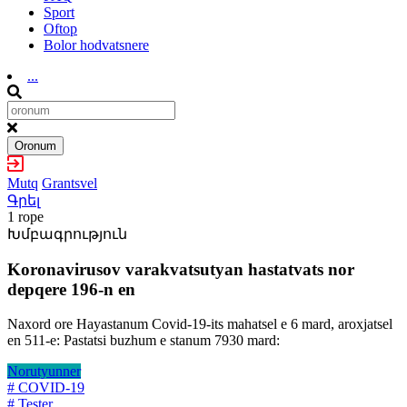
Sport
Oftop
Bolor hodvatsnere
...
Oronum
Mutq
Grantsvel
Գրել
1 rope
Խմբագրություն
Koronavirusov varakvatsutyan hastatvats nor
depqere 196-n en
Naxord ore Hayastanum Covid-19-its mahatsel e 6 mard, aroxjatsel
en 511-e: Pastatsi buzhum e stanum 7930 mard:
Norutyunner
# COVID-19
# Tester