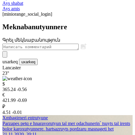
Ays shabat
Ays amis
[miniorange_social_login]
Meknabanutyunnere
Գրել մեկնաբանություն
uxarkeq
uxarkeq
Lancaster
23°
$
365.24
-0.56
€
421.99
-0.69
₽
4.51
-0.01
Xmbagirneri entrutyune
Parzapes petq e hnaravorutyun tal mer odachunerin՝ tsuyts tal irents
bolor karoxutyunnere. hartsazruyts pordzaru masnageti het
21.11.2020, 20:11