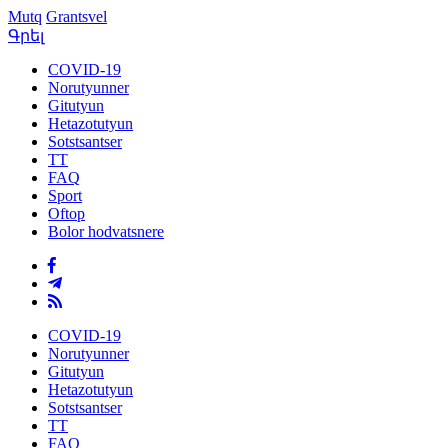
Mutq
Grantsvel
Գրել
COVID-19
Norutyunner
Gitutyun
Hetazotutyun
Sotstsantser
TT
FAQ
Sport
Oftop
Bolor hodvatsnere
COVID-19
Norutyunner
Gitutyun
Hetazotutyun
Sotstsantser
TT
FAQ