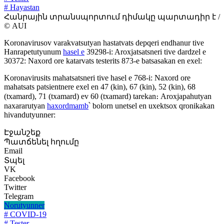
# Hayastan
Հանրային տրանսպորտում դիմակը պարտադիր է /
© AUI
Koronavirusov varakvatsutyan hastatvats depqeri endhanur tive
Hanrapetutyunum
hasel e
39298-i: Aroxjatsatsneri tive dardzel e
30372: Naxord ore katarvats testerits 873-e batsasakan en exel:
Koronavirusits mahatsatsneri tive hasel e 768-i: Naxord ore
mahatsats patsientnere exel en 47 (kin), 67 (kin), 52 (kin), 68
(txamard), 71 (txamard) ev 60 (txamard) tarekan։ Aroxjapahutyan
naxararutyan
haxordmamb
՝ bolorn unetsel en uxektsox qronikakan
hivandutyunner:
Էջանշեք
Պատճենել հղումը
Email
Տպել
VK
Facebook
Twitter
Telegram
Norutyunner
# COVID-19
# Tester