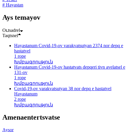
# Hayastan
Ays temayov
Oւtsadrel
Taqtsnel
Hayastanum Covid-19-ov varakvatsutyan 2374 nor depq e
hastatvel
1 rope
Խմբագրություն
Hayastanum Covid-19-ov hastatvats depqeri tivn avelatsel e
131-ov
1 rope
Խմբագրություն
Covid-19-ov varakvatsutyan 38 nor depq e hastatvel
Hayastanum
2 rope
Խմբագրություն
Amenaentertsvatse
Aysor