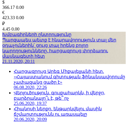
$
366.17
0.00
€
423.33
0.00
₽
4.45
0.00
Խմբագիրների ընտրությունը
Պարզապես պետք է հնարավորություն տալ մեր
օդաչուներին՝ ցույց տալ իրենց բոլոր
կարողությունները. հարցազրույց փորձառու
մասնագետի հետ
21.11.2020, 20:11
Հարցազրույց Արեգ Միքայելյանի հետ.
«Հայաստանում գիտության ֆինանսավորումը
չափազանց ցածր է»
06.08.2020, 22:26
Վերլուծություն. գույքահարկն, ի վերջո,
բարձրանալո՞ւ է, թե՞ ոչ
25.06.2020, 19:37
Հիպնոսի ներքո. ենթարկվելու մասին
ճշմարտությունն ու առասպելը
20.06.2020, 20:09