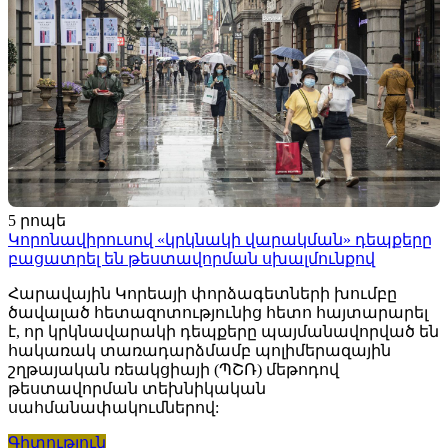
5 րոպե
Կորոնավիրուսով «կրկնակի վարակման» դեպքերը
բացատրել են թեստավորման սխալմունքով
Հարավային Կորեայի փորձագետների խումբը
ծավալած հետազոտությունից հետո հայտարարել
է, որ կրկնավարակի դեպքերը պայմանավորված են
հակառակ տառադարձմամբ պոլիմերազային
շղթայական ռեակցիայի (ՊՇՌ) մեթոդով
թեստավորման տեխնիկական
սահմանափակումներով:
Գիտություն