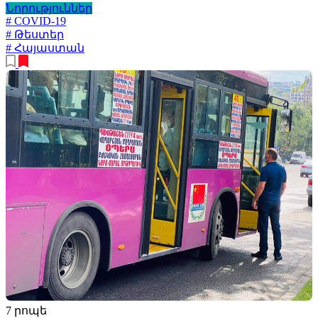
Նորություններ
# COVID-19
# Թեստեր
# Հայաստան
7 րոպե