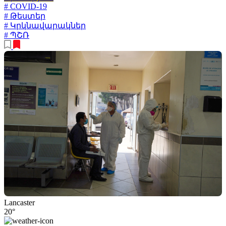
# COVID-19
# Թեստեր
# Կրկնավարակներ
# ՊՇՌ
Lancaster
20°