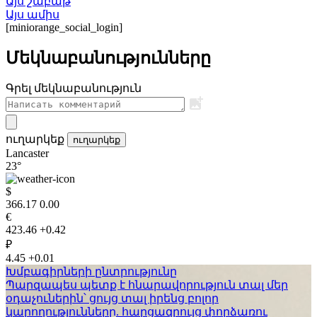
Այս շաբաթ
Այս ամիս
[miniorange_social_login]
Մեկնաբանությունները
Գրել մեկնաբանություն
ուղարկեք
ուղարկեք
Lancaster
23°
$
366.17
0.00
€
423.46
+0.42
₽
4.45
+0.01
Խմբագիրների ընտրությունը
Պարզապես պետք է հնարավորություն տալ մեր
օդաչուներին՝ ցույց տալ իրենց բոլոր
կարողությունները. հարցազրույց փորձառու