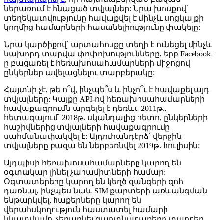
ներառում է հնացած տվյալներ: Նրա խոսքով՝
տեղեկատվությունը հավաքվել է մինչև սոցկայքի
կողմից համարների հասանելիությունը փակելը:
Նրա կարծիքով՝ արտահոսքը տեղի է ունեցել մինչև
նախորդ տարվա փոփոխությունները, երբ Facebook-
ը բացառել է հեռախոսահամարների միջոցով
ընկերներ ավելացնելու տարբերակը:
Հայտնի չէ, թե ո՞վ, ինչպե՞ս և ինչո՞ւ է հավաքել այդ
տվյալները: Կայքը API-ով հեռախոսահամարների
հավաքագրումն արգելել է դեռևս 2011թ.,
հետագայում՝ 2018թ. սկանդալից հետո, ընկերների
հաշիվներից տվյալների հավաքագրումը
սահմանափակվել է: Այդուհանդերձ՝ վերջին
տվյալները բազա են ներբեռնվել 2019թ. հուլիսին:
Այդպիսի հեռախոսահամարները կարող են
օգտակար լինել չարամիտների համար:
Օգտատերերը կարող են կեղծ զանգերի զոհ
դառնալ, ինչպես նաև SIM քարտերի առևանգման
ենթարկվել, հաքերները կարող են
վերահսկողություն հաստատել համարի
նկատմամբ, չեղարկել գաղտնաբառերը տարբեր