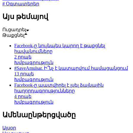
# Օգտատերեր
Այս թեմայով
Ուցադրել
Թաքցնել
Facebook-ը նույնպես կարող է թաքցնել
հավանումները
2 րոպե
Խմբագրություն
#SaveAmulsar. Ի՞նչ է կատարվում համացանցում
13 րոպե
Խմբագրություն
Facebook-ը պատվիրել է լսել ձայնային
հաղորդագրությունները
4 րոպե
Խմբագրություն
Ամենաընթերցվածը
Այսօր