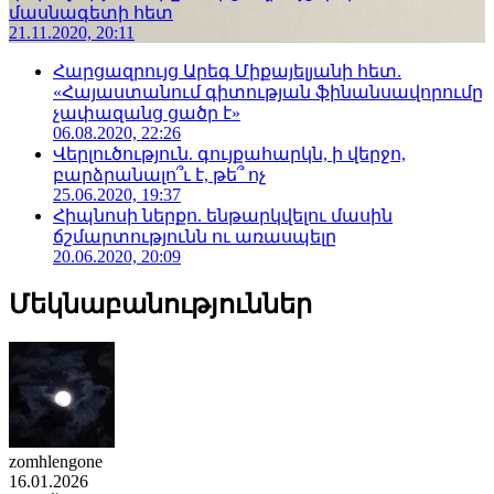
մասնագետի հետ
21.11.2020, 20:11
Հարցազրույց Արեգ Միքայելյանի հետ.
«Հայաստանում գիտության ֆինանսավորումը
չափազանց ցածր է»
06.08.2020, 22:26
Վերլուծություն. գույքահարկն, ի վերջո,
բարձրանալո՞ւ է, թե՞ ոչ
25.06.2020, 19:37
Հիպնոսի ներքո. ենթարկվելու մասին
ճշմարտությունն ու առասպելը
20.06.2020, 20:09
Մեկնաբանություններ
zomhlengone
16.01.2026