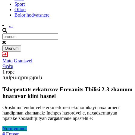
Sport
Oftop
Bolor hodvatsnere
...
Oronum
Mutq
Grantsvel
Գրել
1 rope
Խմբագրություն
Tshepentats erkatuxov Erevanits Tbilisi 2-3 zhamum
hnaravor klini hasnel
Oroshumn endunvel e erku erkrneri ekonomikayi naxararneri
handipman zhamanak: Inchpes haxordvel e, naxadzernutyan
npatake zbosashrjutyan zargatsmane npasteln e:
Norutyunner
# Erevan