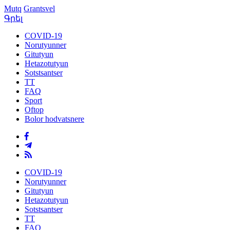
Mutq
Grantsvel
Գրել
COVID-19
Norutyunner
Gitutyun
Hetazotutyun
Sotstsantser
TT
FAQ
Sport
Oftop
Bolor hodvatsnere
COVID-19
Norutyunner
Gitutyun
Hetazotutyun
Sotstsantser
TT
FAQ