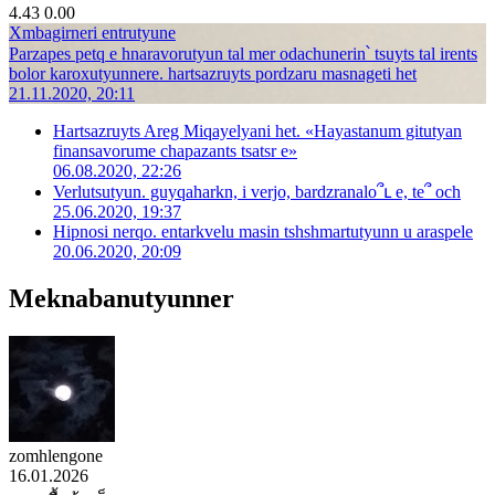
4.43
0.00
Xmbagirneri entrutyune
Parzapes petq e hnaravorutyun tal mer odachunerin՝ tsuyts tal irents
bolor karoxutyunnere. hartsazruyts pordzaru masnageti het
21.11.2020, 20:11
Hartsazruyts Areg Miqayelyani het. «Hayastanum gitutyan
finansavorume chapazants tsatsr e»
06.08.2020, 22:26
Verlutsutyun. guyqaharkn, i verjo, bardzranalo՞ւ e, te՞ och
25.06.2020, 19:37
Hipnosi nerqo. entarkvelu masin tshshmartutyunn u araspele
20.06.2020, 20:09
Meknabanutyunner
zomhlengone
16.01.2026