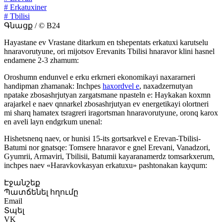
# Erkatuxiner
# Tbilisi
Գնացք / © B24
Hayastane ev Vrastane ditarkum en tshepentats erkatuxi karutselu
hnaravorutyune, ori mijotsov Erevanits Tbilisi hnaravor klini hasnel
endamene 2-3 zhamum:
Oroshumn endunvel e erku erkrneri ekonomikayi naxararneri
handipman zhamanak: Inchpes
haxordvel e
, naxadzernutyan
npatake zbosashrjutyan zargatsmane npasteln e: Haykakan koxmn
arajarkel e naev qnnarkel zbosashrjutyan ev energetikayi olortneri
mi sharq hamatex tsragreri iragortsman hnaravorutyune, oronq karox
en aveli layn endgrkum unenal:
Hishetsnenq naev, or hunisi 15-its gortsarkvel e Erevan-Tbilisi-
Batumi nor gnatsqe: Tomsere hnaravor e gnel Erevani, Vanadzori,
Gyumrii, Armaviri, Tbilisii, Batumii kayaranamerdz tomsarkxerum,
inchpes naev «Haravkovkasyan erkatuxu» pashtonakan kayqum:
Էջանշեք
Պատճենել հղումը
Email
Տպել
VK