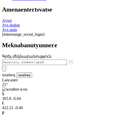
Amenaentertsvatse
Aysor
Ays shabat
Ays amis
[miniorange_social_login]
Meknabanutyunnere
Գրել մեկնաբանություն
uxarkeq
uxarkeq
Lancaster
25°
$
365.8
-0.04
€
422.21
-0.40
₽