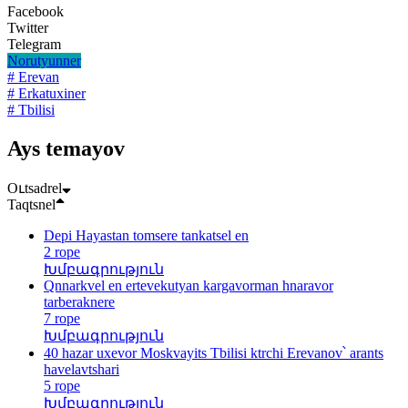
Facebook
Twitter
Telegram
Norutyunner
# Erevan
# Erkatuxiner
# Tbilisi
Ays temayov
Oւtsadrel
Taqtsnel
Depi Hayastan tomsere tankatsel en
2 rope
Խմբագրություն
Qnnarkvel en ertevekutyan kargavorman hnaravor
tarberaknere
7 rope
Խմբագրություն
40 hazar uxevor Moskvayits Tbilisi ktrchi Erevanov՝ arants
havelavtshari
5 rope
Խմբագրություն