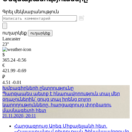
Գրել մեկնաբանություն
ուղարկեք
ուղարկեք
Lancaster
23°
$
365.24
-0.56
€
421.99
-0.69
₽
4.51
-0.01
Խմբագիրների ընտրությունը
Պարզապես պետք է հնարավորություն տալ մեր
օդաչուներին՝ ցույց տալ իրենց բոլոր
կարողությունները. հարցազրույց փորձառու
մասնագետի հետ
21.11.2020, 20:11
Հարցազրույց Արեգ Միքայելյանի հետ.
«Հայաստանում գիտության ֆինանսավորումը