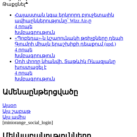
Թաքցնել
Հայաստան կգա երկրորդ բյուջետային
ավիաընկերությունը՝ Wizz Air-ը
4 րոպե
Խմբագրություն
«Պոբեդա»-ն կշարունակի թռիչքները դեպի
Գյումրի միայն երաշխիքի դեպքում (upd.)
4 րոպե
Խմբագրություն
Օդի փողը կհանվի. Տաթևիկ Ռևազյանը
խոստացել է
4 րոպե
Խմբագրություն
Ամենաընթերցվածը
Այսօր
Այս շաբաթ
Այս ամիս
[miniorange_social_login]
Մեկնաբանությունները