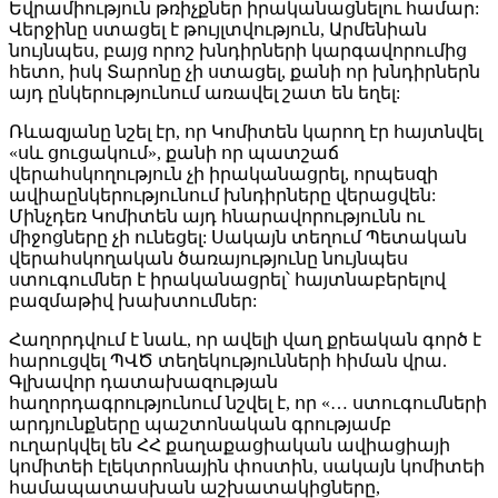
Եվրամիություն թռիչքներ իրականացնելու համար:
Վերջինը ստացել է թույլտվություն, Արմենիան
նույնպես, բայց որոշ խնդիրների կարգավորումից
հետո, իսկ Տարոնը չի ստացել, քանի որ խնդիրներն
այդ ընկերությունում առավել շատ են եղել:
Ռևազյանը նշել էր, որ Կոմիտեն կարող էր հայտնվել
«սև ցուցակում», քանի որ պատշաճ
վերահսկողություն չի իրականացրել, որպեսզի
ավիաընկերությունում խնդիրները վերացվեն:
Մինչդեռ Կոմիտեն այդ հնարավորությունն ու
միջոցները չի ունեցել: Սակայն տեղում Պետական
վերահսկողական ծառայությունը նույնպես
ստուգումներ է իրականացրել՝ հայտնաբերելով
բազմաթիվ խախտումներ:
Հաղորդվում է նաև, որ ավելի վաղ քրեական գործ է
հարուցվել ՊՎԾ տեղեկությունների հիման վրա.
Գլխավոր դատախազության
հաղորդագրությունում նշվել է, որ «… ստուգումների
արդյունքները պաշտոնական գրությամբ
ուղարկվել են ՀՀ քաղաքացիական ավիացիայի
կոմիտեի էլեկտրոնային փոստին, սակայն կոմիտեի
համապատասխան աշխատակիցները,