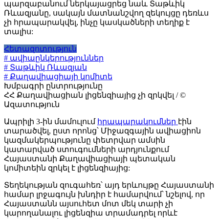
պարզաբանում ներկայացրեց նաև Տաթևիկ
Ռևազյանը, սակայն մատնանշվող զեկույցը դեռևս
չի հրապարակվել, ինչը կասկածների տեղիք է
տալիս:
Հետազոտություն
# ավիաընկերություններ
# Տաթևիկ Ռևազյան
# Քաղավիացիայի կոմիտե
Խմբագրի ընտրությունը
ՀՀ Քաղավիացիան լիցենզիայից չի զրկվել / ©
Ազատություն
Ապրիլի 3-ին մամուլում
հրապարակումներ
էին
տարածվել, ըստ որոնց՝ Միջազգային ավիացիոն
կազմակերպությունը փետրվար ամսին
կատարված ստուգումների արդյունքում
Հայաստանի Քաղավիացիայի պետական
կոմիտեին զրկել է լիցենզիայից:
Տեղեկության զուգահեռ՝ այդ երևույթը Հայաստանի
համար լրջագույն խնդիր է համարվում՝ նշելով, որ
Հայաստանն այսուհետ մոտ մեկ տարի չի
կարողանալու լիցենզիա տրամադրել որևէ