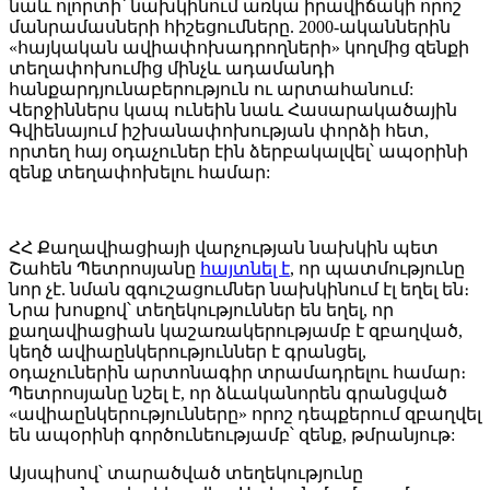
նաև ոլորտի՝ նախկինում առկա իրավիճակի որոշ
մանրամասների հիշեցումները. 2000-ականներին
«հայկական ավիափոխադրողների» կողմից զենքի
տեղափոխումից մինչև ադամանդի
հանքարդյունաբերություն ու արտահանում:
Վերջիններս կապ ունեին նաև Հասարակածային
Գվիենայում իշխանափոխության փորձի հետ,
որտեղ հայ օդաչուներ էին ձերբակալվել՝ ապօրինի
զենք տեղափոխելու համար:
ՀՀ Քաղավիացիայի վարչության նախկին պետ
Շահեն Պետրոսյանը
հայտնել է
, որ պատմությունը
նոր չէ. նման զգուշացումներ նախկինում էլ եղել են։
Նրա խոսքով՝ տեղեկություններ են եղել, որ
քաղավիացիան կաշառակերությամբ է զբաղված,
կեղծ ավիաընկերություններ է գրանցել,
օդաչուներին արտոնագիր տրամադրելու համար։
Պետրոսյանը նշել է, որ ձևականորեն գրանցված
«ավիաընկերությունները» որոշ դեպքերում զբաղվել
են ապօրինի գործունեությամբ՝ զենք, թմրանյութ:
Այսպիսով՝ տարածված տեղեկությունը