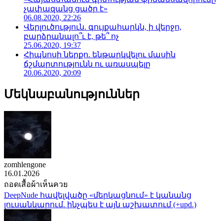
չափազանց ցածր է»
06.08.2020, 22:26
Վերլուծություն. գույքահարկն, ի վերջո,
բարձրանալո՞ւ է, թե՞ ոչ
25.06.2020, 19:37
Հիպնոսի ներքո. ենթարկվելու մասին
ճշմարտությունն ու առասպելը
20.06.2020, 20:09
Մեկնաբանություններ
zomhlengone
16.01.2026
ถอดเสื้อผ้าเห็นควย
DeepNude հավելվածը «մերկացնում» է կանանց
լուսանկարում. ինչպես է այն աշխատում (+upd.)