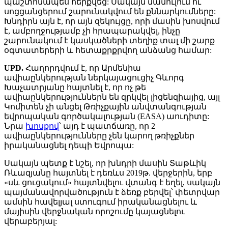
պաշտոնապես հերքվեց: Սակայն մամուլում ու
սոցցանցերում շարունակվում են քննարկումները:
Խնդիրն այն է, որ այն զեկույցը, որի մասին խոսվում
է, ամբողջությամբ չի հրապարակվել, ինչը
շարունակում է կասկածների տեղիք տալ մի շարք
օգտատերերի և հետաքրքրվող անձանց համար:
UPD.
Հաղորդվում է, որ Արմենիա
ավիաընկերության ներկայացուցիչ Գևորգ
Խաչատրյանը հայտնել է, որ ոչ թե
ավիաընկերություններն են զրկվել լիցենզիայից, այլ
Կոմիտեն չի անցել Թռիչքային անվտանգության
եվրոպական գործակալության (EASA) աուդիտը:
Նրա
խոսքով
՝ այդ է պատճառը, որ 2
ավիաընկերությունները չեն կարող թռիչքներ
իրականացնել դեպի Եվրոպա:
Սակայն պետք է նշել, որ խնդրի մասին Տաթևիկ
Ռևազյանը հայտնել է դեռևս 2019թ. վերջերին, երբ
«սև ցուցակում» հայտնվելու վտանգ է եղել, սակայն
պայմանավորվածություն է ձեռք բերվել՝ փետրվար
ամսին հավելյալ ստուգում իրականացնելու և
մայիսին վերջնական որոշումը կայացնելու
վերաբերյալ: