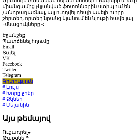
Միևնույն ժամանակ մելանոսոմների չափերը և ձևը
միանգամից չկլանված ֆոտոններին ստիպում են
չանդրադառնալ, այլ ուղղվել դեպի ավելի խորը
շերտեր, որտեղ նրանց կլանում են նյութի հավելյալ
«մնացուկները»:
Էջանշեք
Պատճենել հղումը
Email
Տպել
VK
Facebook
Twitter
Telegram
Գիտություն
# Լույս
# Խորը ջրեր
# Ձկներ
# Մելանին
Այս թեմայով
Ուցադրել
Թաքցնել