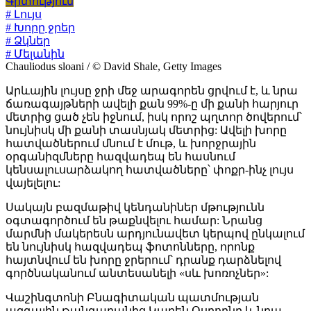
Գիտություն
# Լույս
# Խորը ջրեր
# Ձկներ
# Մելանին
Chauliodus sloani / © David Shale, Getty Images
Արևային լույսը ջրի մեջ արագորեն ցրվում է, և նրա
ճառագայթների ավելի քան 99%-ը մի քանի հարյուր
մետրից ցած չեն իջնում, իսկ որոշ պղտոր ծովերում՝
նույնիսկ մի քանի տասնյակ մետրից: Ավելի խորը
հատվածներում մնում է մութ, և խորջրային
օրգանիզմները հազվադեպ են հասնում
կենսալուսարձակող հատվածները՝ փոքր-ինչ լույս
վայելելու:
Սակայն բազմաթիվ կենդանիներ մթությունն
օգտագործում են թաքնվելու համար: Նրանց
մարմնի մակերեսն արդյունավետ կերպով ընկալում
են նույնիսկ հազվադեպ ֆոտոնները, որոնք
հայտնվում են խորը ջրերում՝ դրանք դարձնելով
գործնականում անտեսանելի «սև խոռոչներ»:
Վաշինգտոնի Բնագիտական պատմության
ազգային թանգարանից Կարեն Օսբորնը և նրա