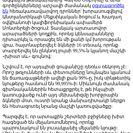
գործընկերները արշավի ժամանակ
օգտագործել
են
հեռակառավարվող դրոններ՝ խորասուզվելով
Անտլանտիկայի Մեքսիկական ծոցում և Խաղաղ
օվկիանոսի կալիֆորնիական ափամերձ
Մոնտերեյի ծոցում: Տասնյակ արտասովոր
արարածների կողքին, որոնց կենսաբանները
դիտարկել և որսացել են մի քանի կմ խորության
վրա, հայտնաբերվել է ձկների 16 տեսակ, որոնք
տարբերվել են ընկնող լույսի 99,5%-ն կլանող մաշկի
«խիստ սև» գույնով:
Նշվում է, որ այդպիսի ցուցանիշը դեռևս ռեկորդ չէ:
Որոշ թռչունների սև փետուրները նույնպես կլանում
են ճառագայթների ավելի քան 99%-ը, իսկ սինթետիկ
նյութերը հասնում են 99,995%-ի: Միևնույն ժամանակ
գիտնականներին հետաքրքրել է, թե ինչպիսի
կառուցվածք ունի այդ մեխանիզմը խորջրային
ձկների մոտ, ուստի նրանք մանրադիտակի ներքո
են հետազոտել նրանց մաշկի կառուցվածքը:
Պարզվել է, որ արտաքին շերտերի բջիջները խիտ
հագեցած են մելանոսոմներով, որոնք
պարունակում են լուսակլանիչ մելանին նյութը: