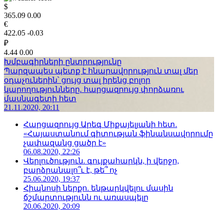
$
365.09
0.00
€
422.05
-0.03
₽
4.44
0.00
Խմբագիրների ընտրությունը
Պարզապես պետք է հնարավորություն տալ մեր
օդաչուներին՝ ցույց տալ իրենց բոլոր
կարողությունները. հարցազրույց փորձառու
մասնագետի հետ
21.11.2020, 20:11
Հարցազրույց Արեգ Միքայելյանի հետ.
«Հայաստանում գիտության ֆինանսավորումը
չափազանց ցածր է»
06.08.2020, 22:26
Վերլուծություն. գույքահարկն, ի վերջո,
բարձրանալո՞ւ է, թե՞ ոչ
25.06.2020, 19:37
Հիպնոսի ներքո. ենթարկվելու մասին
ճշմարտությունն ու առասպելը
20.06.2020, 20:09