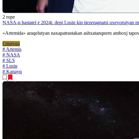
2 rope
NASA-n hastatel e 2024t. depi Lusin kin tiezeragnatsi uxevorutyan 
«Artemida» araqelutyan naxapatrastakan ashxatanqnern amboxj tapov 
Gitutyun
# Artemis
# NASA
# SLS
# Lusin
# Kanayq