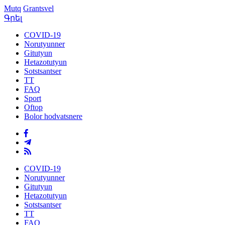
Mutq
Grantsvel
Գրել
COVID-19
Norutyunner
Gitutyun
Hetazotutyun
Sotstsantser
TT
FAQ
Sport
Oftop
Bolor hodvatsnere
COVID-19
Norutyunner
Gitutyun
Hetazotutyun
Sotstsantser
TT
FAQ