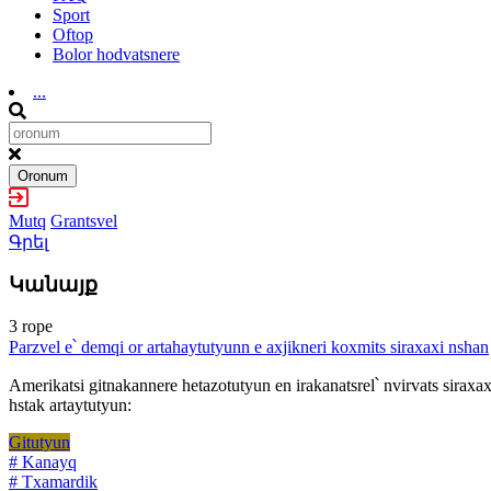
Sport
Oftop
Bolor hodvatsnere
...
Oronum
Mutq
Grantsvel
Գրել
Կանայք
3 rope
Parzvel e՝ demqi or artahaytutyunn e axjikneri koxmits siraxaxi nshan
Amerikatsi gitnakannere hetazotutyun en irakanatsrel՝ nvirvats siraxa
hstak artaytutyun:
Gitutyun
# Kanayq
# Txamardik