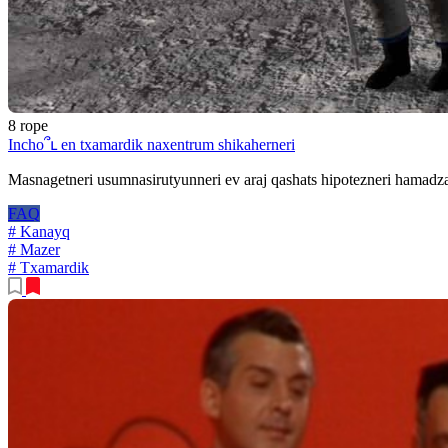
8 rope
Incho՞ւ en txamardik naxentrum shikaherneri
Masnagetneri usumnasirutyunneri ev araj qashats hipotezneri hamadza
FAQ
# Kanayq
# Mazer
# Txamardik