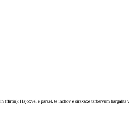
xin (flirtin): Hajoxvel e parzel, te inchov e siraxaxe tarbervum hargal