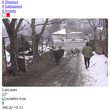
# Shurnux
# Sahmanner
# Syuniq
Lancaster
22°
$
366.42
+0.53