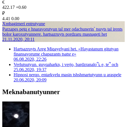
€
422.17
+0.60
₽
4.41
0.00
Xmbagirneri entrutyune
Parzapes petq e hnaravorutyun tal mer odachunerin՝ tsuyts tal irents
bolor karoxutyunnere. hartsazruyts pordzaru masnageti het
21.11.2020, 20:11
Hartsazruyts Areg Miqayelyani het. «Hayastanum gitutyan
finansavorume chapazants tsatsr e»
06.08.2020, 22:26
Verlutsutyun. guyqaharkn, i verjo, bardzranalo՞ւ e, te՞ och
25.06.2020, 19:37
Hipnosi nerqo. entarkvelu masin tshshmartutyunn u araspele
20.06.2020, 20:09
Meknabanutyunner