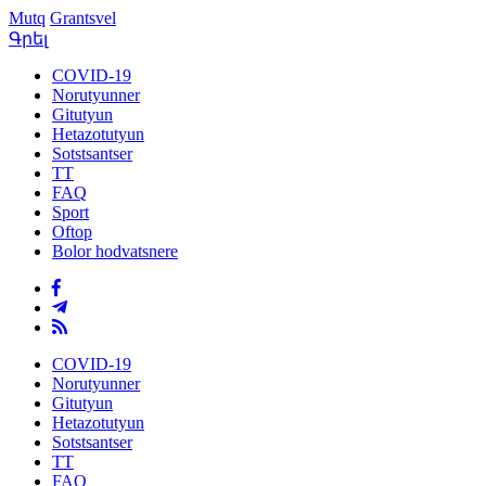
Mutq
Grantsvel
Գրել
COVID-19
Norutyunner
Gitutyun
Hetazotutyun
Sotstsantser
TT
FAQ
Sport
Oftop
Bolor hodvatsnere
COVID-19
Norutyunner
Gitutyun
Hetazotutyun
Sotstsantser
TT
FAQ