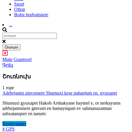
Sport
Oftop
Bolor hodvatsnere
...
Oronum
Mutq
Grantsvel
Գրել
Շուռնուխ
1 rope
Adrbejantsi zinvornere Shurnuxi kese pahanjum en. gyuxapet
Shurnuxi gyuxapet Hakob Arshakyane haytnel e, or nerkayums
adrbejantsinere gtnvum en hamaynqum ev sahmanazatman
ashxatanqner en tanum:
Norutyunner
# GPS