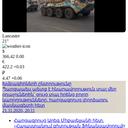
Lancaster
21°
$
366.42
0.00
€
422.2
+0.03
₽
4.47
+0.06
Խմբագիրների ընտրությունը
Պարզապես պետք է հնարավորություն տալ մեր
օդաչուներին՝ ցույց տալ իրենց բոլոր
կարողությունները. հարցազրույց փորձառու
մասնագետի հետ
21.11.2020, 20:11
Հարցազրույց Արեգ Միքայելյանի հետ.
«Հայաստանում գիտության ֆինանսավորումը