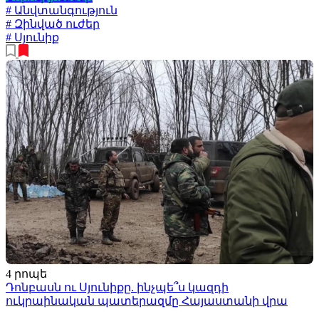
# Անվտանգություն
# Զինված ուժեր
# Սյունիք
4 րոպե
Դոնբասն ու Սյունիքը. ինչպե՞ս կազդի
ուկրաինական պատերազմը Հայաստանի վրա