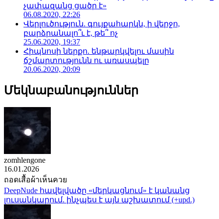
չափազանց ցածր է»
06.08.2020, 22:26
Վերլուծություն. գույքահարկն, ի վերջո,
բարձրանալո՞ւ է, թե՞ ոչ
25.06.2020, 19:37
Հիպնոսի ներքո. ենթարկվելու մասին
ճշմարտությունն ու առասպելը
20.06.2020, 20:09
Մեկնաբանություններ
zomhlengone
16.01.2026
ถอดเสื้อผ้าเห็นควย
DeepNude հավելվածը «մերկացնում» է կանանց
լուսանկարում. ինչպես է այն աշխատում (+upd.)