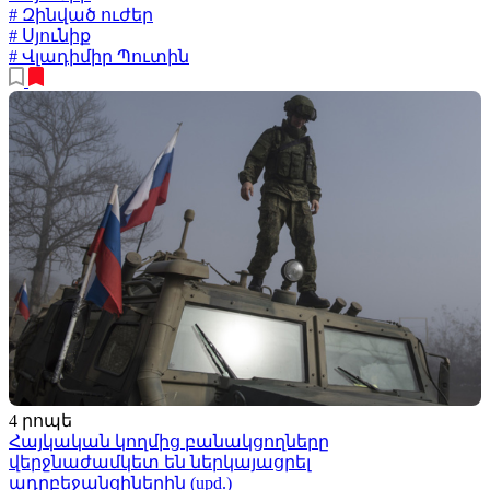
# Զինված ուժեր
# Սյունիք
# Վլադիմիր Պուտին
4 րոպե
Հայկական կողմից բանակցողները
վերջնաժամկետ են ներկայացրել
ադրբեջանցիներին (upd.)