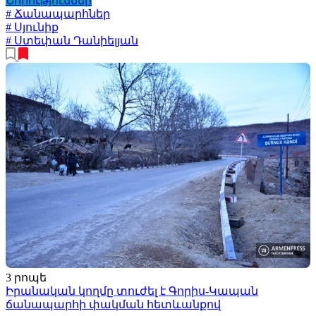
Նորություններ
# Ճանապարհներ
# Սյունիք
# Ստեփան Դանիելյան
3 րոպե
Իրանական կողմը տուժել է Գորիս-Կապան
ճանապարհի փակման հետևանքով