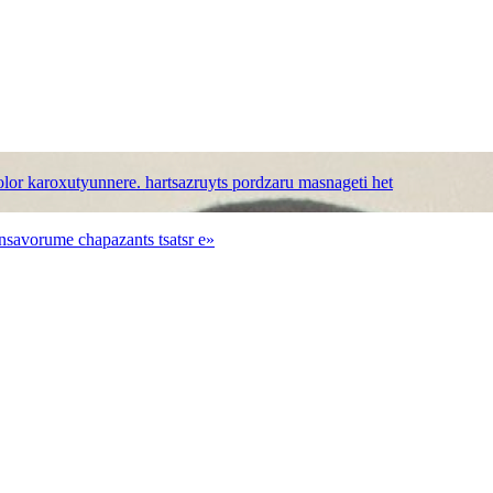
bolor karoxutyunnere. hartsazruyts pordzaru masnageti het
nsavorume chapazants tsatsr e»