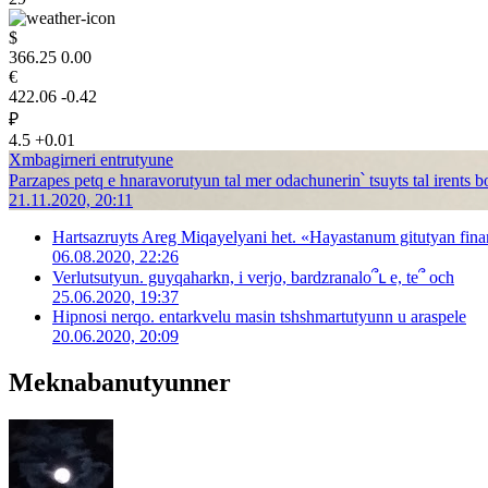
$
366.25
0.00
€
422.06
-0.42
₽
4.5
+0.01
Xmbagirneri entrutyune
Parzapes petq e hnaravorutyun tal mer odachunerin՝ tsuyts tal irents 
21.11.2020, 20:11
Hartsazruyts Areg Miqayelyani het. «Hayastanum gitutyan fina
06.08.2020, 22:26
Verlutsutyun. guyqaharkn, i verjo, bardzranalo՞ւ e, te՞ och
25.06.2020, 19:37
Hipnosi nerqo. entarkvelu masin tshshmartutyunn u araspele
20.06.2020, 20:09
Meknabanutyunner