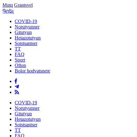
Mutq
Grantsvel
Գրել
COVID-19
Norutyunner
Gitutyun
Hetazotutyun
Sotstsantser
TT
FAQ
Sport
Oftop
Bolor hodvatsnere
COVID-19
Norutyunner
Gitutyun
Hetazotutyun
Sotstsantser
TT
FAQ