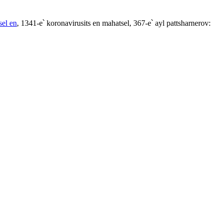
sel en
, 1341-e՝ koronavirusits en mahatsel, 367-e՝ ayl pattsharnerov: