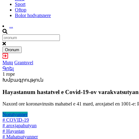
Sport
Oftop
Bolor hodvatsnere
...
Oronum
Mutq
Grantsvel
Գրել
1 rope
Խմբագրություն
Hayastanum hastatvel e Covid-19-ov varakvatsutyan
Naxord ore koronavirusits mahatsel e 41 mard, aroxjatsel en 1001-e: P
Norutyunner
# COVID-19
# aroxjapahutyun
# Hayastan
# Mahatsutyunner