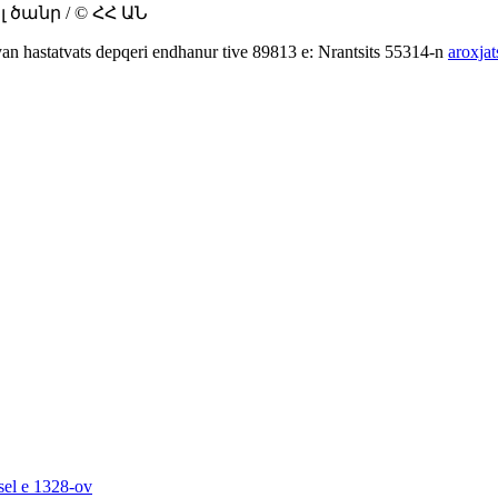
ծանր / © ՀՀ ԱՆ
tyan hastatvats depqeri endhanur tive 89813 e: Nrantsits 55314-n
aroxjat
sel e 1328-ov