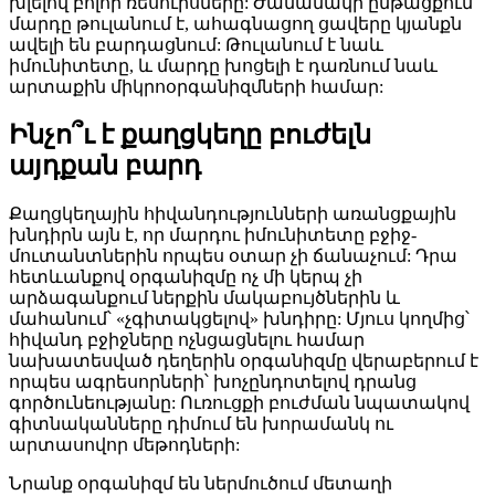
խլելով բոլոր ռեսուրսները: Ժամանակի ընթացքում
մարդը թուլանում է, ահագնացող ցավերը կյանքն
ավելի են բարդացնում: Թուլանում է նաև
իմունիտետը, և մարդը խոցելի է դառնում նաև
արտաքին միկրոօրգանիզմների համար:
Ինչո՞ւ է քաղցկեղը բուժելն
այդքան բարդ
Քաղցկեղային հիվանդությունների առանցքային
խնդիրն այն է, որ մարդու իմունիտետը բջիջ-
մուտանտներին որպես օտար չի ճանաչում: Դրա
հետևանքով օրգանիզմը ոչ մի կերպ չի
արձագանքում ներքին մակաբույծներին և
մահանում՝ «չգիտակցելով» խնդիրը: Մյուս կողմից՝
հիվանդ բջիջները ոչնցացնելու համար
նախատեսված դեղերին օրգանիզմը վերաբերում է
որպես ագրեսորների՝ խոչընդոտելով դրանց
գործունեությանը: Ուռուցքի բուժման նպատակով
գիտնականները դիմում են խորամանկ ու
արտասովոր մեթոդների:
Նրանք օրգանիզմ են ներմուծում մետաղի