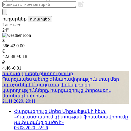
ուղարկեք
ուղարկեք
Lancaster
24°
$
366.42
0.00
€
422.38
+0.18
₽
4.46
-0.01
Խմբագիրների ընտրությունը
Պարզապես պետք է հնարավորություն տալ մեր
օդաչուներին՝ ցույց տալ իրենց բոլոր
կարողությունները. հարցազրույց փորձառու
մասնագետի հետ
21.11.2020, 20:11
Հարցազրույց Արեգ Միքայելյանի հետ.
«Հայաստանում գիտության ֆինանսավորումը
չափազանց ցածր է»
06.08.2020, 22:26