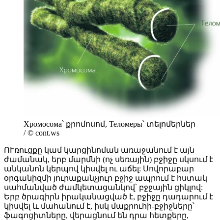
Хромосома՝ քրոմոսոմ, Теломеры՝ տելոմերներ
/ © cont.ws
ՈՒռուցքը կամ կարցինոման առաջանում է այն
ժամանակ, երբ մարմնի (ոչ սեռային) բջիջը սկսում է
անկանոն կերպով կիսվել ու աճել: Սովորաբար
օրգանիզմի յուրաքանչյուր բջիջ ապրում է հստակ
սահմանված ժամկետացանկով՝ բջջային ցիկլով:
Երբ ծրագիրն իրականացված է, բջիջը դադարում է
կիսվել և մահանում է, իսկ մաքրուհի-բջիջները՝
ֆագոցիտները, վերացնում են դրա հետքերը,