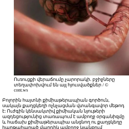
Ուռուցքի վերաճումը չարորակի. բջիջները
տեղափոխվում են այլ հյուսվածքներ / ©
cont.ws
Բոլորին հայտնի քիմիաթերապիան գործուն,
սակայն քաղցկեղի ոչնչացման վտանգավոր մեթոդ
է: Ուժգին կենսակտիվ քիմիական նյութերի
ազդեցությունից տառապում է ամբողջ օրգանիզմը
և հաճախ քիմիաթերապիա անցնող ու քաղցկեղը
հաղթահարած մարդիկ ամբողջ կյանքում