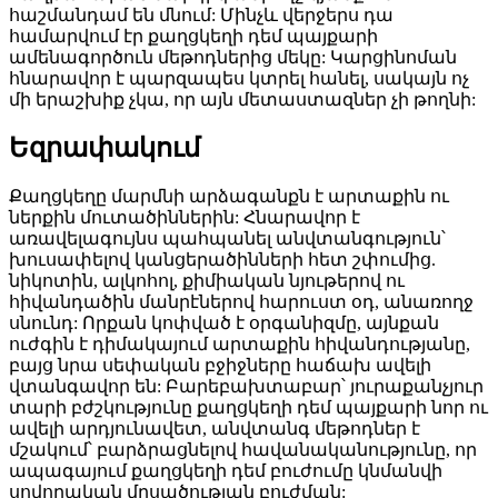
հաշմանդամ են մնում: Մինչև վերջերս դա
համարվում էր քաղցկեղի դեմ պայքարի
ամենագործուն մեթոդներից մեկը: Կարցինոման
հնարավոր է պարզապես կտրել հանել, սակայն ոչ
մի երաշխիք չկա, որ այն մետաստազներ չի թողնի:
Եզրափակում
Քաղցկեղը մարմնի արձագանքն է արտաքին ու
ներքին մուտածիններին: Հնարավոր է
առավելագույնս պահպանել անվտանգություն՝
խուսափելով կանցերածինների հետ շփումից.
նիկոտին, ալկոհոլ, քիմիական նյութերով ու
հիվանդածին մանրէներով հարուստ օդ, անառողջ
սնունդ: Որքան կոփված է օրգանիզմը, այնքան
ուժգին է դիմակայում արտաքին հիվանդությանը,
բայց նրա սեփական բջիջները հաճախ ավելի
վտանգավոր են: Բարեբախտաբար՝ յուրաքանչյուր
տարի բժշկությունը քաղցկեղի դեմ պայքարի նոր ու
ավելի արդյունավետ, անվտանգ մեթոդներ է
մշակում՝ բարձրացնելով հավանականությունը, որ
ապագայում քաղցկեղի դեմ բուժումը կնմանվի
սովորական մրսածության բուժման: