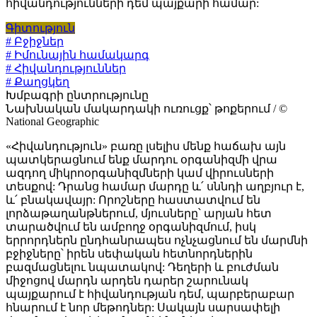
հիվանդությունների դեմ պայքարի համար:
Գիտություն
# Բջիջներ
# Իմունային համակարգ
# Հիվանդություններ
# Քաղցկեղ
Խմբագրի ընտրությունը
Նախնական մակարդակի ուռուցք՝ թոքերում / ©
National Geographic
«Հիվանդություն» բառը լսելիս մենք հաճախ այն
պատկերացնում ենք մարդու օրգանիզմի վրա
ազդող միկրոօրգանիզմների կամ վիրուսների
տեսքով: Դրանց համար մարդը և՛ սննդի աղբյուր է,
և՛ բնակավայր: Որոշները հաստատվում են
լորձաթաղանթներում, մյուսները՝ արյան հետ
տարածվում են ամբողջ օրգանիզմում, իսկ
երրորդներն ընդհանրապես ոչնչացնում են մարմնի
բջիջները՝ իրեն սեփական հետնորդներին
բազմացնելու նպատակով: Դեղերի և բուժման
միջոցով մարդն արդեն դարեր շարունակ
պայքարում է հիվանդության դեմ, պարբերաբար
հնարում է նոր մեթոդներ: Սակայն սարսափելի