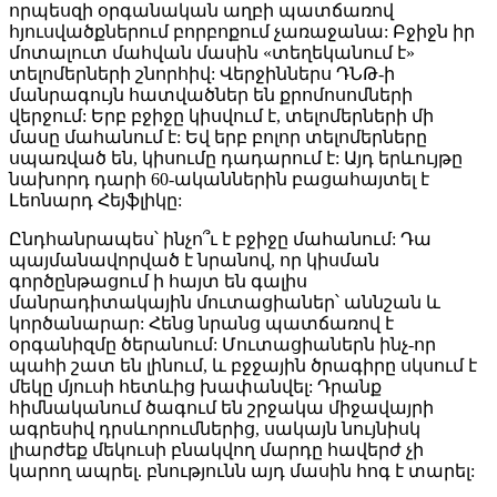
որպեսզի օրգանական աղբի պատճառով
հյուսվածքներում բորբոքում չառաջանա: Բջիջն իր
մոտալուտ մահվան մասին «տեղեկանում է»
տելոմերների շնորհիվ: Վերջիններս ԴՆԹ-ի
մանրագույն հատվածներ են քրոմոսոմների
վերջում: Երբ բջիջը կիսվում է, տելոմերների մի
մասը մահանում է: Եվ երբ բոլոր տելոմերները
սպառված են, կիսումը դադարում է: Այդ երևույթը
նախորդ դարի 60-ականներին բացահայտել է
Լեոնարդ Հեյֆլիկը:
Ընդհանրապես՝ ինչո՞ւ է բջիջը մահանում: Դա
պայմանավորված է նրանով, որ կիսման
գործընթացում ի հայտ են գալիս
մանրադիտակային մուտացիաներ՝ աննշան և
կործանարար: Հենց նրանց պատճառով է
օրգանիզմը ծերանում: Մուտացիաներն ինչ-որ
պահի շատ են լինում, և բջջային ծրագիրը սկսում է
մեկը մյուսի հետևից խափանվել: Դրանք
հիմնականում ծագում են շրջակա միջավայրի
ագրեսիվ դրսևորումներից, սակայն նույնիսկ
լիարժեք մեկուսի բնակվող մարդը հավերժ չի
կարող ապրել. բնությունն այդ մասին հոգ է տարել: