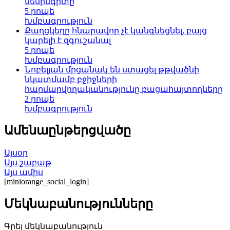
մենինգիտը
5 րոպե
Խմբագրություն
Քաղցկեղը հնարավոր չէ կանգնեցնել, բայց
կարելի է զգուշանալ
5 րոպե
Խմբագրություն
Նոբելյան մրցանակ են ստացել թթվածնի
նկատմամբ բջիջների
հարմարվողականությունը բացահայտողները
2 րոպե
Խմբագրություն
Ամենաընթերցվածը
Այսօր
Այս շաբաթ
Այս ամիս
[miniorange_social_login]
Մեկնաբանությունները
Գրել մեկնաբանություն