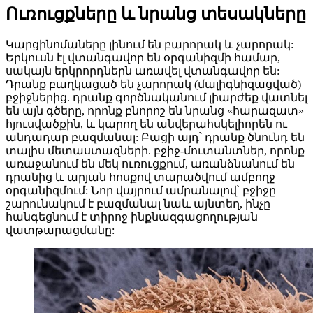
Ուռուցքները և նրանց տեսակները
Կարցինոմաները լինում են բարորակ և չարորակ:
Երկուսն էլ վտանգավոր են օրգանիզմի համար,
սակայն երկրորդներն առավել վտանգավոր են:
Դրանք բաղկացած են չարորակ (մալիգնիզացված)
բջիջներից. դրանք գործնականում լիարժեք վատնել
են այն գծերը, որոնք բնորոշ են նրանց «հարազատ»
հյուսվածքին, և կարող են անվերահսկելիորեն ու
անդադար բազմանալ: Բացի այդ՝ դրանք ծնունդ են
տալիս մետաստազների. բջիջ-մուտանտներ, որոնք
առաջանում են մեկ ուռուցքում, առանձնանում են
դրանից և արյան հոսքով տարածվում ամբողջ
օրգանիզմում: Նոր վայրում ամրանալով՝ բջիջը
շարունակում է բազմանալ նաև այնտեղ, ինչը
հանգեցնում է տիրոջ ինքնազգացողության
վատթարացմանը: