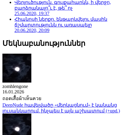
Վերլուծություն. գույքահարկն, ի վերջո,
բարձրանալո՞ւ է, թե՞ ոչ
25.06.2020, 19:37
Հիպնոսի ներքո. ենթարկվելու մասին
ճշմարտությունն ու առասպելը
20.06.2020, 20:09
Մեկնաբանություններ
zomhlengone
16.01.2026
ถอดเสื้อผ้าเห็นควย
DeepNude հավելվածը «մերկացնում» է կանանց
լուսանկարում. ինչպես է այն աշխատում (+upd.)