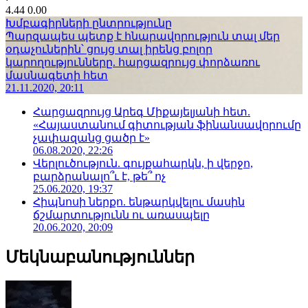
4.44
0.00
Խմբագիրների ընտրությունը
Պարզապես պետք է հնարավորություն տալ մեր
օդաչուներին՝ ցույց տալ իրենց բոլոր
կարողությունները. հարցազրույց փորձառու
մասնագետի հետ
21.11.2020, 20:11
Հարցազրույց Արեգ Միքայելյանի հետ.
«Հայաստանում գիտության ֆինանսավորումը
չափազանց ցածր է»
06.08.2020, 22:26
Վերլուծություն. գույքահարկն, ի վերջո,
բարձրանալո՞ւ է, թե՞ ոչ
25.06.2020, 19:37
Հիպնոսի ներքո. ենթարկվելու մասին
ճշմարտությունն ու առասպելը
20.06.2020, 20:09
Մեկնաբանություններ