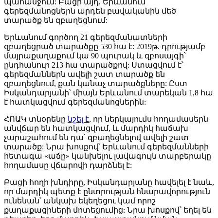
պահանջում: Բացի այդ, Երևանում
գերեզմանոցներն արդեն բավականին մեծ
տարածք են զբաղեցնում:
Երևանում գործող 21 գերեզմանատների
զբաղեցրած տարածքը 530 հա է: 2019թ. դրությամբ
մայրաքաղաքում կա 90 պուրակ և զբոսայգի՝
ընդհանուր 213 հա տարածքով: Ստացվում է՝
գերեզմաններն ավելի շատ տարածք են
զբաղեցնում, քան կանաչ տարածքները: Ըստ
Իսկանդարյանի՝ միայն Երևանում տարեկան 1,8 հա
է հատկացվում գերեզմանոցներին:
ՀՈԱԿ տնօրենը
նշել է
, որ ներկայումս հողամասերն
անվճար են հատկացվում, և մարդիկ հաճախ
չարաշահում են դա՝ զբաղեցնելով ավելի շատ
տարածք: Նրա խոսքով՝ Երևանում գերեզմանների
հետագա «աճը» կանխելու լավագույն տարբերակը
հողամասը վճարովի դարձնել է:
Բացի հողի խնդիրը, Իսկանդարյանը հավելել է նաև,
որ մարդիկ պետք է ընտրության հնարավորություն
ունենան՝ անկախ եկեղեցու կամ որոշ
քաղաքացիների մոտեցումից: Նրա խոսքով՝ եղել են