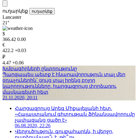
ուղարկեք
ուղարկեք
Lancaster
21°
$
366.42
0.00
€
422.2
+0.03
₽
4.47
+0.06
Խմբագիրների ընտրությունը
Պարզապես պետք է հնարավորություն տալ մեր
օդաչուներին՝ ցույց տալ իրենց բոլոր
կարողությունները. հարցազրույց փորձառու
մասնագետի հետ
21.11.2020, 20:11
Հարցազրույց Արեգ Միքայելյանի հետ.
«Հայաստանում գիտության ֆինանսավորումը
չափազանց ցածր է»
06.08.2020, 22:26
Վերլուծություն. գույքահարկն, ի վերջո,
բարձրանալո՞ւ է, թե՞ ոչ