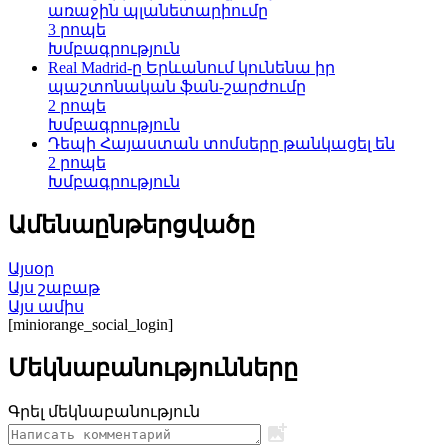
առաջին պլանետարիումը
3 րոպե
Խմբագրություն
Real Madrid-ը Երևանում կունենա իր
պաշտոնական ֆան-շարժումը
2 րոպե
Խմբագրություն
Դեպի Հայաստան տոմսերը թանկացել են
2 րոպե
Խմբագրություն
Ամենաընթերցվածը
Այսօր
Այս շաբաթ
Այս ամիս
[miniorange_social_login]
Մեկնաբանությունները
Գրել մեկնաբանություն