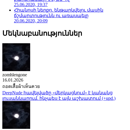
25.06.2020, 19:37
Հիպնոսի ներքո. ենթարկվելու մասին
ճշմարտությունն ու առասպելը
20.06.2020, 20:09
Մեկնաբանություններ
zomhlengone
16.01.2026
ถอดเสื้อผ้าเห็นควย
DeepNude հավելվածը «մերկացնում» է կանանց
լուսանկարում. ինչպես է այն աշխատում (+upd.)