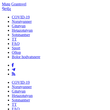
Mutq
Grantsvel
Գրել
COVID-19
Norutyunner
Gitutyun
Hetazotutyun
Sotstsantser
TT
FAQ
Sport
Oftop
Bolor hodvatsnere
COVID-19
Norutyunner
Gitutyun
Hetazotutyun
Sotstsantser
TT
FAQ