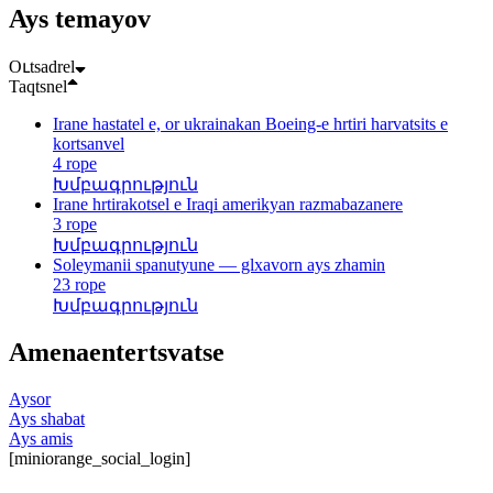
Ays temayov
Oւtsadrel
Taqtsnel
Irane hastatel e, or ukrainakan Boeing-e hrtiri harvatsits e
kortsanvel
4 rope
Խմբագրություն
Irane hrtirakotsel e Iraqi amerikyan razmabazanere
3 rope
Խմբագրություն
Soleymanii spanutyune — glxavorn ays zhamin
23 rope
Խմբագրություն
Amenaentertsvatse
Aysor
Ays shabat
Ays amis
[miniorange_social_login]