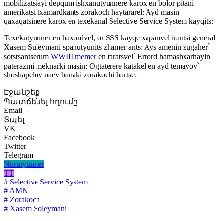
mobilizatsiayi depqum ishxanutyunnere karox en bolor pitani
amerikatsi txamardkants zorakoch haytararel: Ayd masin
qaxaqatsinere karox en texekanal Selective Service System kayqits:
Texekutyunner en haxordvel, or SSS kayqe xapanvel irantsi general
Xasem Suleymani spanutyunits zhamer ants: Ays amenin zugaher՝
sotstsantserum
WWIII memer
en taratsvel՝ Errord hamashxarhayin
paterazmi meknarki masin: Ogtaterere katakel en ayd temayov՝
shoshapelov naev banaki zorakochi hartse:
Էջանշեք
Պատճենել հղումը
Email
Տպել
VK
Facebook
Twitter
Telegram
Norutyunner
TT
# Selective Service System
# AMN
# Zorakoch
# Xasem Soleymani