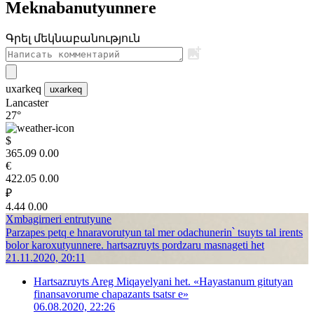
Meknabanutyunnere
Գրել մեկնաբանություն
uxarkeq
uxarkeq
Lancaster
27°
$
365.09
0.00
€
422.05
0.00
₽
4.44
0.00
Xmbagirneri entrutyune
Parzapes petq e hnaravorutyun tal mer odachunerin՝ tsuyts tal irents
bolor karoxutyunnere. hartsazruyts pordzaru masnageti het
21.11.2020, 20:11
Hartsazruyts Areg Miqayelyani het. «Hayastanum gitutyan
finansavorume chapazants tsatsr e»
06.08.2020, 22:26