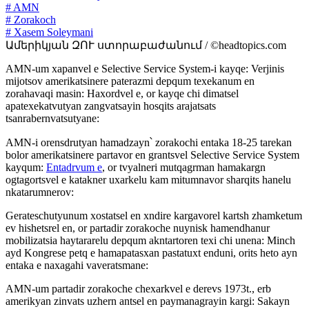
# AMN
# Zorakoch
# Xasem Soleymani
Ամերիկյան ԶՈՒ ստորաբաժանում / ©headtopics.com
AMN-um xapanvel e Selective Service System-i kayqe: Verjinis
mijotsov amerikatsinere paterazmi depqum texekanum en
zorahavaqi masin: Haxordvel e, or kayqe chi dimatsel
apatexekatvutyan zangvatsayin hosqits arajatsats
tsanrabernvatsutyane:
AMN-i orensdrutyan hamadzayn՝ zorakochi entaka 18-25 tarekan
bolor amerikatsinere partavor en grantsvel Selective Service System
kayqum:
Entadrvum e
, or tvyalneri mutqagrman hamakargn
ogtagortsvel e katakner uxarkelu kam mitumnavor sharqits hanelu
nkatarumnerov:
Gerateschutyunum xostatsel en xndire kargavorel kartsh zhamketum
ev hishetsrel en, or partadir zorakoche nuynisk hamendhanur
mobilizatsia haytararelu depqum akntartoren texi chi unena: Minch
ayd Kongrese petq e hamapatasxan pastatuxt enduni, orits heto ayn
entaka e naxagahi vaveratsmane:
AMN-um partadir zorakoche chexarkvel e derevs 1973t., erb
amerikyan zinvats uzhern antsel en paymanagrayin kargi: Sakayn