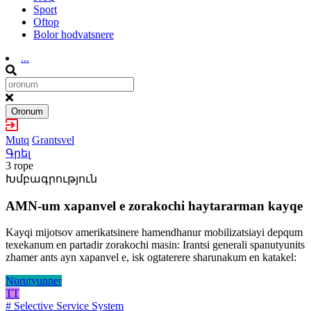
Sport
Oftop
Bolor hodvatsnere
...
Oronum
Mutq
Grantsvel
Գրել
3 rope
Խմբագրություն
AMN-um xapanvel e zorakochi haytararman kayqe
Kayqi mijotsov amerikatsinere hamendhanur mobilizatsiayi depqum
texekanum en partadir zorakochi masin: Irantsi generali spanutyunits
zhamer ants ayn xapanvel e, isk ogtaterere sharunakum en katakel:
Norutyunner
TT
# Selective Service System