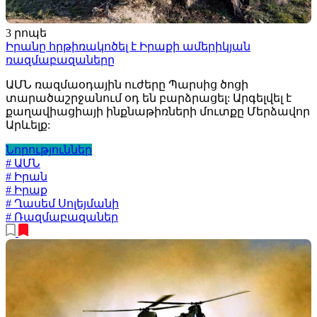
3 րոպե
Իրանը հրթիռակոծել է Իրաքի ամերիկյան
ռազմաբազաները
ԱՄՆ ռազմաօդային ուժերը Պարսից ծոցի
տարածաշրջանում օդ են բարձրացել: Արգելվել է
քաղավիացիայի ինքնաթիռների մուտքը Մերձավոր
Արևելք:
Նորություններ
# ԱՄՆ
# Իրան
# Իրաք
# Ղասեմ Սոլեյմանի
# Ռազմաբազաներ