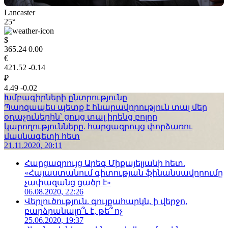
Lancaster
25°
$
365.24
0.00
€
421.52
-0.14
₽
4.49
-0.02
Խմբագիրների ընտրությունը
Պարզապես պետք է հնարավորություն տալ մեր
օդաչուներին՝ ցույց տալ իրենց բոլոր
կարողությունները. հարցազրույց փորձառու
մասնագետի հետ
21.11.2020, 20:11
Հարցազրույց Արեգ Միքայելյանի հետ.
«Հայաստանում գիտության ֆինանսավորումը
չափազանց ցածր է»
06.08.2020, 22:26
Վերլուծություն. գույքահարկն, ի վերջո,
բարձրանալո՞ւ է, թե՞ ոչ
25.06.2020, 19:37