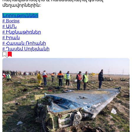
մեղավորներին:
Նորություններ
# Boeing
# ԱՄՆ
# Ինքնաթիռներ
# Իրան
# Հասան Ռոհանի
# Ղասեմ Սոլեյմանի