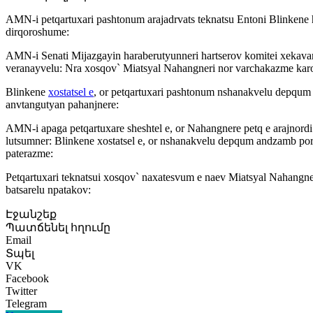
AMN-i petqartuxari pashtonum arajadrvats teknatsu Entoni Blinkene 
dirqoroshume:
AMN-i Senati Mijazgayin haraberutyunneri hartserov komitei xekavar 
veranayvelu: Nra xosqov` Miatsyal Nahangneri nor varchakazme karox
Blinkene
xostatsel e
, or petqartuxari pashtonum nshanakvelu depqum a
anvtangutyan pahanjnere:
AMN-i apaga petqartuxare sheshtel e, or Nahangnere petq e arajnordi
lutsumner: Blinkene xostatsel e, or nshanakvelu depqum andzamb po
paterazme:
Petqartuxari teknatsui xosqov` naxatesvum e naev Miatsyal Nahangner
batsarelu npatakov:
Էջանշեք
Պատճենել հղումը
Email
Տպել
VK
Facebook
Twitter
Telegram