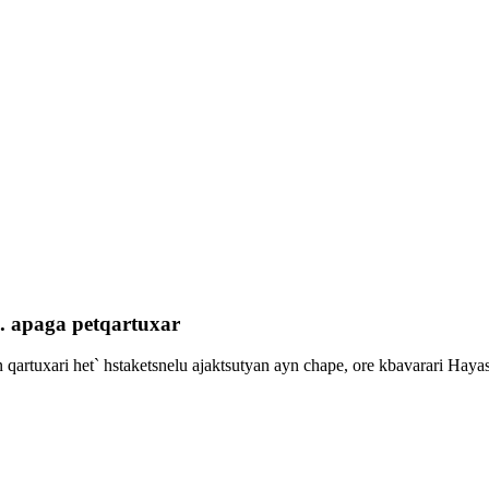
 apaga petqartuxar
 qartuxari het` hstaketsnelu ajaktsutyan ayn chape, ore kbavarari Hayas