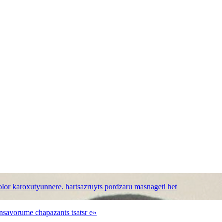
bolor karoxutyunnere. hartsazruyts pordzaru masnageti het
nsavorume chapazants tsatsr e»