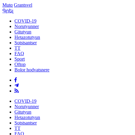
Mutq
Grantsvel
Գրել
COVID-19
Norutyunner
Gitutyun
Hetazotutyun
Sotstsantser
TT
FAQ
Sport
Oftop
Bolor hodvatsnere
COVID-19
Norutyunner
Gitutyun
Hetazotutyun
Sotstsantser
TT
FAQ