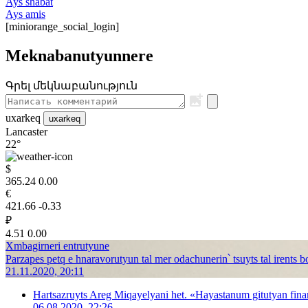
Ays shabat
Ays amis
[miniorange_social_login]
Meknabanutyunnere
Գրել մեկնաբանություն
uxarkeq
uxarkeq
Lancaster
22°
$
365.24
0.00
€
421.66
-0.33
₽
4.51
0.00
Xmbagirneri entrutyune
Parzapes petq e hnaravorutyun tal mer odachunerin՝ tsuyts tal irents 
21.11.2020, 20:11
Hartsazruyts Areg Miqayelyani het. «Hayastanum gitutyan fina
06.08.2020, 22:26