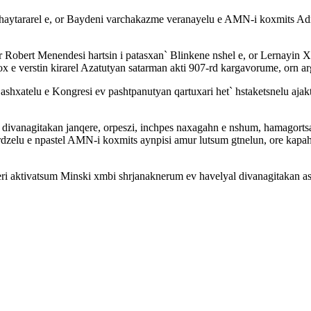
haytararel e, or Baydeni varchakazme veranayelu e AMN-i koxmits Adr
Robert Menendesi hartsin i patasxan` Blinkene nshel e, or Lernayin X
 e verstin kirarel Azatutyan satarman akti 907-rd kargavorume, orn a
shxatelu e Kongresi ev pashtpanutyan qartuxari het` hstaketsnelu ajakt
 divanagitakan janqere, orpeszi, inchpes naxagahn e nshum, hamagortsa
rdzelu e npastel AMN-i koxmits aynpisi amur lutsum gtnelun, ore kap
i aktivatsum Minski xmbi shrjanaknerum ev havelyal divanagitakan ash