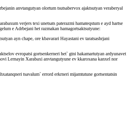
bejanin anvtangutyan olortum tsutsabervox ajaktsutyan veraberyal
arabaxum verjers texi unetsats paterazmi hamateqstum e ayd hartse
rgelum e Adrbejani het razmakan hamagortsaktsutyune:
sutyan ayn chape, ore kbavarari Hayastani ev taratsashrjani
ktselov evropatsi gortsenkerneri het` gtni hakamartutyan ardyunavet
ahovi Lernayin Xarabaxi anvtangutyune ev kkaroxana kanxel nor
xatanqneri tsavalum` errord erkrneri mijamtutune gortsentatsin