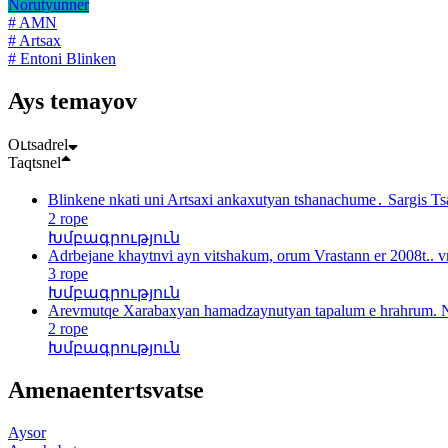
Norutyunner
# AMN
# Artsax
# Entoni Blinken
Ays temayov
Oւtsadrel
Taqtsnel
Blinkene nkati uni Artsaxi ankaxutyan tshanachume․ Sargis Ts
2 rope
Խմբագրություն
Adrbejane khaytnvi ayn vitshakum, orum Vrastann er 2008t.. v
3 rope
Խմբագրություն
Arevmutqe Xarabaxyan hamadzaynutyan tapalum e hrahrum. N
2 rope
Խմբագրություն
Amenaentertsvatse
Aysor