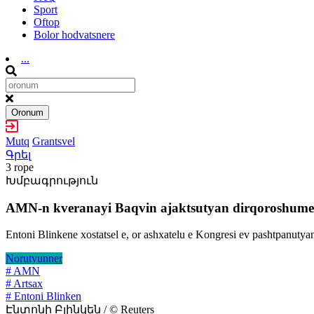
Sport
Oftop
Bolor hodvatsnere
...
Oronum
Mutq
Grantsvel
Գրել
3 rope
Խմբագրություն
AMN-n kveranayi Baqvin ajaktsutyan dirqoroshume.
Entoni Blinkene xostatsel e, or ashxatelu e Kongresi ev pashtpanutyan
Norutyunner
# AMN
# Artsax
# Entoni Blinken
Էնտոնի Բլինկեն / © Reuters