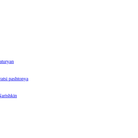
aturyan
ratsi pashtonya
arishkin