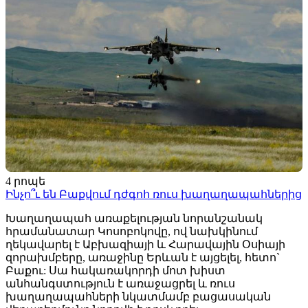
4 րոպե
Ինչո՞ւ են Բաքվում դժգոհ ռուս խաղաղապահներից
Խաղաղապահ առաքելության նորանշանակ
հրամանատար Կոսոբոկովը, ով նախկինում
ղեկավարել է Աբխազիայի և Հարավային Օսիայի
զորախմբերը, առաջինը Երևան է այցելել, հետո`
Բաքու: Սա հակառակորդի մոտ խիստ
անհանգստություն է առաջացրել և ռուս
խաղաղապահների նկատմամբ բացասական