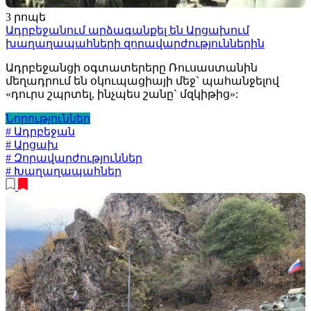
3 րոպե
Ադրբեջանում արձագանքել են Արցախում
խաղաղապահների զորավարժություններին
Ադրբեջանցի օգտատերերը Ռուսաստանին
մեղադրում են օկուպացիայի մեջ` պահանջելով
«դուրս շպրտել, ինչպես շանը` մզկիթից»:
Նորություններ
# Ադրբեջան
# Արցախ
# Զորավարժություններ
# Խաղաղապահներ