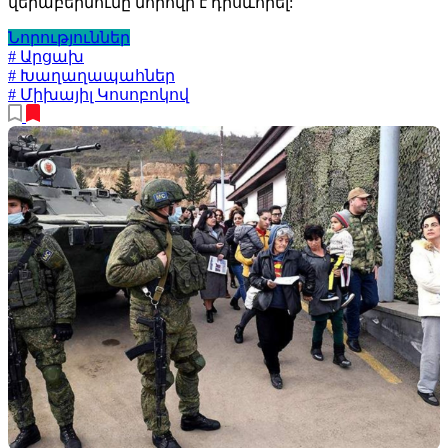
վերաբերմունը նորովի է դրսևորել:
Նորություններ
# Արցախ
# Խաղաղապահներ
# Միխայիլ Կոսոբոկով