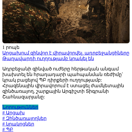
1 րոպե
Արցախում զինվոր է վիրավորվել. ադրբեջանցիները
Թաղավարդի ուղղությամբ կրակել են
Ադրբեջանի զինված ուժերը հերթական անգամ
խախտել են հրադադարի պահպանման ռեժիմը`
կրակ բացելով ՊԲ դիրքերի ուղղությամբ:
Հրազենային վիրավորում է ստացել ժամկետային
զինծառայող, շարքային Արգիշտի Տիգրանի
Շահնազարյանը:
Նորություններ
# Արցախ
# Զինծառայողներ
# կրակոցներ
# ՊԲ