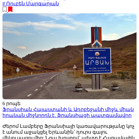
# Ռուբեն Մարգարյան
6 րոպե
Ֆրանսիան Հայաստանի և Ադրբեջանի միջև միակ
իրական միջնորդն է. ֆրանսիացի պատգամավոր
Ժերոմ Լամբերը Ֆրանսիայի կառավարությանը կոչ
է անում աջակցել Երևանին` դուրս գալու
մեկուսացումից: Նրա խոսքով` պետք է Հարավային