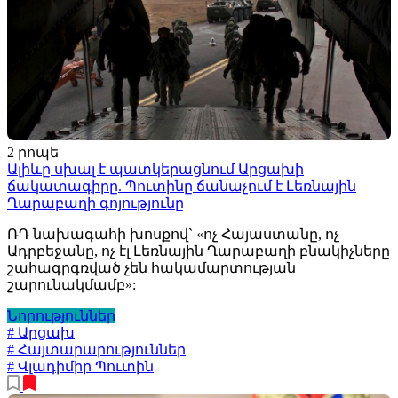
2 րոպե
Ալիևը սխալ է պատկերացնում Արցախի
ճակատագիրը. Պուտինը ճանաչում է Լեռնային
Ղարաբաղի գոյությունը
ՌԴ նախագահի խոսքով` «ոչ Հայաստանը, ոչ
Ադրբեջանը, ոչ էլ Լեռնային Ղարաբաղի բնակիչները
շահագրգռված չեն հակամարտության
շարունակմամբ»:
Նորություններ
# Արցախ
# Հայտարարություններ
# Վլադիմիր Պուտին