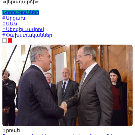
«վերադարձի»:
Նորություններ
# Արցախ
# ՄԱԿ
# Սերգեյ Լավրով
# Փախստականներ
4 րոպե