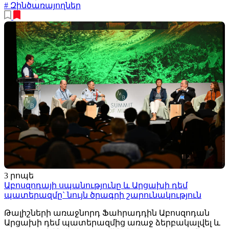
# Զինծառայողներ
3 րոպե
Աբոսզոդայի սպանությունը և Արցախի դեմ
պատերազմը` նույն ծրագրի շարունակություն
Թալիշների առաջնորդ Ֆահրադդին Աբոսզոդան
Արցախի դեմ պատերազմից առաջ ձերբակալվել և