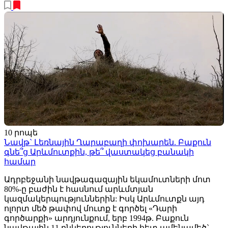
10 րոպե
Նավթ` Լեռնային Ղարաբաղի փոխարեն. Բաքուն
գնե՞ց Արևմուտքին, թե՞ վաստակեց բանակի
համար
Ադրբեջանի նավթագազային եկամուտների մոտ
80%-ը բաժին է հասնում արևմտյան
կազմակերպություններին: Իսկ Արևմուտքն այդ
ոլորտ մեծ թափով մուտք է գործել «Դարի
գործարքի» արդյունքում, երբ 1994թ. Բաքուն
նավթային 11 ընկերությունների հետ ամենամեծ`