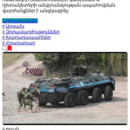
դիտակետերի անվտանգության ապահովման
վարժանքներ է անցկացրել:
Նորություններ
# Արցախ
# Զորավարժություններ
# Խաղաղապահներ
# Հրադադար
4 րոպե