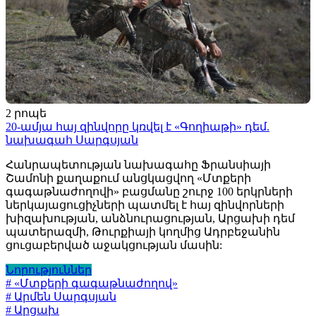
2 րոպե
20-ամյա հայ զինվորը կռվել է «Գողիաթի» դեմ.
նախագահ Սարգսյան
Հանրապետության նախագահը Ֆրանսիայի
Շամոնի քաղաքում անցկացվող «Մտքերի
գագաթնաժողովի» բացմանը շուրջ 100 երկրների
ներկայացուցիչների պատմել է հայ զինվորների
խիզախության, անձնուրացության, Արցախի դեմ
պատերազմի, Թուրքիայի կողմից Ադրբեջանին
ցուցաբերված աջակցության մասին:
Նորություններ
# «Մտքերի գագաթնաժողով»
# Արմեն Սարգսյան
# Արցախ