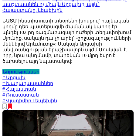
պաշտպանեն ոչ միայն Արցախը, այլև`
Հայաստանը. Լեպեխին
ԵԱՏՄ ինստիտուտի տնօրենի խոսքով` հայկական
կողմը դեռ պատերազմի ժամանակ կարող էր
պնդել 102-րդ ռազմաբազայի ուժերի տեղափոխում
Սյունիք, սակայն դա չի արել` «շրջագայությունների
մեկնելով Արևմուտք»: Սակայն Արցախի
անվտանգության երաշխավորն այժմ Մոսկվան է,
որը, նրա պնդմամբ, տարեկան 10 մլրդ եվրո է
ծախսելու այդ նպատակով:
Նորություններ
# Արցախ
# Խաղաղապահներ
# Հայաստան
# Ռուսաստան
# Վլադիմիր Լեպեխին