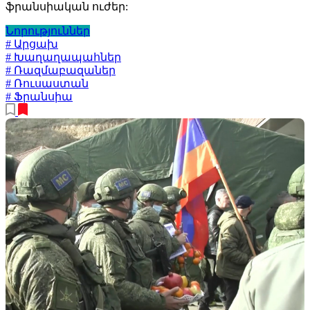
ֆրանսիական ուժեր:
Նորություններ
# Արցախ
# Խաղաղապահներ
# Ռազմաբազաներ
# Ռուսաստան
# Ֆրանսիա