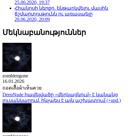
25.06.2020, 19:37
Հիպնոսի ներքո. ենթարկվելու մասին
ճշմարտությունն ու առասպելը
20.06.2020, 20:09
Մեկնաբանություններ
zomhlengone
16.01.2026
ถอดเสื้อผ้าเห็นควย
DeepNude հավելվածը «մերկացնում» է կանանց
լուսանկարում. ինչպես է այն աշխատում (+upd.)