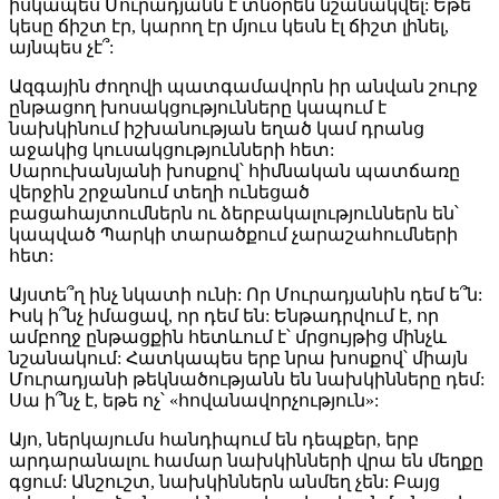
իսկապես Մուրադյանն է տնօրեն նշանակվել: Եթե
կեսը ճիշտ էր, կարող էր մյուս կեսն էլ ճիշտ լինել,
այնպես չէ՞:
Ազգային ժողովի պատգամավորն իր անվան շուրջ
ընթացող խոսակցությունները կապում է
նախկինում իշխանության եղած կամ դրանց
աջակից կուսակցությունների հետ:
Սարուխանյանի խոսքով՝ հիմնական պատճառը
վերջին շրջանում տեղի ունեցած
բացահայտումներն ու ձերբակալություններն են՝
կապված Պարկի տարածքում չարաշահումների
հետ:
Այստե՞ղ ինչ նկատի ունի: Որ Մուրադյանին դեմ ե՞ն:
Իսկ ի՞նչ իմացավ, որ դեմ են: Ենթադրվում է, որ
ամբողջ ընթացքին հետևում է՝ մրցույթից մինչև
նշանակում: Հատկապես երբ նրա խոսքով՝ միայն
Մուրադյանի թեկնածությանն են նախկինները դեմ:
Սա ի՞նչ է, եթե ոչ՝ «հովանավորչություն»:
Այո, ներկայումս հանդիպում են դեպքեր, երբ
արդարանալու համար նախկինների վրա են մեղքը
գցում: Անշուշտ, նախկիններն անմեղ չեն: Բայց