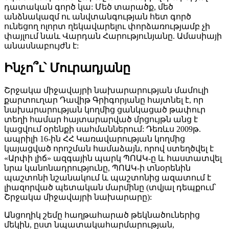
դատական գործ կա: Մեծ տարածք, մեծ
անձնակազմ ու անվտանգության հետ գործ
ունեցող ոլորտ ղեկավարելու փորձառությամբ չի
փայլում նաև Վարդան Հարությունյանը. Ամասիայի
անասնաբույժն է:
Ինչո՞ւ՝ Մուրադյանը
Շրջակա միջավայրի նախարարության մամուլի
քարտուղար Դավիթ Գրիգորյանը հայտնել է, որ
նախարարության կողմից ցանկացած թափուր
տեղի համար հայտարարված մրցույթն անց է
կացվում օրենքի սահմաններում: Դեռևս 2009թ.
ապրիլի 16-ին ՀՀ Կառավարության կողմից
կայացված որոշման համաձայն, որով ստեղծվել է
«Արփի լիճ» ազգային պարկ ՊՈԱԿ-ը և հաստատվել
նրա կանոնադրությունը, ՊՈԱԿ-ի տնօրենին
պաշտոնի նշանակում և պաշտոնից ազատում է
լիազորված պետական մարմինը (տվյալ դեպքում՝
Շրջակա միջավայրի նախարարը):
Անցողիկ շեմը հաղթահարած թեկնածուներից
մեկին, ըստ նպատակահարմարության,