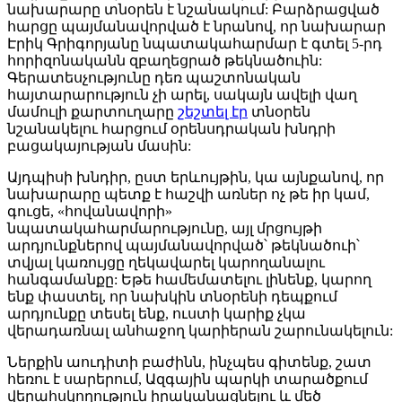
նախարարը տնօրեն է նշանակում: Բարձրացված
հարցը պայմանավորված է նրանով, որ նախարար
Էրիկ Գրիգորյանը նպատակահարմար է գտել 5-րդ
հորիզոնականն զբաղեցրած թեկնածուին:
Գերատեսչությունը դեռ պաշտոնական
հայտարարություն չի արել, սակայն ավելի վաղ
մամուլի քարտուղարը
շեշտել էր
տնօրեն
նշանակելու հարցում օրենսդրական խնդրի
բացակայության մասին:
Այդպիսի խնդիր, ըստ երևույթին, կա այնքանով, որ
նախարարը պետք է հաշվի առներ ոչ թե իր կամ,
գուցե, «հովանավորի»
նպատակահարմարությունը, այլ մրցույթի
արդյունքներով պայմանավորված՝ թեկնածուի՝
տվյալ կառույցը ղեկավարել կարողանալու
հանգամանքը: Եթե համեմատելու լինենք, կարող
ենք փաստել, որ նախկին տնօրենի դեպքում
արդյունքը տեսել ենք, ուստի կարիք չկա
վերադառնալ անհաջող կարիերան շարունակելուն:
Ներքին աուդիտի բաժինն, ինչպես գիտենք, շատ
հեռու է սարերում, Ազգային պարկի տարածքում
վերահսկողություն իրականացնելու և մեծ