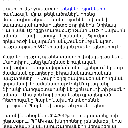
Մամուլում շրջանառվող
տեղեկությունների
համաձայն՝ մյուս թեկնածուներն իրենց
մասնագիտական ունակություններով ավելի
նպատակահարմար պետք է որ լինեին: Օրինակ,
Գալոյանն Աշոցքի տարածաշրջանի ԱԱԾ-ի նախկին
պետն է, 1 ամիս առաջ է նշանակվել Գյումրու
երկաթգծի կայարանի անվտանգության պետ,
Խաչատրյանը ՋՕԸ-ի նախկին բաժնի պետերից է:
Հայտնի օդաչու, պահեստազորի փոխգնդապետ Մ.
Մարտիրոսյանը կանգնած է հայկական
ավիացիայի կազմավորման ակունքներում, երկար
ժամանակ զբաղեցրել է հրամանատարական
պաշտոններ, 17 տարի եղել է ավիավերանորոգման
զորամասի հրամանատար: Իսկ Մուրադյանը
Շիրակի մարզպետարանի ներքին աուդիտի բաժնի
պետն է: Առաջին հորիզոնականը զբաղեցրած
Պետրոսյանը Պարկի նախկին տնօրենն է,
Իգիթյանը՝ Պարկի գիտության բաժնի պետը:
Նախկին տնօրենը 2014-2017թթ. է ղեկավարել, որի
ընթացքում ՊՈԱԿ-ում խնդիրները չեն նվազել. նրա
նկատմամբ նաև չարաշահումների վերաբերյալ