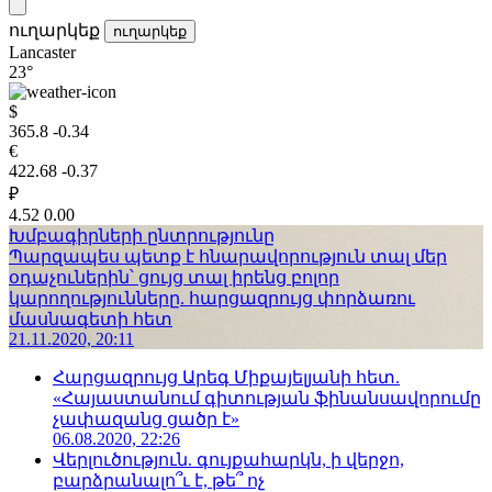
ուղարկեք
ուղարկեք
Lancaster
23°
$
365.8
-0.34
€
422.68
-0.37
₽
4.52
0.00
Խմբագիրների ընտրությունը
Պարզապես պետք է հնարավորություն տալ մեր
օդաչուներին՝ ցույց տալ իրենց բոլոր
կարողությունները. հարցազրույց փորձառու
մասնագետի հետ
21.11.2020, 20:11
Հարցազրույց Արեգ Միքայելյանի հետ.
«Հայաստանում գիտության ֆինանսավորումը
չափազանց ցածր է»
06.08.2020, 22:26
Վերլուծություն. գույքահարկն, ի վերջո,
բարձրանալո՞ւ է, թե՞ ոչ