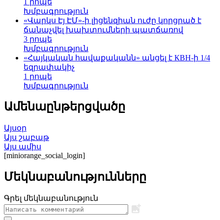
1 րոպե
Խմբագրություն
«Վարկս Էյ ԷՄ»-ի լիցենզիան ուժը կորցրած է
ճանաչվել խախտումների պատճառով
3 րոպե
Խմբագրություն
«Հայկական հավաքականն» անցել է КВН-ի 1/4
եզրափակիչ
1 րոպե
Խմբագրություն
Ամենաընթերցվածը
Այսօր
Այս շաբաթ
Այս ամիս
[miniorange_social_login]
Մեկնաբանությունները
Գրել մեկնաբանություն