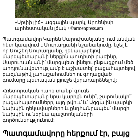
«Արփի լիճ» ազգային պարկ, Արդենիսի
արհեստական լճակ / ©armenpress.am
Պատգամավոր Կարեն Սարուխանյանը, ում անվան
հետ կապվում է Մուրադյանի նշանակումը, նշել է,
որ Մուշեղ Մուրադյանը, ղեկավարելով
մարզպետարանի ներքին աուդիտի բաժինը,
Սարուխանյանի՝ մարզպետ լինելու ընթացքում մեծ
արդյունավետությամբ է աշխատել՝ բացահայտելով
բազմաթիվ չարաշահումներ ու գողացված
գումարը պետական բյուջե վերադարձնելով։
Հռետորական հարց տանք՝ գուցե
մարզպետարանը նրա կարիքն ունի՞, շարունակի՞
բացահայտումները, այդ թվում և՝ Ազգային պարկի
նախկին ղեկավարների և ընդհանրապես՝ մարզի
նախկին ու ներկա պաշտոնյաների
գործունեությունում:
Պատգամավորը հերքում էր, բայց