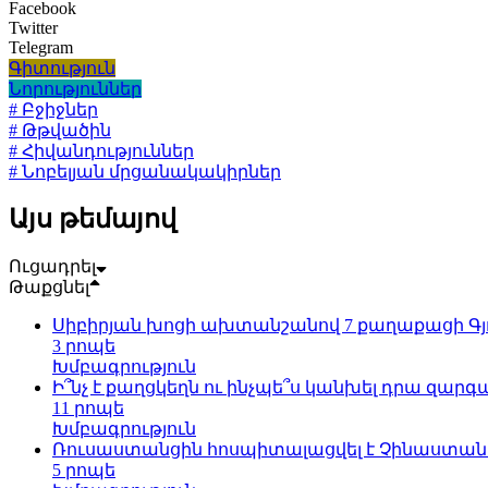
Facebook
Twitter
Telegram
Գիտություն
Նորություններ
# Բջիջներ
# Թթվածին
# Հիվանդություններ
# Նոբելյան մրցանակակիրներ
Այս թեմայով
Ուցադրել
Թաքցնել
Սիբիրյան խոցի ախտանշանով 7 քաղաքացի Գյ
3 րոպե
Խմբագրություն
Ի՞նչ է քաղցկեղն ու ինչպե՞ս կանխել դրա զարգ
11 րոպե
Խմբագրություն
Ռուսաստանցին հոսպիտալացվել է Չինաստանու
5 րոպե