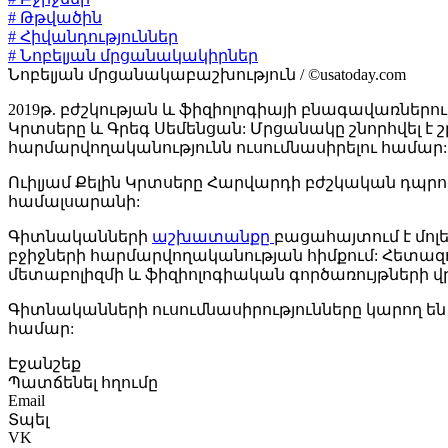
# Թթվածին
# Հիվանդություններ
# Նոբելյան մրցանակակիրներ
Նոբելյան մրցանակաբաշխություն / ©usatoday.com
2019թ. բժշկության և ֆիզիոլոգիայի բնագավառներո
Կրտսերը և Գրեգ Սեմենցան: Մրցանակը շնորհվել 
հարմարվողականությունն ուսումնասիրելու համար:
Ուիլյամ Քելին Կրտսերը Հարվարդի բժշկական դպրո
համալսարանի:
Գիտնականների
աշխատանքը
բացահայտում է մոլ
բջիջների հարմարվողականության հիմքում: Հետազոտ
մետաբոլիզմի և ֆիզիոլոգիական գործառույթների վ
Գիտնականների ուսումնասիրությունները կարող են 
համար:
Էջանշեք
Պատճենել հղումը
Email
Տպել
VK