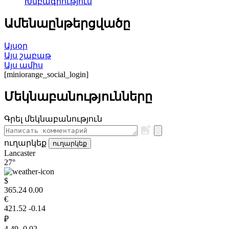
Խմբագրություն
Ամենաընթերցվածը
Այսօր
Այս շաբաթ
Այս ամիս
[miniorange_social_login]
Մեկնաբանությունները
Գրել մեկնաբանություն
ուղարկեք
ուղարկեք
Lancaster
27°
$
365.24
0.00
€
421.52
-0.14
₽
4.49
-0.02