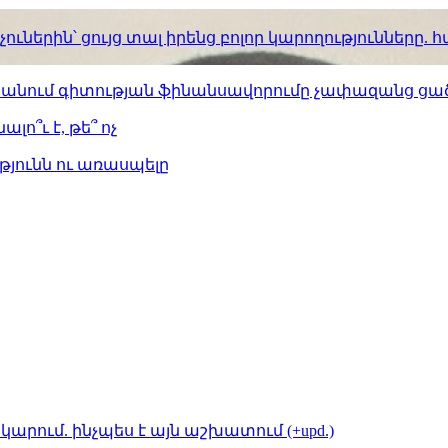
ւներին՝ ցույց տալ իրենց բոլոր կարողությունները
ստանում գիտության ֆինանսավորումը չափազանց ցած
լո՞ւ է, թե՞ ոչ
թյունն ու առասպելը
կարում. ինչպես է այն աշխատում (+upd.)