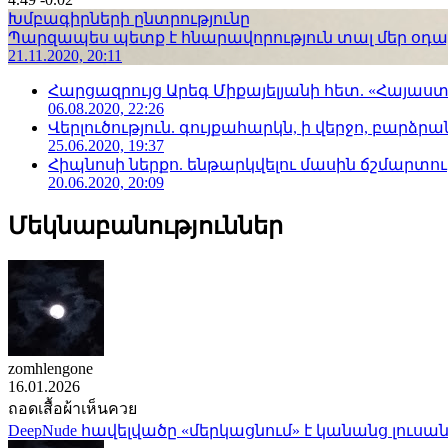
Խմբագիրների ընտրությունը
Պարզապես պետք է հնարավորություն տալ մեր օդաչո
21.11.2020, 20:11
Հարցազրույց Արեգ Միքայելյանի հետ. «Հայա
06.08.2020, 22:26
Վերլուծություն. գույքահարկն, ի վերջո, բարձրանա
25.06.2020, 19:37
Հիպնոսի ներքո. ենթարկվելու մասին ճշմարտու
20.06.2020, 20:09
Մեկնաբանություններ
zomhlengone
16.01.2026
ถอดเสื้อผ้าเห็นควย
DeepNude հավելվածը «մերկացնում» է կանանց լուսան