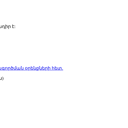
դիր է:
գործման օրենքների
հետ.
ն)