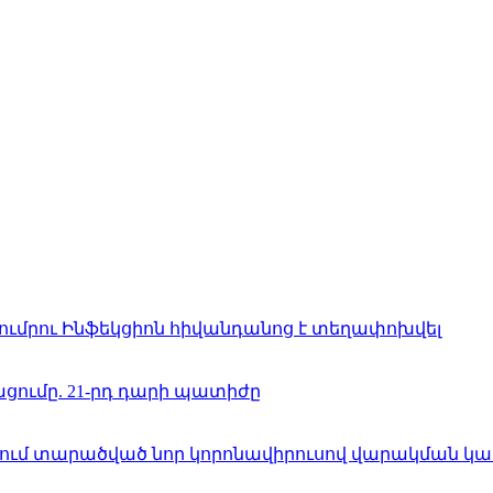
ումրու Ինֆեկցիոն հիվանդանոց է տեղափոխվել
ացումը. 21-րդ դարի պատիժը
մ տարածված նոր կորոնավիրուսով վարակման կասկա