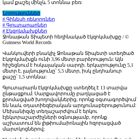
կամ քաշել մինչև 5 տոննա բեռ:
Նորություններ
# Գինեսի ռեկորդներ
# Գյուտարարներ
# Էկզոկմախքներ
Ջոնաթան Տիպետի հեղինակած էկզոկմախքը / ©
Guinness World Records
Վանկուվերի բնակիչ Ջոնաթան Տիպետի ստեղծած
Էկզոկմախքն ունի 3,96 մետր բարձրություն: Այն
հիշեցնում է հսկայական սարդի. երկարությունը 5,1
մետր է, լայնությունը՝ 5,5 մետր, իսկ ընդհանուր
քաշը՝ 1,5 տոննա:
Գյուտարարն էկզոկմախքը ստեղծել է 13 տարվա
ընթացքում: Սարքավորումը բաղկացած է
քրոմացված խողովակներից, որոնք օգտագործվում
են նաև օդատիեզերական արդյունաբերությունում:
Մեխանիզմը տեղաշարժվում է երկու
էլեկտրաշարժիչների օգնությամբ, որոնք
աշխատում են լիթիումաիոնային հզորացված
մարտկոցներով: