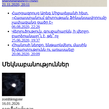
մասնագետի հետ
21.11.2020, 20:11
Հարցազրույց Արեգ Միքայելյանի հետ.
«Հայաստանում գիտության ֆինանսավորումը
չափազանց ցածր է»
06.08.2020, 22:26
Վերլուծություն. գույքահարկն, ի վերջո,
բարձրանալո՞ւ է, թե՞ ոչ
25.06.2020, 19:37
Հիպնոսի ներքո. ենթարկվելու մասին
ճշմարտությունն ու առասպելը
20.06.2020, 20:09
Մեկնաբանություններ
zomhlengone
16.01.2026
ถอดเสื้อผ้าเห็นควย