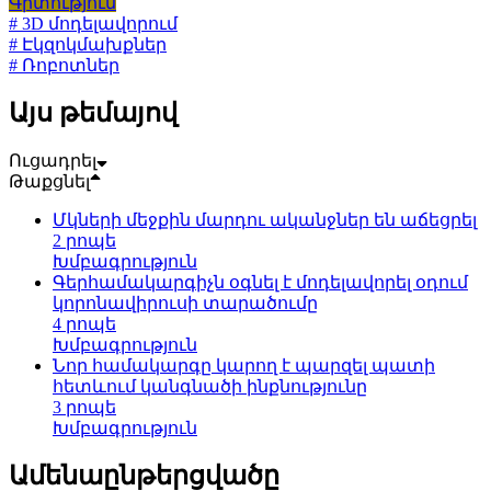
Գիտություն
# 3D մոդելավորում
# Էկզոկմախքներ
# Ռոբոտներ
Այս թեմայով
Ուցադրել
Թաքցնել
Մկների մեջքին մարդու ականջներ են աճեցրել
2 րոպե
Խմբագրություն
Գերհամակարգիչն օգնել է մոդելավորել օդում
կորոնավիրուսի տարածումը
4 րոպե
Խմբագրություն
Նոր համակարգը կարող է պարզել պատի
հետևում կանգնածի ինքնությունը
3 րոպե
Խմբագրություն
Ամենաընթերցվածը