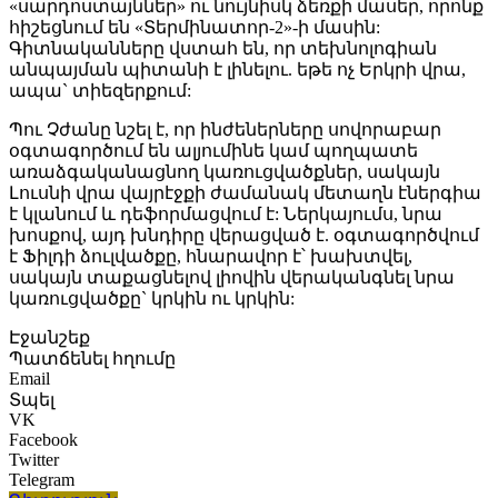
«սարդոստայններ» ու նույնիսկ ձեռքի մասեր, որոնք
հիշեցնում են «Տերմինատոր-2»-ի մասին:
Գիտնականները վստահ են, որ տեխնոլոգիան
անպայման պիտանի է լինելու. եթե ոչ Երկրի վրա,
ապա` տիեզերքում:
Պու Չժանը նշել է, որ ինժեներները սովորաբար
օգտագործում են ալյումինե կամ պողպատե
առաձգականացնող կառուցվածքներ, սակայն
Լուսնի վրա վայրէջքի ժամանակ մետաղն էներգիա
է կլանում և դեֆորմացվում է: Ներկայումս, նրա
խոսքով, այդ խնդիրը վերացված է. օգտագործվում
է Ֆիլդի ձուլվածքը, հնարավոր է՝ խախտվել,
սակայն տաքացնելով լիովին վերականգնել նրա
կառուցվածքը` կրկին ու կրկին:
Էջանշեք
Պատճենել հղումը
Email
Տպել
VK
Facebook
Twitter
Telegram