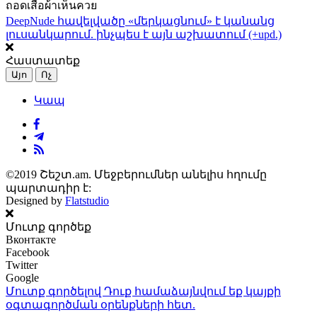
ถอดเสื้อผ้าเห็นควย
DeepNude հավելվածը «մերկացնում» է կանանց
լուսանկարում. ինչպես է այն աշխատում (+upd.)
Հաստատեք
Այո
Ոչ
Կապ
©2019 Շեշտ.am. Մեջբերումներ անելիս հղումը
պարտադիր է:
Designed by
Flatstudio
Մուտք գործեք
Вконтакте
Facebook
Twitter
Google
Մուտք գործելով Դուք համաձայնվում եք կայքի
օգտագործման օրենքների
հետ.