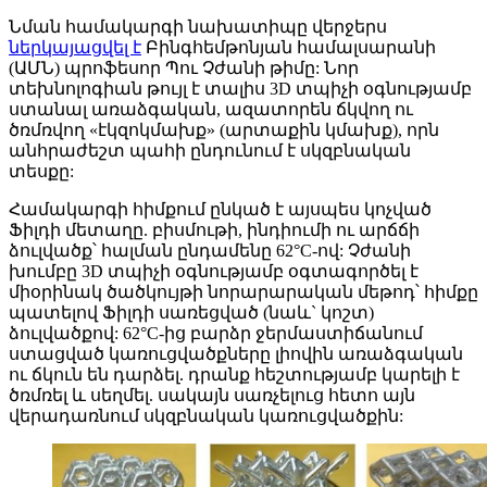
Նման համակարգի նախատիպը վերջերս
ներկայացվել է
Բինգհեմթոնյան համալսարանի
(ԱՄՆ) պրոֆեսոր Պու Չժանի թիմը: Նոր
տեխնոլոգիան թույլ է տալիս 3D տպիչի օգնությամբ
ստանալ առաձգական, ազատորեն ճկվող ու
ծռմռվող «էկզոկմախք» (արտաքին կմախք), որն
անհրաժեշտ պահի ընդունում է սկզբնական
տեսքը:
Համակարգի հիմքում ընկած է այսպես կոչված
Ֆիլդի մետաղը. բիսմութի, ինդիումի ու արճճի
ձուլվածք՝ հալման ընդամենը 62°С-ով: Չժանի
խումբը 3D տպիչի օգնությամբ օգտագործել է
միօրինակ ծածկույթի նորարարական մեթոդ՝ հիմքը
պատելով Ֆիլդի սառեցված (նաև` կոշտ)
ձուլվածքով: 62°С-ից բարձր ջերմաստիճանում
ստացված կառուցվածքները լիովին առաձգական
ու ճկուն են դարձել. դրանք հեշտությամբ կարելի է
ծռմռել և սեղմել. սակայն սառչելուց հետո այն
վերադառնում սկզբնական կառուցվածքին: