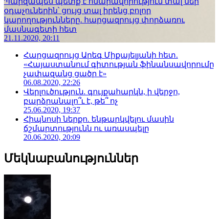
Պարզապես պետք է հնարավորություն տալ մեր
օդաչուներին՝ ցույց տալ իրենց բոլոր
կարողությունները. հարցազրույց փորձառու
մասնագետի հետ
21.11.2020, 20:11
Հարցազրույց Արեգ Միքայելյանի հետ.
«Հայաստանում գիտության ֆինանսավորումը
չափազանց ցածր է»
06.08.2020, 22:26
Վերլուծություն. գույքահարկն, ի վերջո,
բարձրանալո՞ւ է, թե՞ ոչ
25.06.2020, 19:37
Հիպնոսի ներքո. ենթարկվելու մասին
ճշմարտությունն ու առասպելը
20.06.2020, 20:09
Մեկնաբանություններ