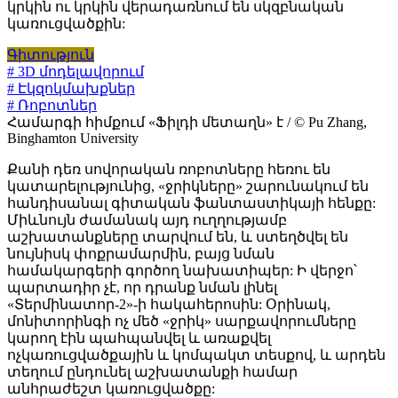
կրկին ու կրկին վերադառնում են սկզբնական
կառուցվածքին:
Գիտություն
# 3D մոդելավորում
# Էկզոկմախքներ
# Ռոբոտներ
Համարգի հիմքում «Ֆիլդի մետաղն» է / © Pu Zhang,
Binghamton University
Քանի դեռ սովորական ռոբոտները հեռու են
կատարելությունից, «ջրիկները» շարունակում են
հանդիսանալ գիտական ֆանտաստիկայի հենքը:
Միևնույն ժամանակ այդ ուղղությամբ
աշխատանքները տարվում են, և ստեղծվել են
նույնիսկ փոքրամարմին, բայց նման
համակարգերի գործող նախատիպեր: Ի վերջո՝
պարտադիր չէ, որ դրանք նման լինել
«Տերմինատոր-2»-ի հակահերոսին: Օրինակ,
մոնիտորինգի ոչ մեծ «ջրիկ» սարքավորումները
կարող էին պահպանվել և առաքվել
ոչկառուցվածքային և կոմպակտ տեսքով, և արդեն
տեղում ընդունել աշխատանքի համար
անհրաժեշտ կառուցվածքը: