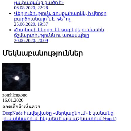
չափազանց ցածր է»
06.08.2020, 22:26
Վերլուծություն. գույքահարկն, ի վերջո,
բարձրանալո՞ւ է, թե՞ ոչ
25.06.2020, 19:37
Հիպնոսի ներքո. ենթարկվելու մասին
ճշմարտությունն ու առասպելը
20.06.2020, 20:09
Մեկնաբանություններ
zomhlengone
16.01.2026
ถอดเสื้อผ้าเห็นควย
DeepNude հավելվածը «մերկացնում» է կանանց
լուսանկարում. ինչպես է այն աշխատում (+upd.)