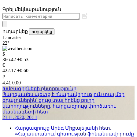
Գրել մեկնաբանություն
ուղարկեք
ուղարկեք
Lancaster
22°
$
366.42
+0.53
€
422.17
+0.60
₽
4.41
0.00
Խմբագիրների ընտրությունը
Պարզապես պետք է հնարավորություն տալ մեր
օդաչուներին՝ ցույց տալ իրենց բոլոր
կարողությունները. հարցազրույց փորձառու
մասնագետի հետ
21.11.2020, 20:11
Հարցազրույց Արեգ Միքայելյանի հետ.
«Հայաստանում գիտության ֆինանսավորումը