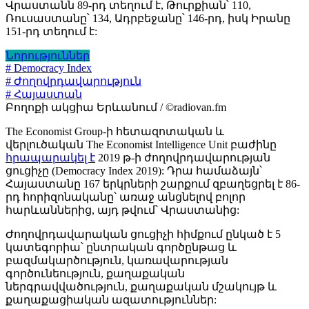
Վրաստանն 89-րդ տեղում է, Թուրքիան՝ 110,
Ռուսաստանը՝ 134, Ադրբեջանը՝ 146-րդ, իսկ Իրանը
151-րդ տեղում է:
Նորություններ
# Democracy Index
# Ժողովրդավարություն
# Հայաստան
Բողոքի ակցիա Երևանում / ©radiovan.fm
The Economist Group-ի հետազոտական և
վերլուծական The Economist Intelligence Unit բաժինը
հրապարակել է
2019 թ-ի ժողովրդավարության
ցուցիչը (Democracy Index 2019): Դրա համաձայն՝
Հայաստանը 167 երկրների շարքում զբաղեցրել է 86-
րդ հորիզոնականը՝ առաջ անցնելով բոլոր
հարևաններից, այդ թվում՝ Վրաստանից:
Ժողովրդավարական ցուցիչի հիմքում ընկած է 5
կատեգորիա՝ ընտրական գործընթաց և
բազմակարծություն, կառավարության
գործունեություն, քաղաքական
ներգրավվածություն, քաղաքական մշակույթ և
քաղաքացիական ազատություններ: