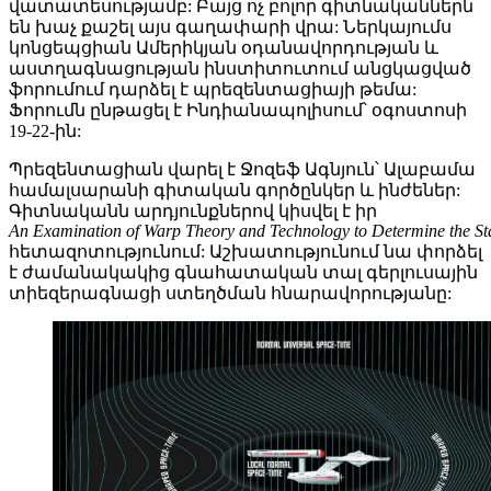
վատատեսությամբ: Բայց ոչ բոլոր գիտնականներն
են խաչ քաշել այս գաղափարի վրա: Ներկայումս
կոնցեպցիան Ամերիկյան օդանավորդության և
աստղագնացության ինստիտուտում անցկացված
ֆորումում դարձել է պրեզենտացիայի թեմա:
Ֆորումն ընթացել է Ինդիանապոլիսում՝ օգոստոսի
19-22-ին:
Պրեզենտացիան վարել է Ջոզեֆ Ագնյուն՝ Ալաբամա
համալսարանի գիտական գործընկեր և ինժեներ:
Գիտնականն արդյունքներով կիսվել է իր
An
Examination
of
Warp
Theory
and
Technology
to
Determine
the
St
հետազոտությունում: Աշխատությունում նա փորձել
է ժամանակակից գնահատական տալ գերլուսային
տիեզերագնացի ստեղծման հնարավորությանը: