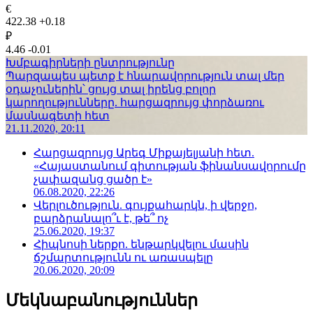
€
422.38
+0.18
₽
4.46
-0.01
Խմբագիրների ընտրությունը
Պարզապես պետք է հնարավորություն տալ մեր
օդաչուներին՝ ցույց տալ իրենց բոլոր
կարողությունները. հարցազրույց փորձառու
մասնագետի հետ
21.11.2020, 20:11
Հարցազրույց Արեգ Միքայելյանի հետ.
«Հայաստանում գիտության ֆինանսավորումը
չափազանց ցածր է»
06.08.2020, 22:26
Վերլուծություն. գույքահարկն, ի վերջո,
բարձրանալո՞ւ է, թե՞ ոչ
25.06.2020, 19:37
Հիպնոսի ներքո. ենթարկվելու մասին
ճշմարտությունն ու առասպելը
20.06.2020, 20:09
Մեկնաբանություններ