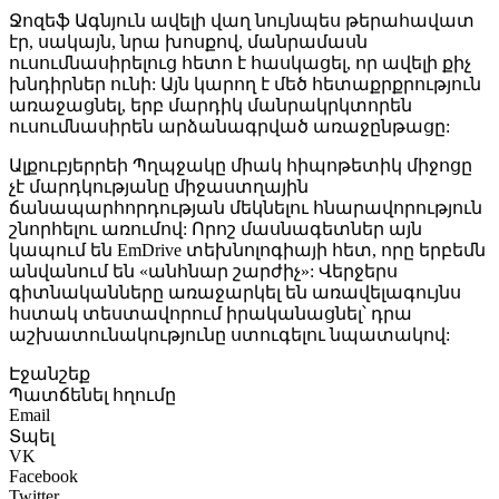
Ջոզեֆ Ագնյուն ավելի վաղ նույնպես թերահավատ
էր, սակայն, նրա խոսքով, մանրամասն
ուսումնասիրելուց հետո է հասկացել, որ ավելի քիչ
խնդիրներ ունի: Այն կարող է մեծ հետաքրքրություն
առաջացնել, երբ մարդիկ մանրակրկտորեն
ուսումնասիրեն արձանագրված առաջընթացը:
Ալքուբյերրեի Պղպջակը միակ հիպոթետիկ միջոցը
չէ մարդկությանը միջաստղային
ճանապարհորդության մեկնելու հնարավորություն
շնորհելու առումով: Որոշ մասնագետներ այն
կապում են EmDrive տեխնոլոգիայի հետ, որը երբեմն
անվանում են «անհնար շարժիչ»: Վերջերս
գիտնականները առաջարկել են առավելագույնս
հստակ տեստավորում իրականացնել՝ դրա
աշխատունակությունը ստուգելու նպատակով:
Էջանշեք
Պատճենել հղումը
Email
Տպել
VK
Facebook
Twitter