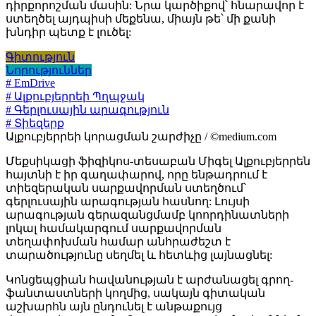
դիրքորոշման մասին: Նրա կարծիքով՝ հնարավոր է
ստեղծել այդպիսի մեքենա, միայն թե՝ մի քանի
խնդիր պետք է լուծել:
Գիտություն
Նորություններ
# EmDrive
# Ալքուբյերրեի Պղպջակ
# Գերլուսային արագություն
# Տիեզերք
Ալքուբյերրեի կորացման շարժիչը / ©medium.com
Մեքսիկացի ֆիզիկոս-տեսաբան Միգել Ալքուբյերրեն
հայտնի է իր գաղափարով, որը ենթադրում է
տիեզերական սարքավորման ստեղծում՝
գերլուսային արագության հասնող: Լույսի
արագության գերազանցմամբ կոորդինատների
լոկալ համակարգում սարքավորման
տեղափոխման համար անհրաժեշտ է
տարածությունը սեղմել և հետևից լայնացնել:
Կոնցեպցիան հավանության է արժանացել գրող-
ֆանտաստների կողմից, սակայն գիտական
աշխարհն այն ընդունել է անթաքույց