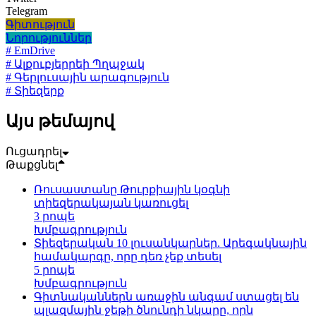
Telegram
Գիտություն
Նորություններ
# EmDrive
# Ալքուբյերրեի Պղպջակ
# Գերլուսային արագություն
# Տիեզերք
Այս թեմայով
Ուցադրել
Թաքցնել
Ռուսաստանը Թուրքիային կօգնի
տիեզերակայան կառուցել
3 րոպե
Խմբագրություն
Տիեզերական 10 լուսանկարներ. Արեգակնային
համակարգը, որը դեռ չեք տեսել
5 րոպե
Խմբագրություն
Գիտնականներն առաջին անգամ ստացել են
պլազմային ջեթի ծնունդի նկարը, որն