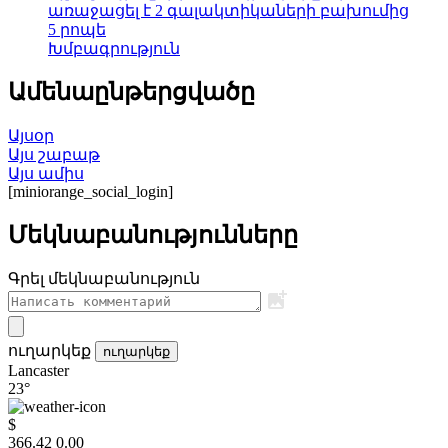
առաջացել է 2 գալակտիկաների բախումից
5 րոպե
Խմբագրություն
Ամենաընթերցվածը
Այսօր
Այս շաբաթ
Այս ամիս
[miniorange_social_login]
Մեկնաբանությունները
Գրել մեկնաբանություն
ուղարկեք
ուղարկեք
Lancaster
23°
$
366.42
0.00