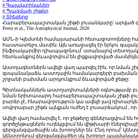
# Գալակտիկաներ
# Պլազմայի շիթեր
# Տիեզերք
Հարաբերապաշտական շիթի լուսանկարը՝ արված գիտնակ
Perez et al., The Astrophysical Journal, 2020
ԱՄՆ-ի Կլեմսոնի համալսարանի հետազոտողները հ
հաստատելու մասին: Այն առաջացել էր երկու գա
ինֆրակարմիր դիապազոնում՝ ստանալով տեսողակ
հետևանքով ձևավորվում են լիցքավորված մասնիկնե
Աստղագետներն ավելի վաղ պարզել էին, որ նման շիթ
զսպանակաձև աստղային համակարգերի բախման արդյո
շրջանի բախման արդյունքում ձևավորված ջեթը:
Գիտնականներն աստղադիտակների օգնությամբ բազ
նման երիտասարդ հարաբերապաշտական շիթի լուսանկ
բարձր չէ, հնարավորություն կա ավելի լավ դիտարկե
սովորաբար շիթն այնքան ուժեղ է լուսարձակում , ո
Ավելի վաղ համարվել է, որ ջեթերը գեներացվում 
գործընթացներն ուղեկցվում են վիթխարի էներգիայ
գերզանգվածային սև խոռոչներ են: Ընդ որում՝ կենտ
կենտրոնում գերզանգվածեղ սև խոռոչը պայմանակա