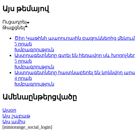
Այս թեմայով
Ուցադրել
Թաքցնել
Ծիր Կաթինի պարուրային բազուկներից մեկու
5 րոպե
Խմբագրություն
Աստղագետները գտել են հեռավոր սև խոռոչների
5 րոպե
Խմբագրություն
Աստղագետները հայտնաբերել են կրկնվող արագ
4 րոպե
Խմբագրություն
Ամենաընթերցվածը
Այսօր
Այս շաբաթ
Այս ամիս
[miniorange_social_login]