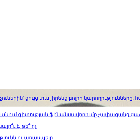
ւներին՝ ցույց տալ իրենց բոլոր կարողությունները
ստանում գիտության ֆինանսավորումը չափազանց ցած
լո՞ւ է, թե՞ ոչ
թյունն ու առասպելը