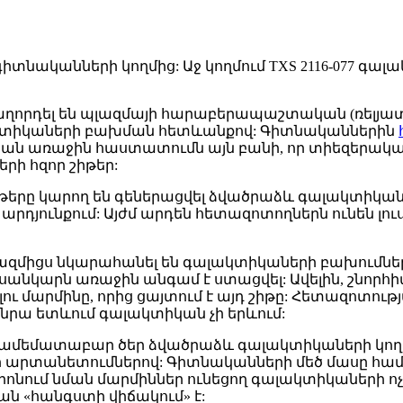
անների կողմից: Աջ կողմում TXS 2116-077 գալակտիկա
աղորդել են պլազմայի հարաբերապաշտական (ռելյատ
լակտիկաների բախման հետևանքով: Գիտնականներին
ան առաջին հաստատումն այն բանի, որ տիեզերակ
րի հզոր շիթեր:
երը կարող են գեներացվել ձվածրաձև գալակտիկաներո
ւնքում: Այժմ արդեն հետազոտողներն ունեն լուսան
միցս նկարահանել են գալակտիկաների բախումները,
արն առաջին անգամ է ստացվել: Ավելին, շնորհիվ 
լու մարմինը, որից ցայտում է այդ շիթը: Հետազոտու
ր նրա ետևում գալակտիկան չի երևում:
են համեմատաբար ծեր ձվածրաձև գալակտիկաների կողմ
ի արտանետումներով: Գիտնականների մեծ մասը համո
րոնում նման մարմիններ ունեցող գալակտիկաների ոչ 
ն «հանգստի վիճակում» է: