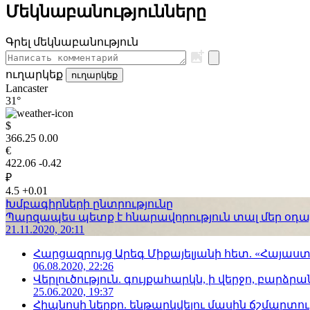
Մեկնաբանությունները
Գրել մեկնաբանություն
ուղարկեք
ուղարկեք
Lancaster
31°
$
366.25
0.00
€
422.06
-0.42
₽
4.5
+0.01
Խմբագիրների ընտրությունը
Պարզապես պետք է հնարավորություն տալ մեր օդաչո
21.11.2020, 20:11
Հարցազրույց Արեգ Միքայելյանի հետ. «Հայա
06.08.2020, 22:26
Վերլուծություն. գույքահարկն, ի վերջո, բարձրանա
25.06.2020, 19:37
Հիպնոսի ներքո. ենթարկվելու մասին ճշմարտու