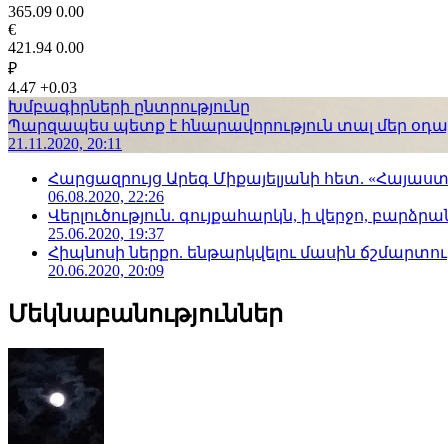
365.09
0.00
€
421.94
0.00
₽
4.47
+0.03
Խմբագիրների ընտրությունը
Պարզապես պետք է հնարավորություն տալ մեր օդաչո
21.11.2020, 20:11
Հարցազրույց Արեգ Միքայելյանի հետ. «Հայա
06.08.2020, 22:26
Վերլուծություն. գույքահարկն, ի վերջո, բարձրանա
25.06.2020, 19:37
Հիպնոսի ներքո. ենթարկվելու մասին ճշմարտու
20.06.2020, 20:09
Մեկնաբանություններ