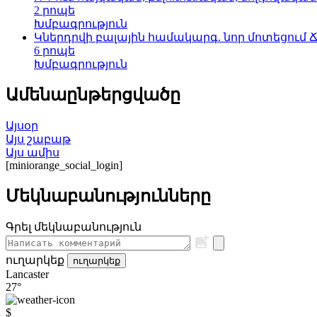
2 րոպե
Խմբագրություն
Կներդրվի բալային համակարգ. նոր մոտեցում
6 րոպե
Խմբագրություն
Ամենաընթերցվածը
Այսօր
Այս շաբաթ
Այս ամիս
[miniorange_social_login]
Մեկնաբանությունները
Գրել մեկնաբանություն
ուղարկեք
ուղարկեք
Lancaster
27°
$