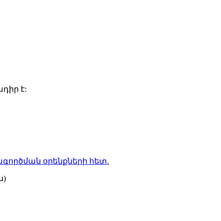
դիր է:
գործման օրենքների
հետ.
ն)