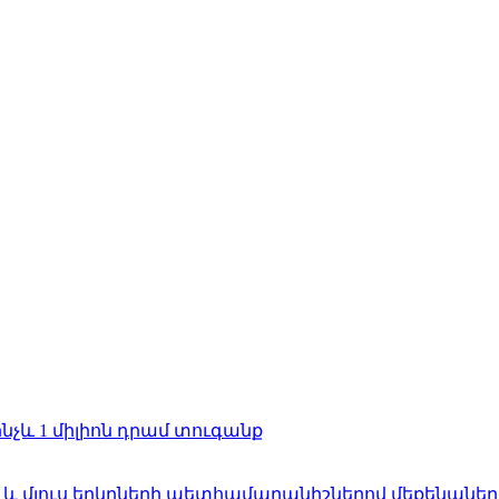
նչև 1 միլիոն դրամ տուգանք
ն և մյուս երկրների պետհամարանիշներով մեքենաներ