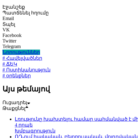
Էջանշեք
Պատճենել հղումը
Email
Տպել
VK
Facebook
Twitter
Telegram
Նորություններ
# Հավելվածներ
# ՃԵԿ
# Ոստիկանություն
# օրենքներ
Այս թեմայով
Ուցադրել
Թաքցնել
Լռությունը խախտելու համար սահմանված է մի
4 րոպե
Խմբագրություն
ՌԴ-ում հայկական, բելոռուսական, մոլդովակա