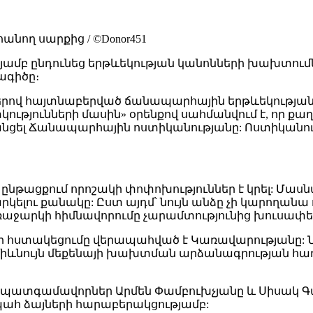
ող սարքից / ©Donor451
թյամբ ընդունեց երթևեկության կանոնների խախտում
ագիծը։
րով հայտնաբերված ճանապարհային երթևեկության 
ւթյունների մասին» օրենքով սահմանվում է, որ 
նցել Ճանապարհային ոստիկանությանը: Ոստիկանու
ընթացքում որոշակի փոփոխություններ է կրել: Մա
ելու քանակը: Ըստ այդմ՝ նույն անձը չի կարողանա 
առաջարկի հիմնավորումը չարամտությունից խուսափել
ի հստակեցումը վերապահված է Կառավարությանը:
 միևնույն մեքենայի խախտման արձանագրության հ
 պատգամավորներ Արմեն Փամբուխչյանը և Սիսակ Գաբ
ռնպահ ձայների հարաբերակցությամբ: