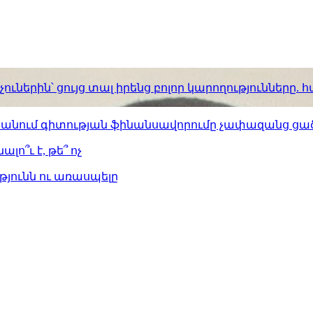
ւներին՝ ցույց տալ իրենց բոլոր կարողությունները
ստանում գիտության ֆինանսավորումը չափազանց ցած
լո՞ւ է, թե՞ ոչ
թյունն ու առասպելը