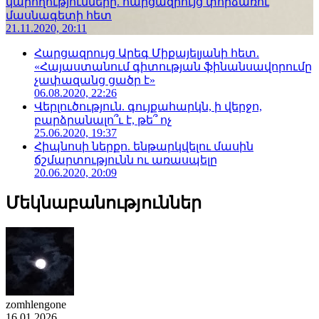
կարողությունները. հարցազրույց փորձառու
մասնագետի հետ
21.11.2020, 20:11
Հարցազրույց Արեգ Միքայելյանի հետ.
«Հայաստանում գիտության ֆինանսավորումը
չափազանց ցածր է»
06.08.2020, 22:26
Վերլուծություն. գույքահարկն, ի վերջո,
բարձրանալո՞ւ է, թե՞ ոչ
25.06.2020, 19:37
Հիպնոսի ներքո. ենթարկվելու մասին
ճշմարտությունն ու առասպելը
20.06.2020, 20:09
Մեկնաբանություններ
zomhlengone
16.01.2026