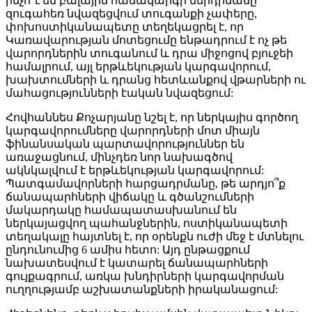
ինչո՞ւ են բալային համակարգի ներդրմանը
զուգահեռ նվազեցվում տուգանքի չափերը,
փոխոստիկանապետը տեղեկացրել է, որ
Կառավարության մոտեցումը ենթադրում է ոչ թե
վարորդներին տուգանում և դրա միջոցով բյուջեի
համալրում, այլ երթևեկության կարգավորում,
խախտումների և դրանց հետևանքով վթարների ու
մահացությունների էական նվազեցում:
Հովհաննես Քոչարյանը նշել է, որ ներկայիս գործող
կարգավորումները վարորդների մոտ միայն
ֆինանսական պարտավորություններ են
առաջացնում, մինչդեռ նոր նախագծով
ակնկալվում է երթևեկության կարգավորում:
Պատգամավորների հարցադրմանը, թե արդյո՞ք
ճանապարհների վիճակը և գծանշումների
մակարդակը համապատասխանում են
ներկայացվող պահանջներին, ոստիկանապետի
տեղակալը հայտնել է, որ օրենքն ուժի մեջ է մտնելու
ընդունումից 6 ամիս հետո: Այդ ընթացքում
նախատեսվում է կատարել ճանապարհների
գույքագրում, առկա խնդիրների կարգավորման
ուղղությամբ աշխատանքների իրականացում: