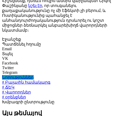
Հիշեցնենք, դեռևս հուլիս ամսին վարչապետ Նիկոլ
Փաշինյանը
նշել էր
, որ տուգանելու
քաղաքականությունը ոչ մի էֆեկտի չի բերում, և
Ոստիկանությունից պահանջել է
անհանդուրժողականություն դրսևորել ու կոշտ
միջոցներ ձեռնարկել անբարեխիղճ վարորդների
նկատմամբ։
Էջանշեք
Պատճենել հղումը
Email
Տպել
VK
Facebook
Twitter
Telegram
Նորություններ
# Բալային համակարգ
# ՃԵԿ
# Վարորդներ
# օրենքներ
Խմբագրի ընտրությունը
Այս թեմայով