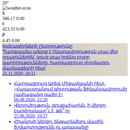
20°
$
366.17
0.00
€
423.33
0.00
₽
4.45
0.00
Խմբագիրների ընտրությունը
Պարզապես պետք է հնարավորություն տալ մեր
օդաչուներին՝ ցույց տալ իրենց բոլոր
կարողությունները. հարցազրույց փորձառու
մասնագետի հետ
21.11.2020, 20:11
Հարցազրույց Արեգ Միքայելյանի հետ.
«Հայաստանում գիտության ֆինանսավորումը
չափազանց ցածր է»
06.08.2020, 22:26
Վերլուծություն. գույքահարկն, ի վերջո,
բարձրանալո՞ւ է, թե՞ ոչ
25.06.2020, 19:37
Հիպնոսի ներքո. ենթարկվելու մասին
ճշմարտությունն ու առասպելը