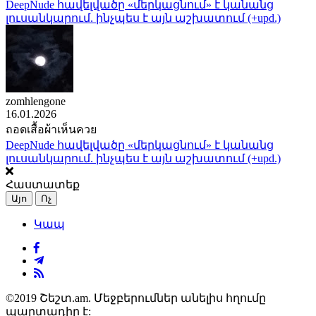
DeepNude հավելվածը «մերկացնում» է կանանց
լուսանկարում. ինչպես է այն աշխատում (+upd.)
zomhlengone
16.01.2026
ถอดเสื้อผ้าเห็นควย
DeepNude հավելվածը «մերկացնում» է կանանց
լուսանկարում. ինչպես է այն աշխատում (+upd.)
Հաստատեք
Այո
Ոչ
Կապ
©2019 Շեշտ.am. Մեջբերումներ անելիս հղումը
պարտադիր է: