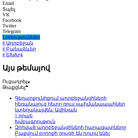
Email
Տպել
VK
Facebook
Twitter
Telegram
Նորություններ
# Ադրբեջան
# Բանաձևեր
# ԵԽԽՎ
Այս թեմայով
Ուցադրել
Թաքցնել
Գեղարքունիքում ադրբեջանցիների
հեռանալուց հետո ռուս սահմանապահներ
կտեղակայվեն. Ավինյան
1 րոպե
Խմբագրություն
Զոհված ադրբեջանցիների հարազատները
Բաքվում բողոքի ցույցի են դուրս եկել