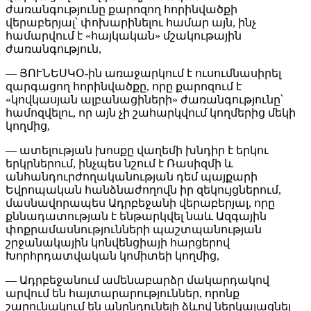
ժառանգությունը քարոզող հորինվածքի
վերաբերյալ՝ փոխարինելու համար այն, ինչ
համարվում է «հայկական» մշակութային
ժառանգություն,
— ՅՈՒՆԵՍԿՕ-ին առաջարկում է ուսումնասիրել
զարգացող հորինվածքը, որը քարոզում է
«կովկասյան ալբանացիների» ժառանգությունը՝
համոզվելու, որ այն չի շահարկվում կողմերից մեկի
կողմից,
— ատելության խոսքը վաղեմի խնդիր է երկու
երկրներում, ինչպես նշում է Ռասիզմի և
անհանդուրժողականության դեմ պայքարի
Եվրոպական հանձնաժողովն իր զեկույցներում,
մասնավորապես Ադրբեջանի վերաբերյալ, որը
քննադատության է ենթարկվել նաև Ազգային
փոքրամասնությունների պաշտպանության
շրջանակային կոնվենցիայի հարցերով
Խորհրդատվական կոմիտեի կողմից,
— Ադրբեջանում ամենաբարձր մակարդակով
արվում են հայտարարություններ, որոնք
շարունակում են անընդունելի ձևով ներկայացնել