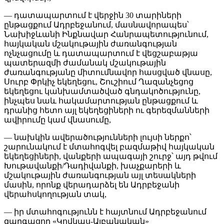
— դատապարտում է վերջին 30 տարիների
ընթացքում Ադրբեջանում, մասնավորապես՝
Նախիջևանի Ինքնավար Հանրապետությունում,
հայկական մշակութային ժառանգության
ոչնչացումը և դատապարտում է վեցշաբաթյա
պատերազմի ժամանակ մշակութային
ժառանգությանը միտումնավոր հասցված վնասը,
Սուրբ Փրկիչ եկեղեցու, Շուշիում Ղազանչեցոց
եկեղեցու կանխամտածված գնդակոծությունը,
ինչպես նաև հակամարտության ընթացքում և
դրանից հետո այլ եկեղեցիների ու գերեզմանների
ավիրումը կամ վնասումը,
— նախկին ավերածությունների լույսի ներքո՝
շարունակում է մտահոգվել բազմաթիվ հայկական
եկեղեցիների, վանքերի ապագայի շուրջ՝ այդ թվում
Խութավանքի/Դադիվանքի, խաչքարերի և
մշակութային ժառանգության այլ տեսակների
մասին, որոնք վերադարձել են Ադրբեջանի
վերահսկողության տակ,
— իր մտահոգությունն է հայտնում Ադրբեջանում
զարգացող «Կովկաս-Ալբանական»