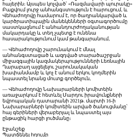
հայերին։ Այսպես կոչված՝ «Ռազմավարի պուրակը»
Բաքվում լուրջ անհանգստություն է հարուցում, և
Վեհաժողովը համարում է, որ ծաղրանկարված և
կարծրատիպային մանեկենների օգտագործումը
սաստկացնում է անհանդուրժողականության
մակարդակը և տեղ չպետք է ունենա
հասարակությունում կամ թանգարանում,
— Վեհաժողովը շարունակում է մնալ
անհանգստացած և ազդված տարածաշրջան
միջազգային կազմակերպությունների Լեռնային
Ղարաբաղ այցելելու շարունակական
խափանմամբ և կոչ է անում երկու կողմերին
նպաստել նրանց մուտք գործելուն,
— Վեհաժողովը Նախարարների կոմիտեին
առաջարկում է հետևել Մարդու իրավունքների
եվրոպական դատարանի 2021թ. մարտի 16-ի
Նախարարների կոմիտեին արված ծանուցմանը՝
հայ գերիների վերաբերյալ և նպաստել այս
ընթացիկ հարցի լուծմանը։
Էջանշեք
Պատճենել հղումը