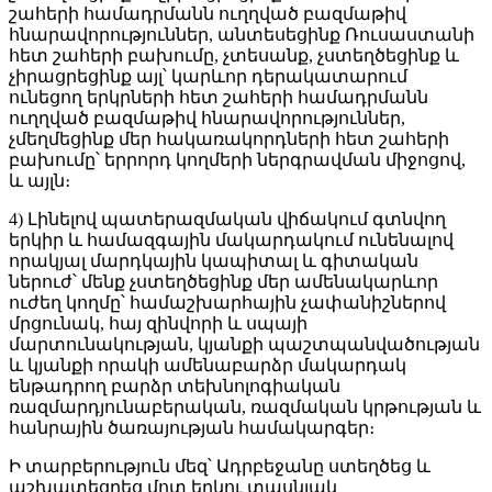
շահերի համադրմանն ուղղված բազմաթիվ
հնարավորություններ, անտեսեցինք Ռուսաստանի
հետ շահերի բախումը, չտեսանք, չստեղծեցինք և
չիրացրեցինք այլ՝ կարևոր դերակատարում
ունեցող երկրների հետ շահերի համադրմանն
ուղղված բազմաթիվ հնարավորություններ,
չմեղմեցինք մեր հակառակորդների հետ շահերի
բախումը՝ երրորդ կողմերի ներգրավման միջոցով,
և այլն։
4) Լինելով պատերազմական վիճակում գտնվող
երկիր և համազգային մակարդակում ունենալով
որակյալ մարդկային կապիտալ և գիտական
ներուժ՝ մենք չստեղծեցինք մեր ամենակարևոր
ուժեղ կողմը՝ համաշխարհային չափանիշներով
մրցունակ, հայ զինվորի և սպայի
մարտունակության, կյանքի պաշտպանվածության
և կյանքի որակի ամենաբարձր մակարդակ
ենթադրող բարձր տեխնոլոգիական
ռազմարդյունաբերական, ռազմական կրթության և
հանրային ծառայության համակարգեր։
Ի տարբերություն մեզ՝ Ադրբեջանը ստեղծեց և
աշխատեցրեց մոտ երկու տասնյակ