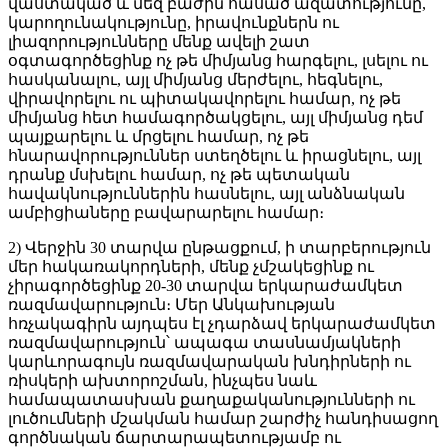
վաստակած և մեզ բաժին հասած ազատությունը,
կարողունակությունը, իրավունքներն ու
լիազորությունները մենք ավելի շատ
օգտագործեցինք ոչ թե միմյանց հարգելու, լսելու ու
հասկանալու, այլ միմյանց մերժելու, հեգնելու,
վիրավորելու ու պիտակավորելու համար, ոչ թե
միմյանց հետ համագործակցելու, այլ միմյանց դեմ
պայքարելու և մրցելու համար, ոչ թե
հնարավորություններ ստեղծելու և իրացնելու, այլ
դրանք մսխելու համար, ոչ թե պետական
հավակնություններին հասնելու, այլ անձնական
ամբիցիաները բավարարելու համար։
2) Վերջին 30 տարվա ընթացքում, ի տարբերություն
մեր հակառակորդների, մենք չմշակեցինք ու
չիրագործեցինք 20-30 տարվա երկարաժամկետ
ռազմավարություն։ Մեր Անկախության
հռչակագիրն այդպես էլ չդարձավ երկարաժամկետ
ռազմավարություն՝ ապագա տասնամյակների
կարևորագույն ռազմավարական խնդիրների ու
ռիսկերի ախտորոշման, ինչպես նաև
համապատասխան քաղաքականությունների ու
լուծումների մշակման համար շարժիչ հանդիսացող
գործնական ճարտարապետությամբ ու