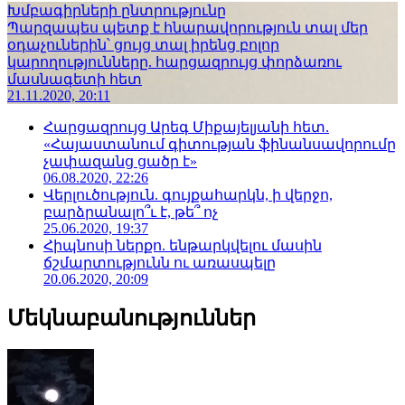
Խմբագիրների ընտրությունը
Պարզապես պետք է հնարավորություն տալ մեր
օդաչուներին՝ ցույց տալ իրենց բոլոր
կարողությունները. հարցազրույց փորձառու
մասնագետի հետ
21.11.2020, 20:11
Հարցազրույց Արեգ Միքայելյանի հետ.
«Հայաստանում գիտության ֆինանսավորումը
չափազանց ցածր է»
06.08.2020, 22:26
Վերլուծություն. գույքահարկն, ի վերջո,
բարձրանալո՞ւ է, թե՞ ոչ
25.06.2020, 19:37
Հիպնոսի ներքո. ենթարկվելու մասին
ճշմարտությունն ու առասպելը
20.06.2020, 20:09
Մեկնաբանություններ