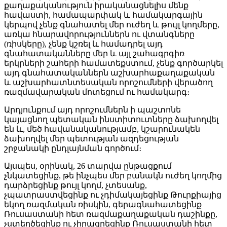
քաղաքականություն իրականացնելիս մենք
հավաստի, համապարփակ և համակարգային
կերպով չենք գնահատել մեր ուժեղ և թույլ կողմերը,
առկա հնարավորություններն ու վտանգները
(ռիսկերը), չենք կշռել և համադրել այդ
գնահատականները մեր և այլ շահագրգիռ
երկրների շահերի համատեքստում, չենք գործարկել
այդ գնահատականներն աշխարհաքաղաքական
և աշխարհատնտեսական որոշումների վերածող
ռազմավարական մոտեցում ու համակարգ։
Արդյունքում այդ որոշումներն ի պաշտոնե
կայացնող պետական ինստիտուտները ձախողվել
են և, մեծ հավանականությամբ, կշարունակեն
ձախողվել մեր պետության ազդեցության
շրջանակի ընդլայնման գործում։
Այսպես, օրինակ, 26 տարվա ընթացքում
չնկատեցինք, թե ինչպես մեր բանակն ուժեղ կողմից
դարձրեցինք թույլ կողմ, չտեսանք,
չպատրաստվեցինք ու չդիմակայեցինք Թուրքիայից
եկող ռազմական ռիսկին, գերագնահատեցինք
Ռուսաստանի հետ ռազմաքաղաքական դաշինքը,
չստեղծեցինք ու չիրացրեցինք Ռուսաստանի հետ