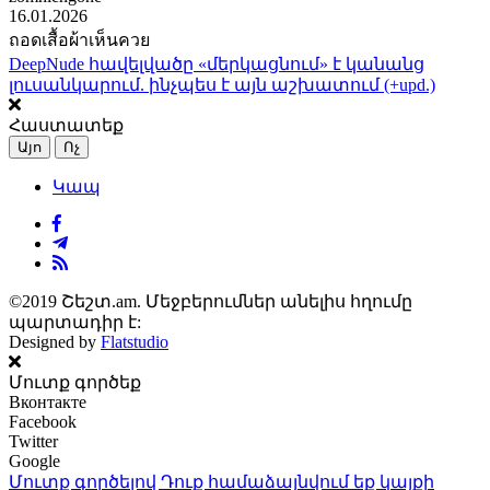
16.01.2026
ถอดเสื้อผ้าเห็นควย
DeepNude հավելվածը «մերկացնում» է կանանց
լուսանկարում. ինչպես է այն աշխատում (+upd.)
Հաստատեք
Այո
Ոչ
Կապ
©2019 Շեշտ.am. Մեջբերումներ անելիս հղումը
պարտադիր է:
Designed by
Flatstudio
Մուտք գործեք
Вконтакте
Facebook
Twitter
Google
Մուտք գործելով Դուք համաձայնվում եք կայքի