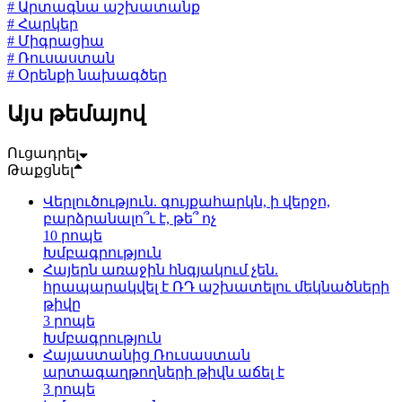
# Արտագնա աշխատանք
# Հարկեր
# Միգրացիա
# Ռուսաստան
# Օրենքի նախագծեր
Այս թեմայով
Ուցադրել
Թաքցնել
Վերլուծություն. գույքահարկն, ի վերջո,
բարձրանալո՞ւ է, թե՞ ոչ
10 րոպե
Խմբագրություն
Հայերն առաջին հնգյակում չեն.
հրապարակվել է ՌԴ աշխատելու մեկնածների
թիվը
3 րոպե
Խմբագրություն
Հայաստանից Ռուսաստան
արտագաղթողների թիվն աճել է
3 րոպե