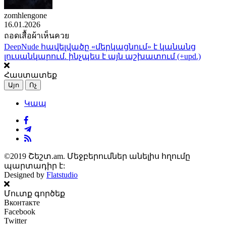
zomhlengone
16.01.2026
ถอดเสื้อผ้าเห็นควย
DeepNude հավելվածը «մերկացնում» է կանանց
լուսանկարում. ինչպես է այն աշխատում (+upd.)
Հաստատեք
Այո
Ոչ
Կապ
©2019 Շեշտ.am. Մեջբերումներ անելիս հղումը
պարտադիր է:
Designed by
Flatstudio
Մուտք գործեք
Вконтакте
Facebook
Twitter