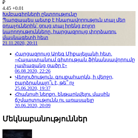
₽
4.45
+0.01
Խմբագիրների ընտրությունը
Պարզապես պետք է հնարավորություն տալ մեր
օդաչուներին՝ ցույց տալ իրենց բոլոր
կարողությունները. հարցազրույց փորձառու
մասնագետի հետ
21.11.2020, 20:11
Հարցազրույց Արեգ Միքայելյանի հետ.
«Հայաստանում գիտության ֆինանսավորումը
չափազանց ցածր է»
06.08.2020, 22:26
Վերլուծություն. գույքահարկն, ի վերջո,
բարձրանալո՞ւ է, թե՞ ոչ
25.06.2020, 19:37
Հիպնոսի ներքո. ենթարկվելու մասին
ճշմարտությունն ու առասպելը
20.06.2020, 20:09
Մեկնաբանություններ