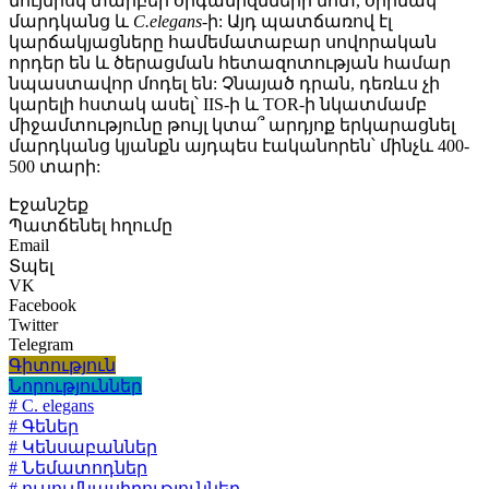
նույնիսկ տարբեր օրգանիզմների մոտ, օրինակ՝
մարդկանց և
C.elegans
-ի: Այդ պատճառով էլ
կարճակյացները համեմատաբար սովորական
որդեր են և ծերացման հետազոտության համար
նպաստավոր մոդել են: Չնայած դրան, դեռևս չի
կարելի հստակ ասել՝ IIS-ի և TOR-ի նկատմամբ
միջամտությունը թույլ կտա՞ արդյոք երկարացնել
մարդկանց կյանքն այդպես էականորեն՝ մինչև 400-
500 տարի:
Էջանշեք
Պատճենել հղումը
Email
Տպել
VK
Facebook
Twitter
Telegram
Գիտություն
Նորություններ
# C. elegans
# Գեներ
# Կենսաբաններ
# Նեմատոդներ
# ուսումնասիրություններ