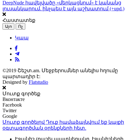
DeepNude հավելվածը «մերկացնում» է կանանց
լուսանկարում. ինչպես է այն աշխատում (+upd.)
Հաստատեք
Այո
Ոչ
Կապ
©2019 Շեշտ.am. Մեջբերումներ անելիս հղումը
պարտադիր է:
Designed by
Flatstudio
Մուտք գործեք
Вконтакте
Facebook
Twitter
Google
Մուտք գործելով Դուք համաձայնվում եք կայքի
օգտագործման օրենքների
հետ.
Էջանիշ (քաշել պատկերակը, էջանիշների