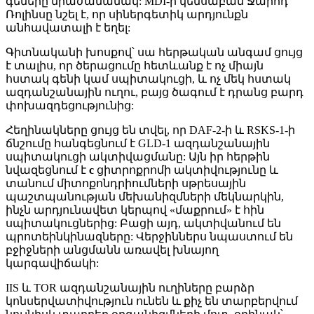
գեները միաժամանակ: MDI-ի կենսաբան Ջարոդ
Ռոլինսը նշել է, որ սիներգետիկ արդյունքն
անհավատալի է եղել:
Գիտնականի խոսքով՝ սա հերթական անգամ ցույց
է տալիս, որ ծերացումը հետևանք է ոչ միայն
հստակ գենի կամ սպիտակուցի, և ոչ մեկ հստակ
ազդանշանային ուղու, բայց ծագում է դրանց բարդ
փոխազդեցությունից:
Հեղինակները ցույց են տվել, որ DAF-2-ի և RSKS-1-ի
ճնշումը հանգեցնում է GLD-1 ազդանշանային
սպիտակուցի ակտիվացմանը: Այն իր հերթին
նվազեցնում է
c
ցիտրոքրոմի ակտիվությունը և
տանում միտոքոնդրիումների սթրեսային
պաշտպանության մեխանիզմների մեկնարկին,
ինչն արդյունավետ կերպով «մաքրում» է հին
սպիտակուցներից: Բացի այդ, ակտիվանում են
պրոտեինկինազները: Վերջիններս նպաստում են
բջիջների անցմանն առավել խնայող
կարգավիճակի:
IIS և TOR ազդանշանային ուղիները բարձր
կոնսերվատիվություն ունեն և քիչ են տարբերվում