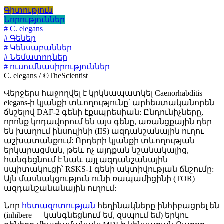
Գիտություն
Նորություններ
# C. elegans
# Գեներ
# Կենսաբաններ
# Նեմատոդներ
# ուսումնասիրություններ
C. elegans / ©TheScientist
Վերջերս հաջողվել է կրկնապատկել Caenorhabditis
elegans-ի կյանքի տևողությունը՝ արհեստականորեն
ճնշելով DAF-2 գենի էքսպրեսիան: Ընդունիչները,
որոնք կոդավորում են այս գենը, առանցքային դեր
են խաղում ինսուլինի (IIS) ազդանշանային ուղու
աշխատանքում: Որդերի կյանքի տևողության
երկարացման, թեև ոչ այդքան նշանակալից,
հանգեցնում է նաև այլ ազդանշանային
սպիտակուցի՝ RSKS-1 գենի ակտիվության ճնշումը:
Այն մասնակցություն ունի ռապամիցինի (TOR)
ազդանշանանային ուղում:
Նոր
հետազոտության
հեղինակները ինհիբացրել են
(inhibere — կանգնեցնում եմ, զսպում եմ) երկու