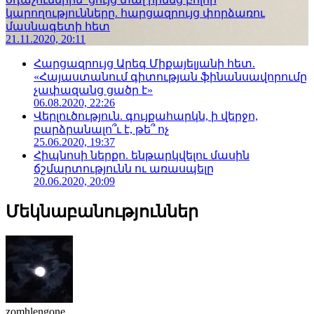
կարողությունները. հարցազրույց փորձառու
մասնագետի հետ
21.11.2020, 20:11
Հարցազրույց Արեգ Միքայելյանի հետ.
«Հայաստանում գիտության ֆինանսավորումը
չափազանց ցածր է»
06.08.2020, 22:26
Վերլուծություն. գույքահարկն, ի վերջո,
բարձրանալո՞ւ է, թե՞ ոչ
25.06.2020, 19:37
Հիպնոսի ներքո. ենթարկվելու մասին
ճշմարտությունն ու առասպելը
20.06.2020, 20:09
Մեկնաբանություններ
zomhlengone