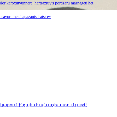
bolor karoxutyunnere. hartsazruyts pordzaru masnageti het
nsavorume chapazants tsatsr e»
կարում. ինչպես է այն աշխատում (+upd.)