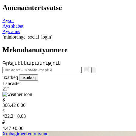
Amenaentertsvatse
Aysor
Ays shabat
Ays amis
[miniorange_social_login]
Meknabanutyunnere
Գրել մեկնաբանություն
uxarkeq
uxarkeq
Lancaster
21°
$
366.42
0.00
€
422.2
+0.03
₽
4.47
+0.06
Xmbagirneri entrutyune