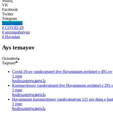
Տպել
VK
Facebook
Twitter
Telegram
Norutyunner
# COVID-19
# aroxjapahutyun
# Hayastan
Ays temayov
Oւtsadrel
Taqtsnel
Covid-19-ov varakvatsneri tive Hayastanum avelatsel e 491-ov
1 rope
Խմբագրություն
Koronavirusov varakvatsneri tive Hayastanum avelatsel e 291-
1 rope
Խմբագրություն
Hayastanum koronavirusov varakvatsutyan 121 nor depq e hast
1 rope
Խմբագրություն