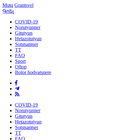
Mutq
Grantsvel
Գրել
COVID-19
Norutyunner
Gitutyun
Hetazotutyun
Sotstsantser
TT
FAQ
Sport
Oftop
Bolor hodvatsnere
COVID-19
Norutyunner
Gitutyun
Hetazotutyun
Sotstsantser
TT
FAQ