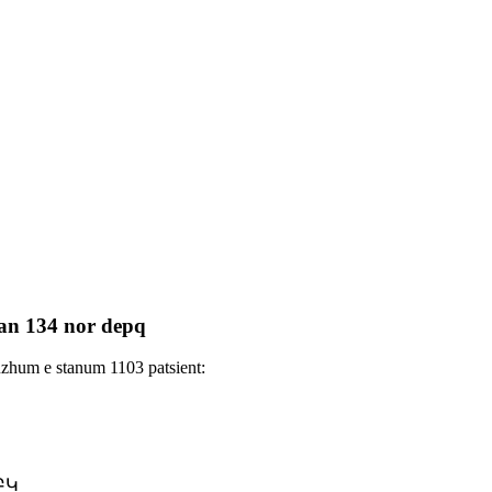
an 134 nor depq
buzhum e stanum 1103 patsient:
ԲԿ