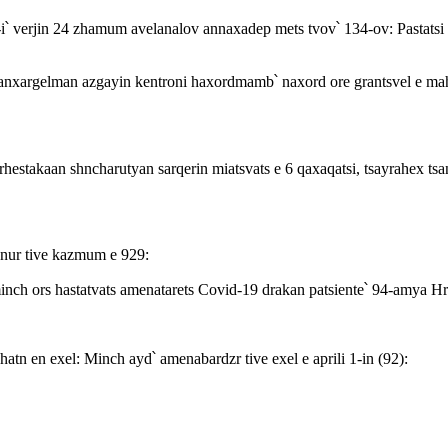
՝ verjin 24 zhamum avelanalov annaxadep mets tvov՝ 134-ov: Pastatsi
argelman azgayin kentroni haxordmamb՝ naxord ore grantsvel e mahats
hestakaan shncharutyan sarqerin miatsvats e 6 qaxaqatsi, tsayrahex ts
hanur tive kazmum e 929:
inch ors hastatvats amenatarets Covid-19 drakan patsiente՝ 94-amya H
tn en exel: Minch ayd՝ amenabardzr tive exel e aprili 1-in (92):