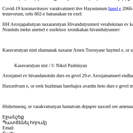
Covid-19 koronavirusov varakvatsneri tive Hayastanum
hasel e
2066-i
testavorum, orits 802-e batsasakan en exel:
HH Aroxjapahutyan naxararutyan Hivandutyunneri verahskman ev kanx
Nrantsits mekn unetsel e uxektsox xronikakan hivandutyunner:
Karavarutyan nisti zhamanak naxarar Arsen Torosyane haytnel e, or ar
Karavarutyan nist / © Nikol Pashinyan
Aroxjatsel ev hivandanotsits durs en grvel 29-e: Aroxjatsatsneri end
Haxordvum e, or erek buzhman barehajox avartits heto durs e grvel m
Hishetsnenq, or varakvatsutyan hastatvats depqere naxord ore amenasha
Էջանշեք
Պատճենել հղումը
Email