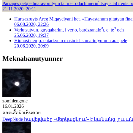
Parzapes petq e hnaravorutyun tal mer odachunerin՝ tsuyts tal irents 
21.11.2020, 20:11
Hartsazruyts Areg Miqayelyani het. «Hayastanum gitutyan fina
06.08.2020, 22:26
Verlutsutyun. guyqaharkn, i verjo, bardzranalo՞ւ e, te՞ och
25.06.2020, 19:37
Hipnosi nerqo. entarkvelu masin tshshmartutyunn u araspele
20.06.2020, 20:09
Meknabanutyunner
zomhlengone
16.01.2026
ถอดเสื้อผ้าเห็นควย
DeepNude հավելվածը «մերկացնում» է կանանց լուսան