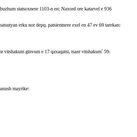
 buzhum statsoxnere 1103-n en: Naxord ore katarvel e 936
utyan erku nor depq. patsientnere exel en 47 ev 69 tarekan:
anr vitshakum gtnvum e 17 qaxaqatsi, tsanr vitshakum՝ 59։
ranush mayrike: