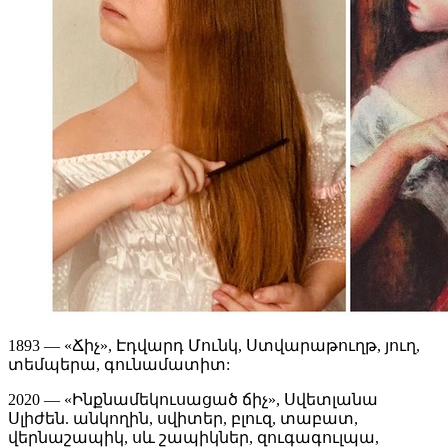
1893 — «Ճիչ», Էդվարդ Մունկ, Ստվարաթուղթ, յուղ,
տեմպերա, գունամատիտ:
2020 — «Ինքնամեկուսացած ճիչ», Սվետլանա
Սլիժեն. անկողին, սվիտեր, բլուզ, տաբատ,
վերնաշապիկ, սև շապիկներ, զուգագուլպա,