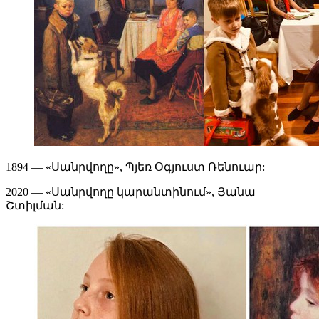
1894 — «Սանրվողը», Պյեռ Օգյուստ Ռենուար:
2020 — «Սանրվողը կարանտինում», Յանա
Շտիլման: