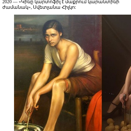
2020 — «Կինը կարտոֆիլ է մաքրում կարանտինի
ժամանակ», Սվետլանա Հիլկո: