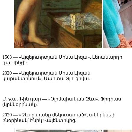
1503 — «Այզելուորտյան Մոնա Լիզա», Լեոանարդո
դա Վինչի:
2020 — «Այզելուորտյան Մոնա Լիզան
կարանտինում», Մարտա Տյուզովա:
Մ.թ.ա. 1-ին դար — «Օլիմպիական Զևս», Ֆիդիաս
(կրկնօրինակ):
2020 — «Զևսը տանը մեկուսացած», անկրկնելի
բնօրինակ՝ Ինիկ Վալենտիկից: