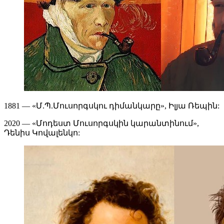
1881 — «Մ.Պ.Մուսորգսկու դիմանկարը», Իլյա Ռեպին:
2020 — «Մոդեստ Մուսորգսկին կարանտինում»,
Դենիս Կովալենկո: