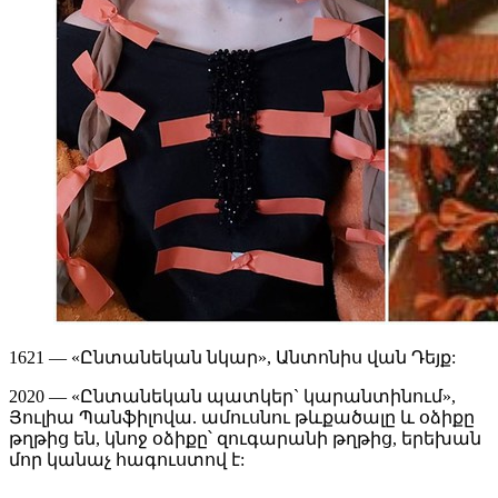
1621 — «Ընտանեկան նկար», Անտոնիս վան Դեյք:
2020 — «Ընտանեկան պատկեր` կարանտինում»,
Յուլիա Պանֆիլովա. ամուսնու թևքածալը և օձիքը
թղթից են, կնոջ օձիքը՝ զուգարանի թղթից, երեխան
մոր կանաչ հագուստով է: