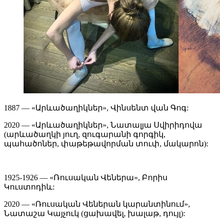
1887 — «Արևածաղիկներ», Վինսենտ վան Գոգ:
2020 — «Արևածաղիկներ», Նատալյա Սվիրիդովա
(արևածաղկի յուղ, զուգարանի գորգիկ,
պահածոներ, փաթեթավորման տուփ, մակարոն):
1925-1926 — «Ռուսական Վեներա», Բորիս
Կուստոդիև:
2020 — «Ռուսական Վեներան կարանտինում»,
Նատաշա Կայչուկ (ցախավել, խալաթ, դույլ):