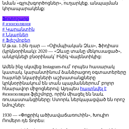
նման «գլուխգործոցներ», ուղարկեք. անպայման
կհրապարակենք:
Ֆոտոշարք
# изоизоляция
# Կարանտին
# Նկարներ
# Ֆլեշմոբեր
Մ.թ.ա. 1-ին դար — «Օլիմպիական Զևս», Ֆիդիաս
(կրկնօրինակ): 2020 — «Զևսը տանը մեկուսացած»,
անկրկնելի բնօրինակ՝ Ինիկ Վալենտիկից:
Ամեն ինչ սկսվեց Instagram-ում՝ որպես հասարակ
կատակ. կարանտինում ձանձրացող օգտատերերը
հայտնի նկարիչների աշխատանքները
կրկնօրինակում են տան պայմաններում՝ բոլոր
հնարավոր միջոցներով: Այդպես
հայտնվել է
#изоизоляция ֆլեշմոբը, որին միացել են նաև
ռուսաստանցիները: Ստորև ներկայացված են որոշ
նմուշներ:
1930 — «Փոքրիկ ածխավաճառուհին», Խուլիո
Ռոմերո դե Տորես: