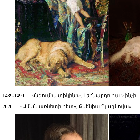
1489-1490 — Կնգումով տիկինը», Լեոնարդո դա Վինչի:
2020 — «Աման առնետի հետ», Քսենիա Գլադկովա»: