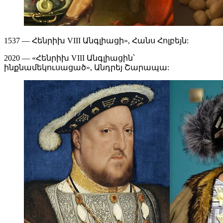
1537 — Հենրիխ VIII Անգլիացի», Հանս Հոլբեյն:
2020 — «Հենրիխ VIII Անգլիացին՝
ինքնամեկուսացած», Անդրեյ Շարապա: