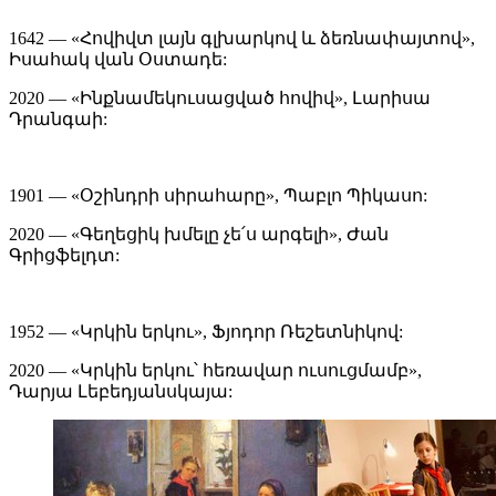
1642 — «Հովիվտ լայն գլխարկով և ձեռնափայտով»,
Իսահակ վան Օստադե:
2020 — «Ինքնամեկուսացված հովիվ», Լարիսա
Դրանգաի:
1901 — «Օշինդրի սիրահարը», Պաբլո Պիկասո:
2020 — «Գեղեցիկ խմելը չե՛ս արգելի», Ժան
Գրիցֆելդտ:
1952 — «Կրկին երկու», Ֆյոդոր Ռեշետնիկով:
2020 — «Կրկին երկու՝ հեռավար ուսուցմամբ»,
Դարյա Լեբեդյանսկայա: