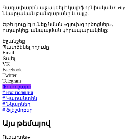
Գաղափարին աջակցել է կալիֆորնիական Getty
նկարչական թանգարանը և այլք:
Եթե դուք էլ ունեք նման «գլուխգործոցներ»,
ուղարկեք. անպայման կհրապարակենք:
Էջանշեք
Պատճենել հղումը
Email
Տպել
VK
Facebook
Twitter
Telegram
Ֆոտոշարք
# изоизоляция
# Կարանտին
# Նկարներ
# Ֆլեշմոբեր
Այս թեմայով
Ուցադրել