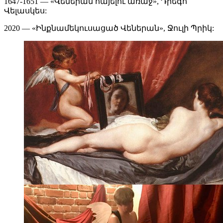
1647-1651 — «Վեներան հայելու առաջ», Դիեգո
Վելասկես:
2020 — «Ինքնամեկուսացած Վեներան», Ջուլի Պրիկ: