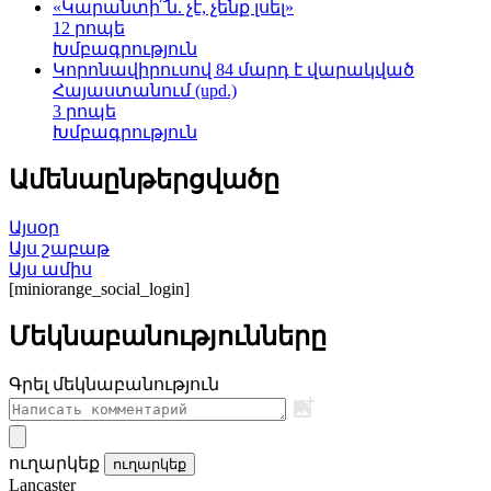
«Կարանտի՞ն. չէ, չենք լսել»
12 րոպե
Խմբագրություն
Կորոնավիրուսով 84 մարդ է վարակված
Հայաստանում (upd.)
3 րոպե
Խմբագրություն
Ամենաընթերցվածը
Այսօր
Այս շաբաթ
Այս ամիս
[miniorange_social_login]
Մեկնաբանությունները
Գրել մեկնաբանություն
ուղարկեք
ուղարկեք
Lancaster