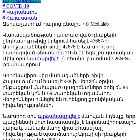
Նորություններ
# COVID-19
# Կարանտին
# Հայաստան
Ջերմաչափում՝ դպրոց գնալիս / © Medialab
Վարակվածության հաստատված դեպքերի
ընդհանուր թիվը երկրում հասել է 47667-ի:
Առողջացածների թիվը 42676 է: Նախորդ օրը
կատարված թեստերից 710-ն են եղել բացասական:
Մինչ օրս
կատարվել է
ընդհանուր առմամբ 266066
թեստավորում:
Կորոնավիրուսից մահացածների թիվը
Հայաստանում հասել է 938-ի: Վերջին օրվա
ընթացքում մահացած պացիենտները եղել են 83
տարեկան կին և 69 տարեկան տղամարդ:
Վերջիններս ունեցել են ուղեկցող քրոնիկական
հիվանդություններ։
Նախորդ օրն
արձանագրվել է
մահվան 1 դեպք, երբ
պացիենտի մոտ հաստատվել է կորոնավիրուսային
վարակ, սակայն մահը վրա է հասել այլ
հիվանդության պատճառով: Այդպիսի դեպքերի
ընդհանուր թիվը 288 է: