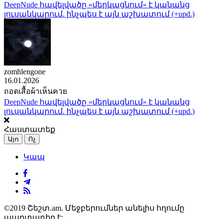
DeepNude հավելվածը «մերկացնում» է կանանց
լուսանկարում. ինչպես է այն աշխատում (+upd.)
zomhlengone
16.01.2026
ถอดเสื้อผ้าเห็นควย
DeepNude հավելվածը «մերկացնում» է կանանց
լուսանկարում. ինչպես է այն աշխատում (+upd.)
Հաստատեք
Այո
Ոչ
Կապ
©2019 Շեշտ.am. Մեջբերումներ անելիս հղումը
պարտադիր է: