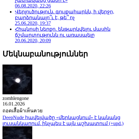
չափազանց ցածր է»
06.08.2020, 22:26
Վերլուծություն. գույքահարկն, ի վերջո,
բարձրանալո՞ւ է, թե՞ ոչ
25.06.2020, 19:37
Հիպնոսի ներքո. ենթարկվելու մասին
ճշմարտությունն ու առասպելը
20.06.2020, 20:09
Մեկնաբանություններ
zomhlengone
16.01.2026
ถอดเสื้อผ้าเห็นควย
DeepNude հավելվածը «մերկացնում» է կանանց
լուսանկարում. ինչպես է այն աշխատում (+upd.)