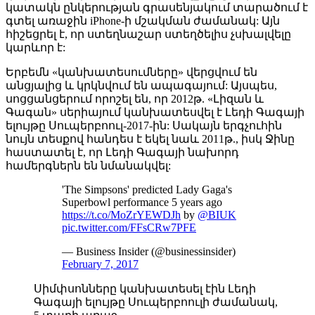
կատակն ընկերության գրասենյակում տարածում է
գտել առաջին iPhone-ի մշակման ժամանակ: Այն
հիշեցրել է, որ ստեղնաշար ստեղծելիս չսխալվելը
կարևոր է:
Երբեմն «կանխատեսումները» վերցվում են
անցյալից և կրկնվում են ապագայում: Այսպես,
սոցցանցերում որոշել են, որ 2012թ. «Լիզան և
Գագան» սերիայում կանխատեսվել է Լեդի Գագայի
ելույթը Սուպերբոուլ-2017-ին: Սակայն երգչուհին
նույն տեսքով հանդես է եկել նաև 2011թ., իսկ Ջինը
հաստատել է, որ Լեդի Գագայի նախորդ
համերգներն են նմանակվել:
'The Simpsons' predicted Lady Gaga's
Superbowl performance 5 years ago
https://t.co/MoZrYEWDJh
by
@BIUK
pic.twitter.com/FFsCRw7PFE
— Business Insider (@businessinsider)
February 7, 2017
Սիմփսոնները կանխատեսել էին Լեդի
Գագայի ելույթը Սուպերբոուլի ժամանակ,