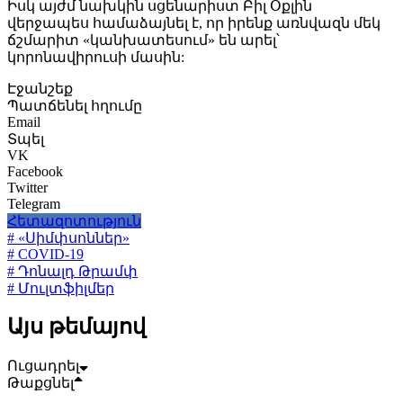
Իսկ այժմ նախկին սցենարիստ Բիլ Օքլին
վերջապես համաձայնել է, որ իրենք առնվազն մեկ
ճշմարիտ «կանխատեսում» են արել՝
կորոնավիրուսի մասին:
Էջանշեք
Պատճենել հղումը
Email
Տպել
VK
Facebook
Twitter
Telegram
Հետազոտություն
# «Սիմփսոններ»
# COVID-19
# Դոնալդ Թրամփ
# Մուլտֆիլմեր
Այս թեմայով
Ուցադրել
Թաքցնել