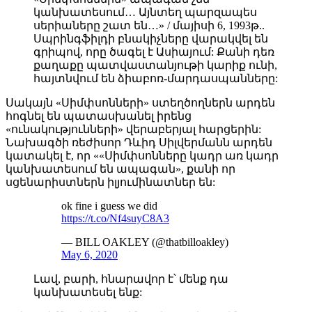
կանխատեսում… Այնտեղ պարզապես
սերիաները շատ են…» / մայիսի 6, 1993թ..
Սպրինգֆիլդի բնակիչները վարակվել են
գրիպով, որը ծագել է Ասիայում: Քանի դեռ
քաղաքը պատվաստանյութի կարիք ունի,
հայտնվում են ձիաբոռ-մարդասպանները:
Սակայն «Սիմփսոնների» ստեղծողներն արդեն
հոգնել են պատասխանել իրենց
«ունակությունների» վերաբերյալ հարցերին:
Նախագծի ռեժիսոր Դևիդ Սիլվերմանն արդեն
կատակել է, որ ««Սիմփսոնները կադր առ կադր
կանխատեսում են ապագան», քանի որ
սցենարիստներն իլյումինատներ են:
ok fine i guess we did
https://t.co/Nf4suyC8A3
— BILL OAKLEY (@thatbilloakley)
May 6, 2020
Լավ, բարի, հնարավոր է՝ մենք դա
կանխատեսել ենք: