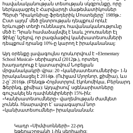
հավանականության տեսության սկզբունքը, որը
ներկայացրել է Հարվարդի մաթեմատիկոսներ
Պերսի Դիակոնիսը ֆրեդերիկ Մոստելերը՝ 1989թ.:
Ըստ այդմ՝ մեծ ընտրության դեպքում որևէ
երևույթի տեղի ունենալու հավանականությունը
մեծ է: Դրան համաձայնվել է նաև շոուռաներ Էլ
Ջինը՝ նշելով, որ բազմաթիվ կանխատեսումների
դեպքում դրանց 10%-ը կարող է իրականանալ:
Այդ օրենքը լավագույնս դրսևորվում է «Elementary
School Musical» սերիայում (2012թ.), որտեղ
խաղադրուք է կատարվում Նոբելյան
մրցանակակրի վրա: 20 «կանխատեսումներից» 1-ն
իրականացել է 2014թ. (Ուիլյամ Մյորնոր, քիմիա), ևս
2-ը՝ 2016թ. (Բենգթ Հոլմստրյոմ, էկոնոմիկա, Բերնարդ
Ֆերինգ, քիմիա): Այդպիսով՝ սցենարիստները
գուշակել են դափնեկիրների 15%-ին:
«Կանխատեսումները» վաղեմության ժամկետ
չունեն. հնարավոր է՝ ապագայում նոր
«կանխատեսումներ» իրականանան:
Կադր «Սիմփսոնների» 22-րդ
եթերաշրջանի 1-ին սերիայից: