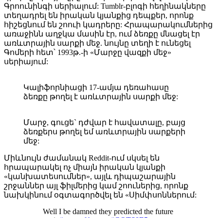
Գրոունինգի սերիալում: Tumblr-բլոգի հեղինակները
տեղադրել են իրական կյանքից դեպքեր, որոնք
հիշեցնում են շոուի կադրերը: Հրապարակումներից
առաջինն աղջկա մասին էր, ում ձեռքը մնացել էր
առևտրային սարքի մեջ. նույնը տեղի է ունեցել
Գոմերի հետ՝ 1993թ.-ի «Մարջը վազքի մեջ»
սերիայում:
Կալիֆորնիացի 17-ամյա դեռահասը
ձեռքը թողել է առևտրային սարքի մեջ:
Մարջ, գուցե` դժվար է հավատալը, բայց
ձեռքերս թողել եմ առևտրային սարքերի
մեջ:
Միևնույն ժամանակ Reddit-ում սկսել են
հրապարակել ոչ միայն իրական կյանքի
«կանխատեսումներ», այլև դիպաշարային
շրջաններ այլ ֆիլմերից կամ շոուներից, որոնք
նախկինում օգտագործվել են «Սիմփսոններում:
Well I be damned they predicted the future