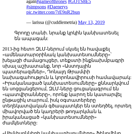
again
#gameofthrones
#GOTS8E5
#simpsons
#Daenerys
pic.twitter.com/7rE9nR2bun
— larissa (@cuddlemetria)
May 13, 2019
Գրողը տանի. նրանք կրկին կանխատեսել
են ապագան:
2013-ից հետո ԶԼՄ-ներում սկսել են հավաքել
«ամենատարօրինակ կանխատեսումները»՝
խելացի ժամացույցեր, տեքստի ինքնախմբագրի
սխալ աշխատանք, նոր «Աստղային
պատերազմներ», Դոնալդ Թրամփի
նախագահություն և կորոնավիրուսի համավարակ:
«Իրականացած կանխատեսումները» քննարկվում
են սոցցանցերում, ԶԼՄ-ները ցուցակագրում են
«պատվիրանները», որոնք կարող են կատարվել
ընթացիկ տարում, իսկ օգտատերերը
տեղեկատվական գծապատկեր են ստեղծել, որտեղ
միավորված են կադրերի թողարկման և
իրականացած «կանխատեսումների»
ժամկետները:
«Սիմփսոնների կանխատեսումները» ֆենոմենը