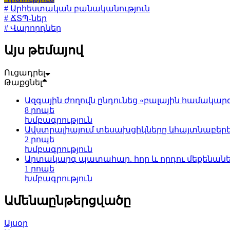
# Արհեստական բանականություն
# ՃՏՊ-ներ
# Վարորդներ
Այս թեմայով
Ուցադրել
Թաքցնել
Ազգային ժողովն ընդունեց «բալային համակա
8 րոպե
Խմբագրություն
Ավստրալիայում տեսախցիկները կհայտնաբերե
2 րոպե
Խմբագրություն
Արտակարգ պատահար. հոր և որդու մեքենանե
1 րոպե
Խմբագրություն
Ամենաընթերցվածը
Այսօր