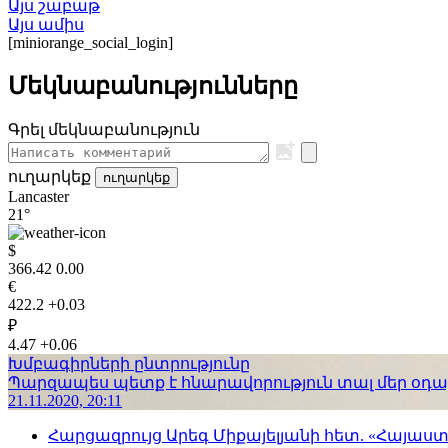
Այս շաբաթ
Այս ամիս
[miniorange_social_login]
Մեկնաբանությունները
Գրել մեկնաբանություն
ուղարկեք
ուղարկեք
Lancaster
21°
$
366.42
0.00
€
422.2
+0.03
₽
4.47
+0.06
Խմբագիրների ընտրությունը
Պարզապես պետք է հնարավորություն տալ մեր օդաչո
21.11.2020, 20:11
Հարցազրույց Արեգ Միքայելյանի հետ. «Հայա