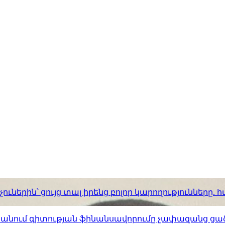
ւներին՝ ցույց տալ իրենց բոլոր կարողությունները
ստանում գիտության ֆինանսավորումը չափազանց ցած