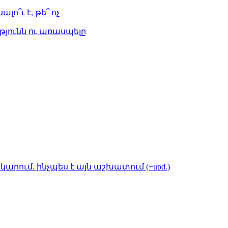
լո՞ւ է, թե՞ ոչ
թյունն ու առասպելը
կարում. ինչպես է այն աշխատում (+upd.)