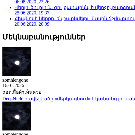
06.08.2020, 22:26
Վերլուծություն. գույքահարկն, ի վերջո, բարձրանա
25.06.2020, 19:37
Հիպնոսի ներքո. ենթարկվելու մասին ճշմարտու
20.06.2020, 20:09
Մեկնաբանություններ
zomhlengone
16.01.2026
ถอดเสื้อผ้าเห็นควย
DeepNude հավելվածը «մերկացնում» է կանանց լուսան
zomhlengone