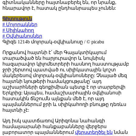
գիտնականները հայտնաբերել են, որ նրանք,
հնարավոր է, հատակ ընդհանրապես չունեն:
Գիտություն
# Մոլորակներ
# Սիլիկահող
# Օվկիանոսներ
Գլիզե 1214b մոլորակ-օվկիանոսը / © picabu
Որքանով հայտնի է՝ մեր Գալակտիկայում
տարածված են հարյուրավոր և նույնիսկ
հազարավոր կիլոմետրերի հասնող հաստությամբ
ջրի շերտով պատված ու սիլիկատային կոշտ
մակերեսով մոլորակ-օվկիանոսները: Չնայած մեզ
հայտնի նյութերի համակցությանը՝ այդ
աշխարհների գեոքիմիան պետք է որ տարբերվի
Երկրից: Այսպես, համաշխարհային օվկիանոսի
հատակին ճնշումն այնքան մեծ է, որ այդ
պայմաններում ջրի և սիլիկահողի բնույթը դեռևս
հայտնի չէ:
Այդ իսկ պատճառով Արիզոնա նահանգի
համալսարանի հանքաբանները վերջերս
լաբորատոր պայմաններում
վերստեղծել են
նման