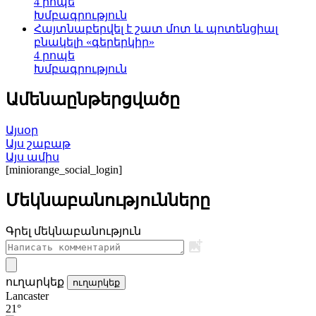
4 րոպե
Խմբագրություն
Հայտնաբերվել է շատ մոտ և պոտենցիալ
բնակելի «գերերկիր»
4 րոպե
Խմբագրություն
Ամենաընթերցվածը
Այսօր
Այս շաբաթ
Այս ամիս
[miniorange_social_login]
Մեկնաբանությունները
Գրել մեկնաբանություն
ուղարկեք
ուղարկեք
Lancaster
21°