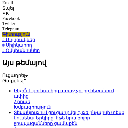
Email
Տպել
VK
Facebook
Twitter
Telegram
Գիտություն
# Մոլորակներ
# Սիլիկահող
# Օվկիանոսներ
Այս թեմայով
Ուցադրել
Թաքցնել
Ինչո՞ւ է ցունամիից առաջ ջուրը հեռանում
ափից
2 րոպե
Խմբագրություն
Տեսանյութում ցուցադրվել է, թե ինչպիսի տեսք
կունենա Երկիրը, եթե նրա բոլոր
ջրավազանները ցամաքեն