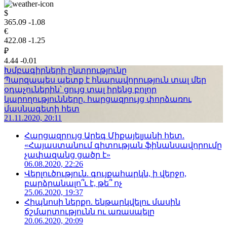
$
365.09
-1.08
€
422.08
-1.25
₽
4.44
-0.01
Խմբագիրների ընտրությունը
Պարզապես պետք է հնարավորություն տալ մեր
օդաչուներին՝ ցույց տալ իրենց բոլոր
կարողությունները. հարցազրույց փորձառու
մասնագետի հետ
21.11.2020, 20:11
Հարցազրույց Արեգ Միքայելյանի հետ.
«Հայաստանում գիտության ֆինանսավորումը
չափազանց ցածր է»
06.08.2020, 22:26
Վերլուծություն. գույքահարկն, ի վերջո,
բարձրանալո՞ւ է, թե՞ ոչ
25.06.2020, 19:37
Հիպնոսի ներքո. ենթարկվելու մասին
ճշմարտությունն ու առասպելը
20.06.2020, 20:09