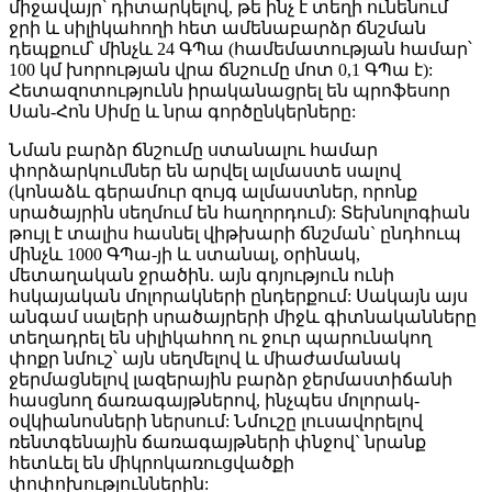
միջավայր՝ դիտարկելով, թե ինչ է տեղի ունենում
ջրի և սիլիկահողի հետ ամենաբարձր ճնշման
դեպքում՝ մինչև 24 ԳՊա (համեմատության համար՝
100 կմ խորության վրա ճնշումը մոտ 0,1 ԳՊա է):
Հետազոտությունն իրականացրել են պրոֆեսոր
Սան-Հոն Սիմը և նրա գործընկերները:
Նման բարձր ճնշումը ստանալու համար
փորձարկումներ են արվել ալմաստե սալով
(կոնաձև գերամուր զույգ ալմաստներ, որոնք
սրածայրին սեղմում են հաղորդում): Տեխնոլոգիան
թույլ է տալիս հասնել վիթխարի ճնշման` ընդհուպ
մինչև 1000 ԳՊա-յի և ստանալ, օրինակ,
մետաղական ջրածին. այն գոյություն ունի
հսկայական մոլորակների ընդերքում: Սակայն այս
անգամ սալերի սրածայրերի միջև գիտնականները
տեղադրել են սիլիկահող ու ջուր պարունակող
փոքր նմուշ՝ այն սեղմելով և միաժամանակ
ջերմացնելով լազերային բարձր ջերմաստիճանի
հասցնող ճառագայթներով, ինչպես մոլորակ-
օվկիանոսների ներսում: Նմուշը լուսավորելով
ռենտգենային ճառագայթների փնջով` նրանք
հետևել են միկրոկառուցվածքի
փոփոխություններին: