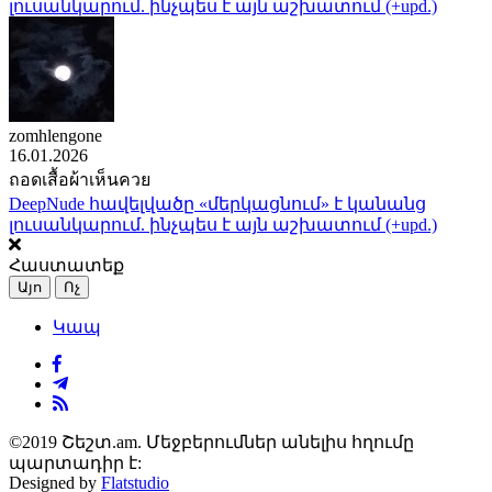
լուսանկարում. ինչպես է այն աշխատում (+upd.)
zomhlengone
16.01.2026
ถอดเสื้อผ้าเห็นควย
DeepNude հավելվածը «մերկացնում» է կանանց
լուսանկարում. ինչպես է այն աշխատում (+upd.)
Հաստատեք
Այո
Ոչ
Կապ
©2019 Շեշտ.am. Մեջբերումներ անելիս հղումը
պարտադիր է:
Designed by
Flatstudio