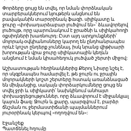
Փորձերը ցույց են տվել, որ նման փորձնական
տարբերակներում նյութերն անցնում են
բավականին տարօրինակ ֆազի. սիլիկատը և
ջուրը «փոխադարձաբար լուծվում են»՝ ձևավորելով
լուծույթ, որը պարունակում է ջրածնի և սիլիկահողի
օքսիդների խառնուրդ: Ըստ այդ արդյունքների՝
մոլորակ-օվկիանոսները կարող են ընդհանրապես
որևէ կոշտ ընդերք չունենալ, իսկ նրանց վիթխարի
խորության վրա ջուրը սիլիկատային կեղևն
անցնում է նման կիսահեղուկ լուծված շերտի միջով:
Աշխատության հեղինակներից Քերոլ Նիսրը նշել է,
որ սկզբնապես համարվել է, թե ջուրն ու ջրային
մոլորակների կոշտ շերտերը հստակ առանձնացած
են միմյանցից, սակայն փորձարկումները ցույց են
տվել ջրի և սիլիկատի՝ նախկինում անհայտ
փոխազդեցություններ, որը ձևավորում է միջանկյալ
կայուն ֆազ: Ջուրն և քարը, պարզվում է, բարձր
ճնշման ու ջերմաստիճանի պայմաններում
յուրօրինակ կերպով «ողողվում են»:
Էջանշեք
Պատճենել հղումը