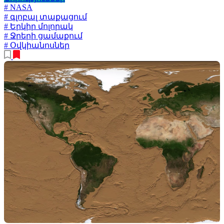
# NASA
# գլոբալ տաքացում
# Երկիր մոլորակ
# Ջրերի ցամաքում
# Օվկիանոսներ