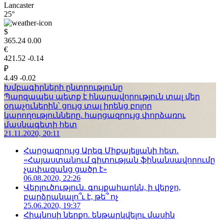
Lancaster
25°
$
365.24
0.00
€
421.52
-0.14
₽
4.49
-0.02
Խմբագիրների ընտրությունը
Պարզապես պետք է հնարավորություն տալ մեր
օդաչուներին՝ ցույց տալ իրենց բոլոր
կարողությունները. հարցազրույց փորձառու
մասնագետի հետ
21.11.2020, 20:11
Հարցազրույց Արեգ Միքայելյանի հետ.
«Հայաստանում գիտության ֆինանսավորումը
չափազանց ցածր է»
06.08.2020, 22:26
Վերլուծություն. գույքահարկն, ի վերջո,
բարձրանալո՞ւ է, թե՞ ոչ
25.06.2020, 19:37
Հիպնոսի ներքո. ենթարկվելու մասին