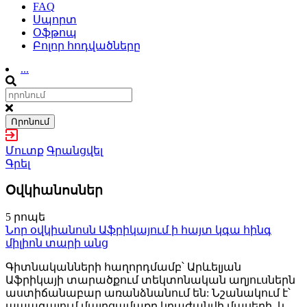
FAQ
Սպորտ
Օֆթոպ
Բոլոր հոդվածները
...
Որոնում
Մուտք
Գրանցվել
Գրել
Օվկիանոսներ
5 րոպե
Նոր օվկիանոսն Աֆրիկայում ի հայտ կգա հինգ
միլիոն տարի անց
Գիտնականների հաղորդմամբ՝ Արևելյան
Աֆրիկայի տարածքում տեկտոնական աղյուսներն
աստիճանաբար առանձնանում են: Նշանակում է՝
ապագայում մայրցամաքը կբաժանվի մասերի, և