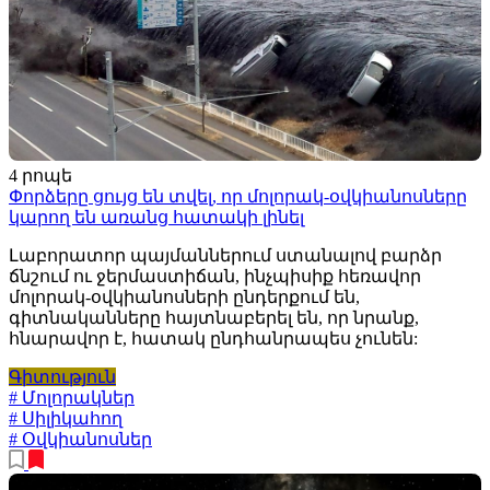
4 րոպե
Փորձերը ցույց են տվել, որ մոլորակ-օվկիանոսները
կարող են առանց հատակի լինել
Լաբորատոր պայմաններում ստանալով բարձր
ճնշում ու ջերմաստիճան, ինչպիսիք հեռավոր
մոլորակ-օվկիանոսների ընդերքում են,
գիտնականները հայտնաբերել են, որ նրանք,
հնարավոր է, հատակ ընդհանրապես չունեն:
Գիտություն
# Մոլորակներ
# Սիլիկահող
# Օվկիանոսներ