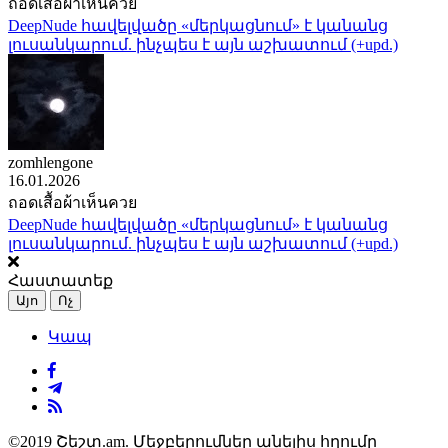
ถอดเสื้อผ้าเห็นควย
DeepNude հավելվածը «մերկացնում» է կանանց
լուսանկարում. ինչպես է այն աշխատում (+upd.)
zomhlengone
16.01.2026
ถอดเสื้อผ้าเห็นควย
DeepNude հավելվածը «մերկացնում» է կանանց
լուսանկարում. ինչպես է այն աշխատում (+upd.)
Հաստատեք
Այո
Ոչ
Կապ
©2019 Շեշտ.am. Մեջբերումներ անելիս հղումը