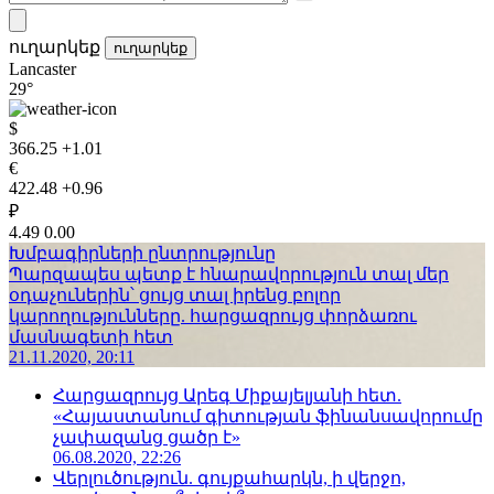
ուղարկեք
ուղարկեք
Lancaster
29°
$
366.25
+1.01
€
422.48
+0.96
₽
4.49
0.00
Խմբագիրների ընտրությունը
Պարզապես պետք է հնարավորություն տալ մեր
օդաչուներին՝ ցույց տալ իրենց բոլոր
կարողությունները. հարցազրույց փորձառու
մասնագետի հետ
21.11.2020, 20:11
Հարցազրույց Արեգ Միքայելյանի հետ.
«Հայաստանում գիտության ֆինանսավորումը
չափազանց ցածր է»
06.08.2020, 22:26
Վերլուծություն. գույքահարկն, ի վերջո,