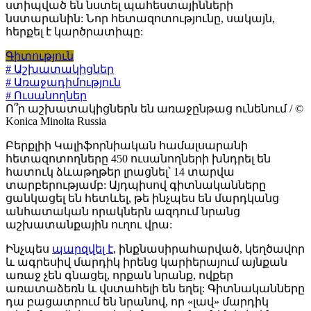
ստիպված են նստել պահեստայինների
նստարանին: Նոր հետազոտությունը, սակայն,
հերքել է կարծրատիպը:
Գիտություն
# Աշխատակիցներ
# Առաջադիմություն
# Ուսանողներ
Ո՞ր աշխատակիցներն են առաջընթաց ունենում / ©
Konica Minolta Russia
Բերքլիի Կալիֆորնիական համալսարանի
հետազոտողները 450 ուսանողների խնդրել են
հատուկ ձևաթղթեր լրացնել՝ 14 տարվա
տարբերությամբ: Այդպիսով գիտնականները
ցանկացել են հետևել, թե ինչպես են մարդկանց
անհատական որակներն ազդում նրանց
աշխատանքային ուղու վրա:
Ինչպես
պարզվել է
, ինքնասիրահարված, կեղծավոր
և ագրեսիվ մարդիկ իրենց կարիերայում այնքան
առաջ չեն գնացել, որքան նրանք, ովքեր
առատաձեռն և վստահելի են եղել: Գիտնականները
դա բացատրում են նրանով, որ «լավ» մարդիկ