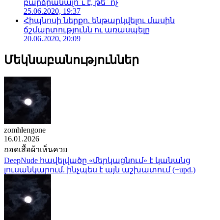
բարձրանալո՞ւ է, թե՞ ոչ
25.06.2020, 19:37
Հիպնոսի ներքո. ենթարկվելու մասին
ճշմարտությունն ու առասպելը
20.06.2020, 20:09
Մեկնաբանություններ
zomhlengone
16.01.2026
ถอดเสื้อผ้าเห็นควย
DeepNude հավելվածը «մերկացնում» է կանանց
լուսանկարում. ինչպես է այն աշխատում (+upd.)