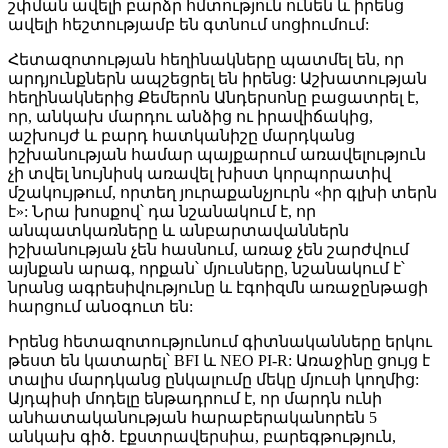
շփման ավելի բարձր հմտություն ունեն և իրենց
ավելի հեշտությամբ են գտնում սոցիումում:
Հետազոտության հեղինակները պատմել են, որ
արդյունքներն ապշեցրել են իրենց: Աշխատության
հեղինակներից Քեմերոն Անդերսոնը բացատրել է,
որ, անկախ մարդու անձից ու իրավիճակից,
աշխույժ և բարդ հատկանիշը մարդկանց
իշխանության համար պայքարում առավելություն
չի տվել նույնիսկ առավել խիստ կորպորատիվ
մշակույթում, որտեղ յուրաքանչյուրն «իր գլխի տերն
է»: Նրա խոսքով՝ դա նշանակում է, որ
անպատկառները և անբարտավաններն
իշխանության չեն հասնում, առաջ չեն շարժվում
այնքան արագ, որքան՝ մյուսները, նշանակում է՝
նրանց ագրեսիվությունը և էգոիզմն առաջընթացի
հարցում անօգուտ են:
Իրենց հետազոտությունում գիտնականները երկու
թեստ են կատարել՝ BFI և NEO PI-R: Առաջինը ցույց է
տալիս մարդկանց ընկալումը մեկը մյուսի կողմից:
Այդպիսի մոդելը ենթադրում է, որ մարդն ունի
անհատականության հարաբերականորեն 5
անկախ գիծ. էքստրավերսիա, բարեգթություն,