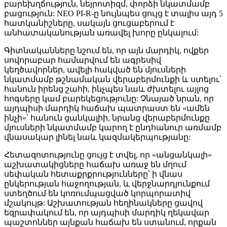
բարեխղճություն, նեյրոտիզմ, փորձի նկատմամբ
բացություն: NEO PI-R-ը նույնպես ցույց է տալիս այդ 5
հատկանիշները, սակայն ցուցաբերում է
անհատականության առավել խորը ընկալում:
Գիտնականները նշում են, որ այն մարդիկ, ովքեր
սովորաբար համարվում են ագրեսիվ
կեղծավորներ, ավելի հակված են մյուսների
նկատմամբ թշնամական վերաբերմունքի և ստելու՝
հանուն իրենց շահի, ինչպես նաև ժխտելու այլոց
հոգսերը կամ բարեկեցությունը: Չնայած նրան, որ
այդպիսի մարդիկ հաճախ պատրաստ են «ամեն
ինչի»՝ հանուն ցանկալիի, նրանց վերաբերմունքը
մյուսների նկատմամբ կարող է ընդհանուր առմամբ
վնասակար լինել նաև կազմակերպությանը:
Հետազոտությունը ցույց է տվել, որ «անցանկալի»
աշխատակիցները հաճախ առաջ են մղում
սեփական հետաքրքրությունները՝ ի վնաս
ընկերության հաջողության, և վերջնարդյունքում
ստեղծում են կոռումպացված կորպորատիվ
մշակույթ: Աշխատության հեղինակները ցավով
եզրափակում են, որ այդպիսի մարդիկ ղեկավար
պաշտոններ այնքան հաճախ են ստանում, որքան