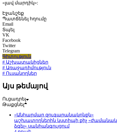
«լավ մարդիկ»:
Էջանշեք
Պատճենել հղումը
Email
Տպել
VK
Facebook
Twitter
Telegram
Գիտություն
# Աշխատակիցներ
# Առաջադիմություն
# Ուսանողներ
Այս թեմայով
Ուցադրել
Թաքցնել
«Անհարմար զուգարանակոնքն»
աշխատողներին կստիպի քիչ «ժամանակ
ձգել» սանհանգույցում
4 րոպե