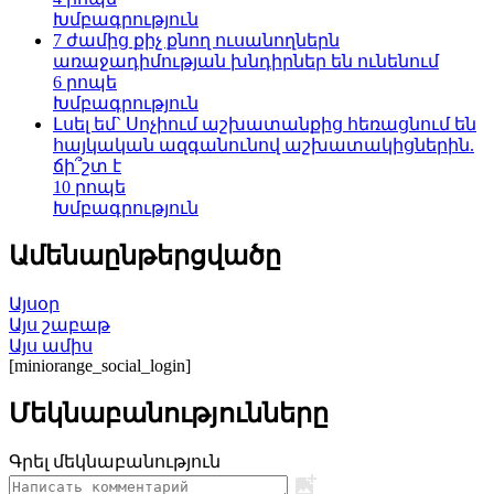
Խմբագրություն
7 ժամից քիչ քնող ուսանողներն
առաջադիմության խնդիրներ են ունենում
6 րոպե
Խմբագրություն
Լսել եմ` Սոչիում աշխատանքից հեռացնում են
հայկական ազգանունով աշխատակիցներին.
ճի՞շտ է
10 րոպե
Խմբագրություն
Ամենաընթերցվածը
Այսօր
Այս շաբաթ
Այս ամիս
[miniorange_social_login]
Մեկնաբանությունները
Գրել մեկնաբանություն