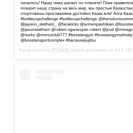
началось! Наша тема шагает по планете! Пока правител
позорит нашу страну на весь мир, мы простые Казахста
спортсмены,прославляем достойно Казак ели! Алга Каза
#bottlecupchallenge #bottlecupchallenge @thenotoriousm
@jayson_stetham_ @farakicks @armenpashikian @bosst
@jasonstatham @robert.oganesyan robert @jcvd @mma
@nurkz @morozclub777 #bosstangym #bosstangymalmaty
@bosstansportcomplex #becausejiujitsu
A post shared by
PYTHON
(@karo_pashikyan) on
Jul 2, 2019 