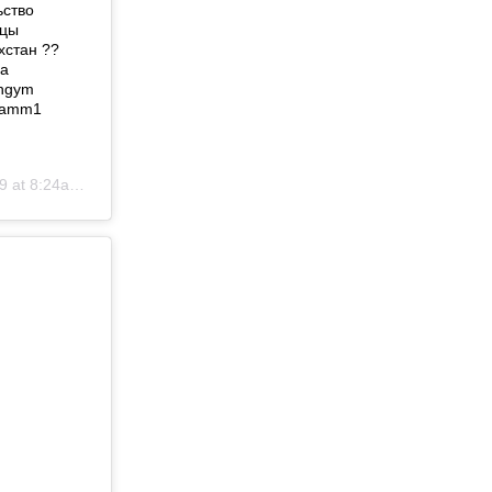
ьство
нцы
хстан ??
ma
angym
gramm1
at 8:24am PDT