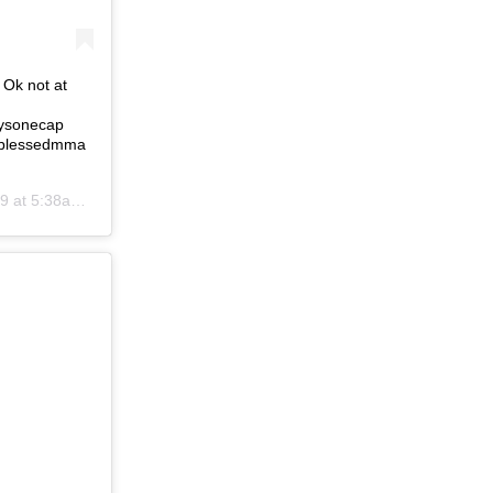
Ok not at
uysonecap
 @blessedmma
t 5:38am PDT