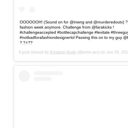
OOOOOOH! (Sound on for @inwng and @murderedoutx) ? 
fashion week anymore. Challenge from @farakicks !
#challengeaccepted #bottlecapchallenge #levitate #threeg
#notbadforafashiondesignerlol Passing this on to my guy
? ?⚡️??
A post shared by
Errolson Hugh
(@erlsn.acr) on
Jun 26, 2019 a