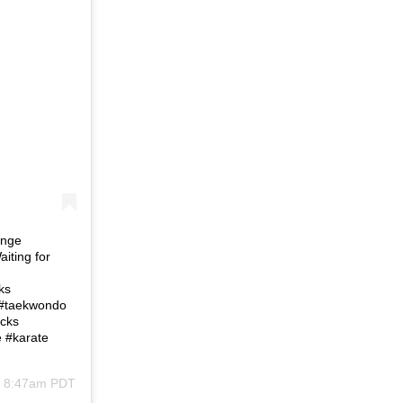
enge
ting for
 ⠀ ⠀ ⠀ ⠀⠀ ⠀
ks
 #taekwondo
icks
 #karate
t 8:47am PDT