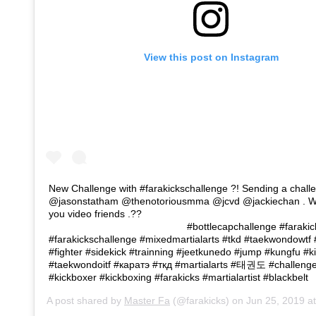
View this post on Instagram
New Challenge with #farakickschallenge ?! Sending a chall
@jasonstatham @thenotoriousmma @jcvd @jackiechan . Wai
you video friends .?? ⠀ ⠀ ⠀ ⠀ ⠀ ⠀ ⠀ ⠀ ⠀ ⠀ ⠀ ⠀ ⠀ ⠀ ⠀ ⠀ ⠀
⠀ ⠀ ⠀ ⠀ ⠀ ⠀ ⠀ ⠀ ⠀ ⠀ ⠀ ⠀ ⠀ ⠀ #bottlecapchallenge #farakic
#farakickschallenge #mixedmartialarts #tkd #taekwondowtf
#fighter #sidekick #trainning #jeetkunedo #jump #kungfu #k
#taekwondoitf #каратэ #ткд #martialarts #태권도 #challenge
#kickboxer #kickboxing #farakicks #martialartist #blackbelt
A post shared by
Master Fa
(@farakicks) on
Jun 25, 2019 a