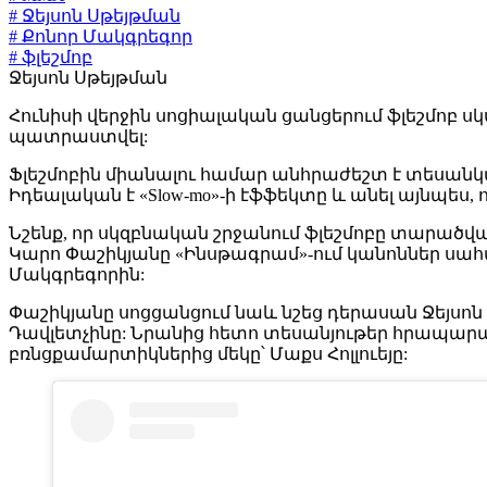
# Ջեյսոն Սթեյթման
# Քոնոր Մակգրեգոր
# ֆլեշմոբ
Ջեյսոն Սթեյթման
Հունիսի վերջին սոցիալական ցանցերում ֆլեշմոբ ս
պատրաստվել:
Ֆլեշմոբին միանալու համար անհրաժեշտ է տեսանկ
Իդեալական է «Slow-mo»-ի էֆֆեկտը և անել այնպես, 
Նշենք, որ սկզբնական շրջանում ֆլեշմոբը տարածվ
Կարո Փաշիկյանը «Ինսթագրամ»-ում կանոններ սահ
Մակգրեգորին:
Փաշիկյանը սոցցանցում նաև նշեց դերասան Ջեյսո
Դավլետչինը: Նրանից հետո տեսանյութեր հրապարակ
բռնցքամարտիկներից մեկը՝ Մաքս Հոլլուեյը: