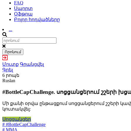
FAQ
Սպորտ
Օֆթոպ
Բոլոր հոդվածները
...
Որոնում
Մուտք
Գրանցվել
Գրել
6 րոպե
Ruslan
#BottleCapChallenge. սոցցանցերում շշերի 
Մի քանի օրվա ընթացքում սոցցանցերում շշերի կ
կուտակվել:
Սոցցանցեր
# #BottleCapChallenge
# MMA