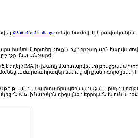
կսվեց
#BottleCapChallenge
անվանումով: Այն բավականին 
արահանում, որտեղ դուք ոտքի շրջադարձ հարվածով 
որ շիշը մնա անշարժ:
ած է եղել MMA-ի (խառը մարտարվեստ) բռնցքամարտիկ
մանեց և մարտահրավեր նետեց մի քանի գործընկերն
ն Սթեյթմանին: Մարտահրավերն առաջինն ընդունեց թ
եցին Nike-ի նախկին դիզայներ Էրրոլսոն Խյուն և 