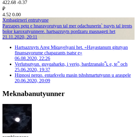
422.68
-0.37
₽
4.52
0.00
Xmbagirneri entrutyune
Parzapes petq e hnaravorutyun tal mer odachunerin՝ tsuyts tal irents
bolor karoxutyunnere. hartsazruyts pordzaru masnageti het
21.11.2020, 20:11
Hartsazruyts Areg Miqayelyani het. «Hayastanum gitutyan
finansavorume chapazants tsatsr e»
06.08.2020, 22:26
Verlutsutyun. guyqaharkn, i verjo, bardzranalo՞ւ e, te՞ och
25.06.2020, 19:37
Hipnosi nerqo. entarkvelu masin tshshmartutyunn u araspele
20.06.2020, 20:09
Meknabanutyunner