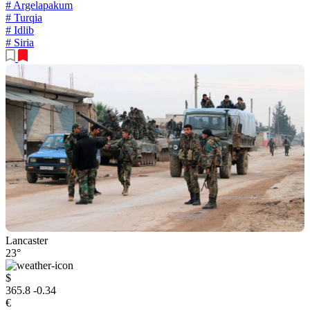
# Argelapakum
# Turqia
# Idlib
# Siria
Lancaster
23°
$
365.8
-0.34
€