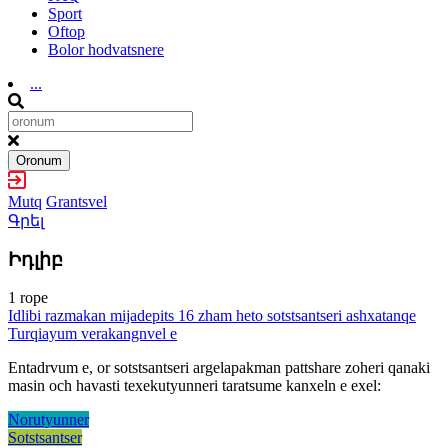
Sport
Oftop
Bolor hodvatsnere
...
Oronum
Mutq
Grantsvel
Գրել
Իդլիբ
1 rope
Idlibi razmakan mijadepits 16 zham heto sotstsantseri ashxatanqe
Turqiayum verakangnvel e
Entadrvum e, or sotstsantseri argelapakman pattshare zoheri qanaki
masin och havasti texekutyunneri taratsume kanxeln e exel:
Norutyunner
Sotstsantser