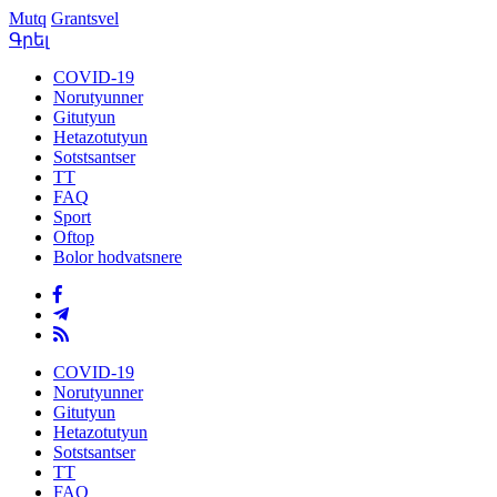
Mutq
Grantsvel
Գրել
COVID-19
Norutyunner
Gitutyun
Hetazotutyun
Sotstsantser
TT
FAQ
Sport
Oftop
Bolor hodvatsnere
COVID-19
Norutyunner
Gitutyun
Hetazotutyun
Sotstsantser
TT
FAQ