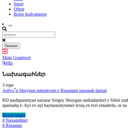
Sport
Oftop
Bolor hodvatsnere
...
Oronum
Mutq
Grantsvel
Գրել
Նախագահներ
3 rope
Ardyo՞q Shoygun patrastvum e Rusastani naxagah darnal
RD pashtpanutyan naxarar Sergey Shoygun andradardzel e Sibiri xndri
sparnaliq e: Ays ev ayl haytararutyunner texiq en tvel entadrelu, or 
Norutyunner
# Naxagahner
# Rusastan