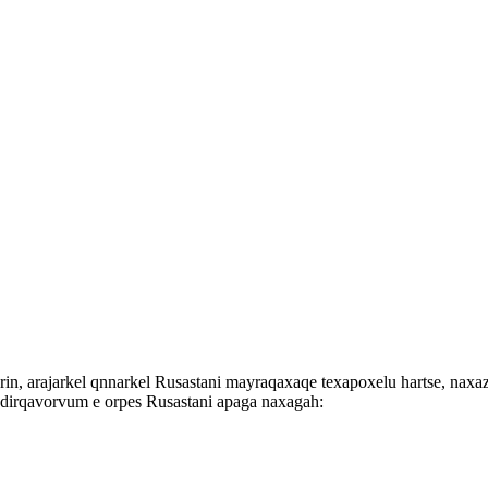
n, arajarkel qnnarkel Rusastani mayraqaxaqe texapoxelu hartse, naxazg
na dirqavorvum e orpes Rusastani apaga naxagah: