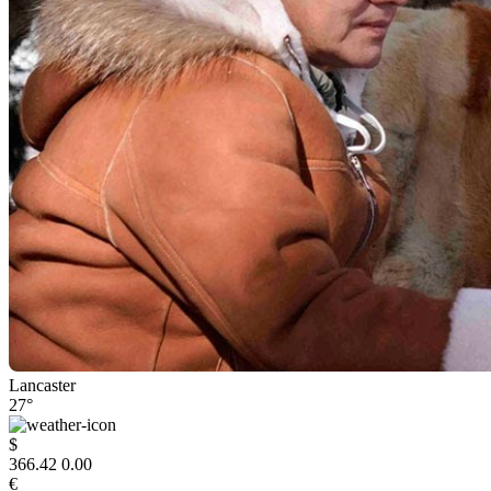
Lancaster
27°
$
366.42
0.00
€