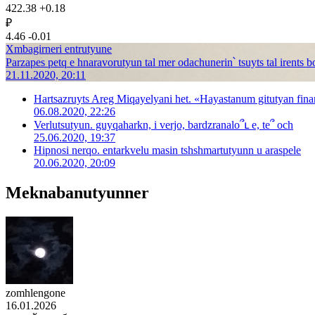
422.38
+0.18
₽
4.46
-0.01
Xmbagirneri entrutyune
Parzapes petq e hnaravorutyun tal mer odachunerin՝ tsuyts tal irents 
21.11.2020, 20:11
Hartsazruyts Areg Miqayelyani het. «Hayastanum gitutyan fina
06.08.2020, 22:26
Verlutsutyun. guyqaharkn, i verjo, bardzranalo՞ւ e, te՞ och
25.06.2020, 19:37
Hipnosi nerqo. entarkvelu masin tshshmartutyunn u araspele
20.06.2020, 20:09
Meknabanutyunner
zomhlengone
16.01.2026