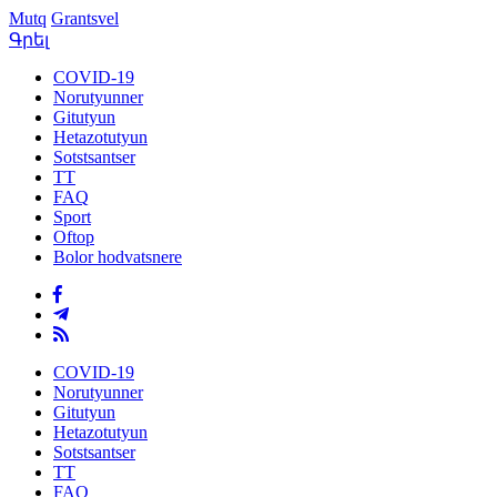
Mutq
Grantsvel
Գրել
COVID-19
Norutyunner
Gitutyun
Hetazotutyun
Sotstsantser
TT
FAQ
Sport
Oftop
Bolor hodvatsnere
COVID-19
Norutyunner
Gitutyun
Hetazotutyun
Sotstsantser
TT
FAQ