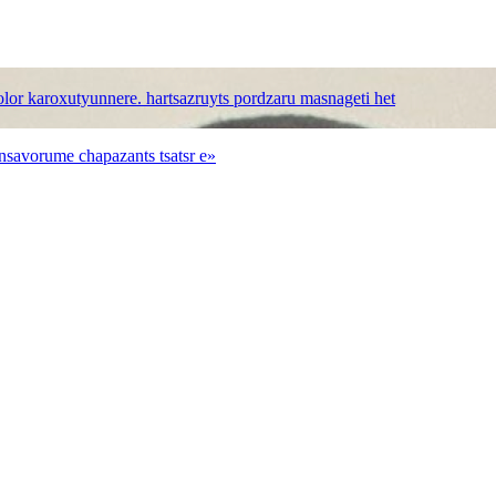
bolor karoxutyunnere. hartsazruyts pordzaru masnageti het
nsavorume chapazants tsatsr e»