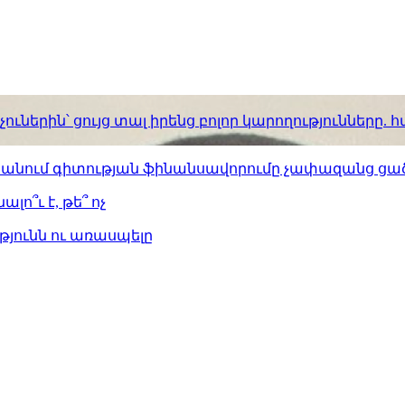
ւներին՝ ցույց տալ իրենց բոլոր կարողությունները
ստանում գիտության ֆինանսավորումը չափազանց ցած
լո՞ւ է, թե՞ ոչ
թյունն ու առասպելը