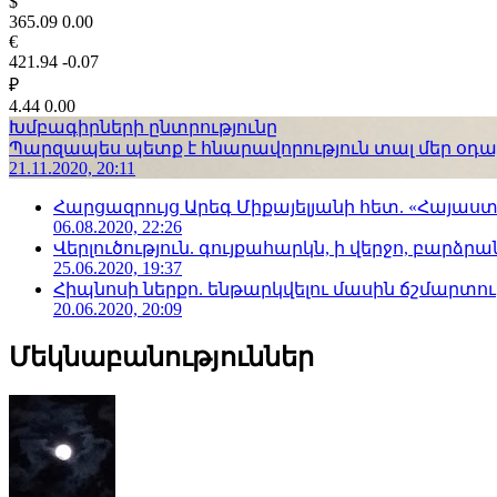
$
365.09
0.00
€
421.94
-0.07
₽
4.44
0.00
Խմբագիրների ընտրությունը
Պարզապես պետք է հնարավորություն տալ մեր օդաչո
21.11.2020, 20:11
Հարցազրույց Արեգ Միքայելյանի հետ. «Հայա
06.08.2020, 22:26
Վերլուծություն. գույքահարկն, ի վերջո, բարձրանա
25.06.2020, 19:37
Հիպնոսի ներքո. ենթարկվելու մասին ճշմարտու
20.06.2020, 20:09
Մեկնաբանություններ