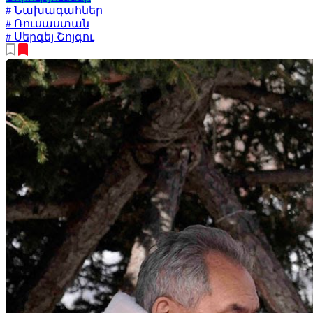
# Նախագահներ
# Ռուսաստան
# Սերգեյ Շոյգու