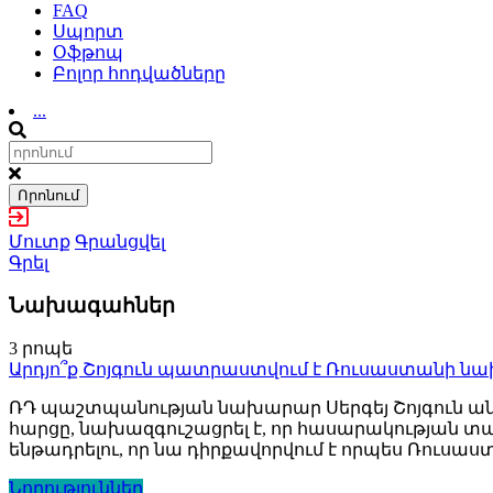
FAQ
Սպորտ
Օֆթոպ
Բոլոր հոդվածները
...
Որոնում
Մուտք
Գրանցվել
Գրել
Նախագահներ
3 րոպե
Արդյո՞ք Շոյգուն պատրաստվում է Ռուսաստանի ն
ՌԴ պաշտպանության նախարար Սերգեյ Շոյգուն ան
հարցը, նախազգուշացրել է, որ հասարակության տար
ենթադրելու, որ նա դիրքավորվում է որպես Ռու
Նորություններ