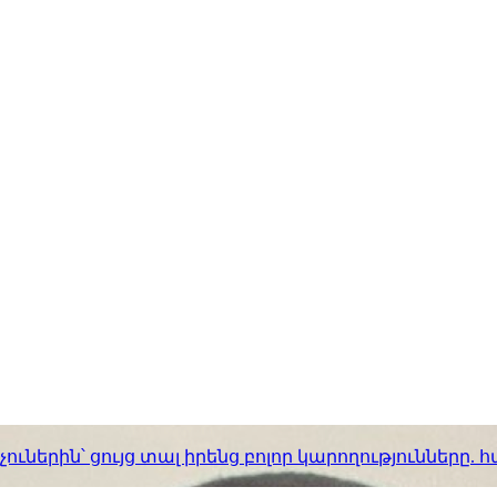
ւներին՝ ցույց տալ իրենց բոլոր կարողությունները