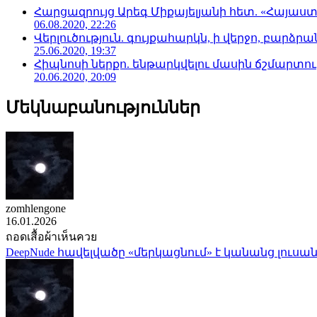
Հարցազրույց Արեգ Միքայելյանի հետ. «Հայա
06.08.2020, 22:26
Վերլուծություն. գույքահարկն, ի վերջո, բարձրանա
25.06.2020, 19:37
Հիպնոսի ներքո. ենթարկվելու մասին ճշմարտու
20.06.2020, 20:09
Մեկնաբանություններ
zomhlengone
16.01.2026
ถอดเสื้อผ้าเห็นควย
DeepNude հավելվածը «մերկացնում» է կանանց լուսան