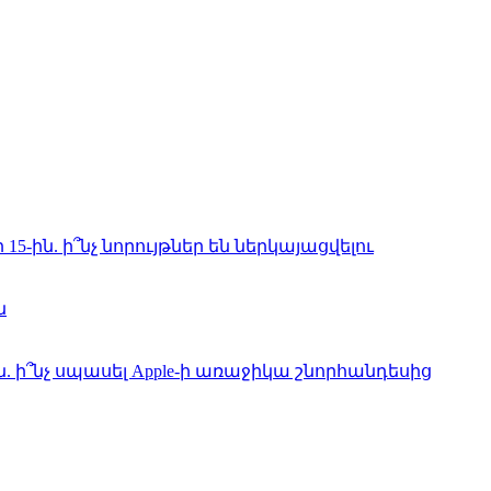
5-ին. ի՞նչ նորույթներ են ներկայացվելու
ն
լն. ի՞նչ սպասել Apple-ի առաջիկա շնորհանդեսից