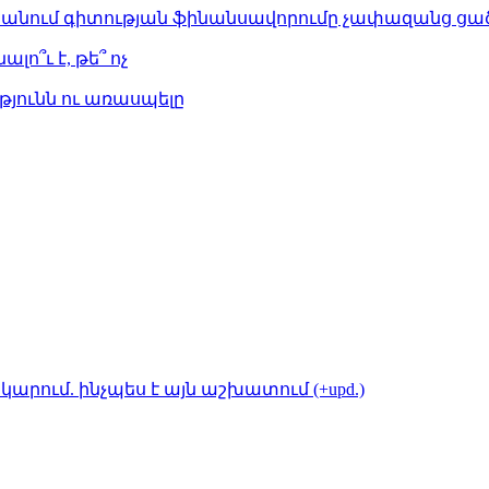
ստանում գիտության ֆինանսավորումը չափազանց ցած
լո՞ւ է, թե՞ ոչ
թյունն ու առասպելը
կարում. ինչպես է այն աշխատում (+upd.)