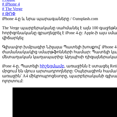
# iPhone 4
# The Verge
# ԹՈՓ
iPhone 4-ը և նրա պարագաները / ©unsplash.com
The Verge պարբերականը սահմանել է այն 100 գաջե
հորիզոնականը զբաղեցրել է iPone 4-ը: Apple-ի այս ս
վիճարկել:
Գլխավոր խմբագիր Նիլայա Պատելի խոսքով՝ iPhone 
ժամանակակից սմարթֆոնների համար: Պատելի կարծ
մետաղական կաղապարից: Այդպիսի դիզայներական ժ
iPone 4-ը, Պատելի
հիշեցմամբ
, առաջինն է ստացել Re
մրցում են մյուս արտադրողները: Օպերացիոն համակա
առաջին՝ A4 միկրոպրոցեսորը, պարբերականի գլխ
ոլորտում: