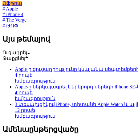
Օֆթոպ
# Apple
# iPhone 4
# The Verge
# ԹՈՓ
Այս թեմայով
Ուցադրել
Թաքցնել
Apple-ի ցուցադրությունը կկայանա սեպտեմբերի 1
4 րոպե
Խմբագրություն
Apple-ը ներկայացրել է երկրորդ սերնդի iPhone SE-
4 րոպե
Խմբագրություն
3 տեսախցիկով iPhone, տիտանե Apple Watch և այ
12 րոպե
Խմբագրություն
Ամենաընթերցվածը